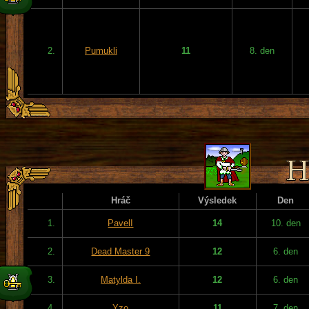
2.
Pumukli
11
8. den
Hráč
Výsledek
Den
1.
PavelI
14
10. den
2.
Dead Master 9
12
6. den
3.
Matylda I.
12
6. den
4.
Yzo
11
7. den