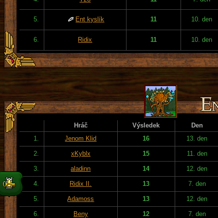
5.
Ent kyslík
11
10. den
6.
Ridix
11
10. den
Hráč
Výsledek
Den
1.
Jenom Klid
16
13. den
2.
xKyblx
15
11. den
3.
aladinn
14
12. den
4.
Ridix II.
13
7. den
5.
Adamoss
13
12. den
6.
Beny
12
7. den