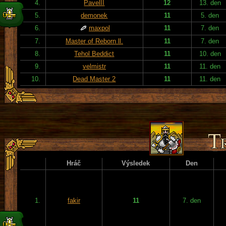
4.
PavelII
12
13. den
5.
demonek
11
5. den
6.
maxpol
11
7. den
7.
Master of Reborn ll.
11
7. den
8.
Tehol Beddict
11
10. den
9.
velmistr
11
11. den
10.
Dead Master 2
11
11. den
Hráč
Výsledek
Den
1.
fakir
11
7. den