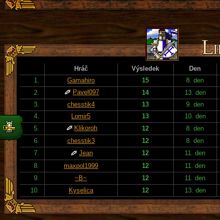
Hráč
Výsledek
Den
1.
Gamahiro
15
8. den
Pavel097
2.
14
13. den
3.
chesstik4
13
9. den
4.
Lomir5
13
10. den
Klikoroh
5.
12
8. den
6.
chesstik3
12
8. den
7.
Jean
12
11. den
8.
maxpol1999
12
11. den
9.
~B~
12
11. den
10.
Kyselica
12
13. den