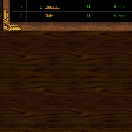
7.
Beruska
11
6. den
8.
Ridix
11
9. den