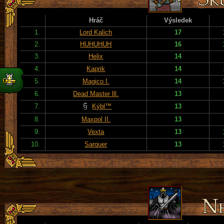
Hráč
Výsledek
1.
Lord Kalich
17
2.
HUHUHUH
16
3.
Helix
14
4.
Kaprik
14
5.
Magico I.
14
6.
Dead Master lll.
13
7.
Kýbl™
13
8.
Maxpol II.
13
9.
Vexta
13
10.
Sarquer
13