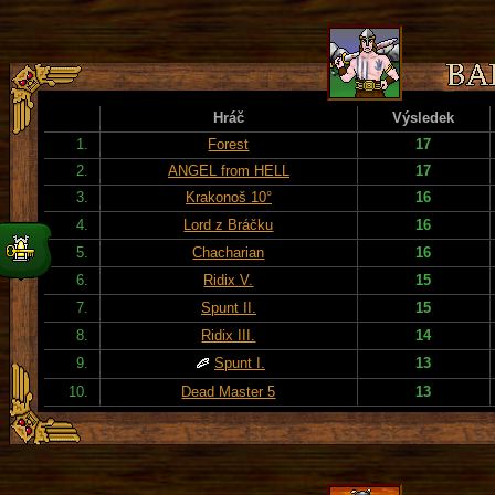
Hráč
Výsledek
1.
Forest
17
2.
ANGEL from HELL
17
3.
Krakonoš 10°
16
4.
Lord z Bráčku
16
5.
Chacharian
16
6.
Ridix V.
15
7.
Spunt II.
15
8.
Ridix III.
14
9.
Spunt I.
13
10.
Dead Master 5
13