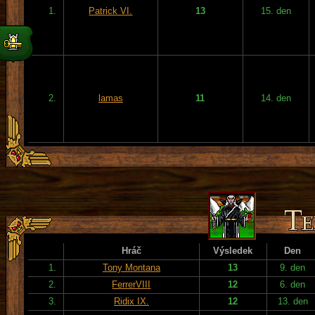
1.
Patrick VI.
13
15. den
2.
lamas
11
14. den
Hráč
Výsledek
Den
1.
Tony Montana
13
9. den
2.
FerrerVIII
12
6. den
3.
Ridix IX.
12
13. den