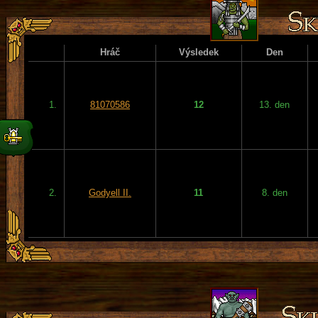
Hráč
Výsledek
Den
1.
81070586
12
13. den
2.
Godyell II.
11
8. den