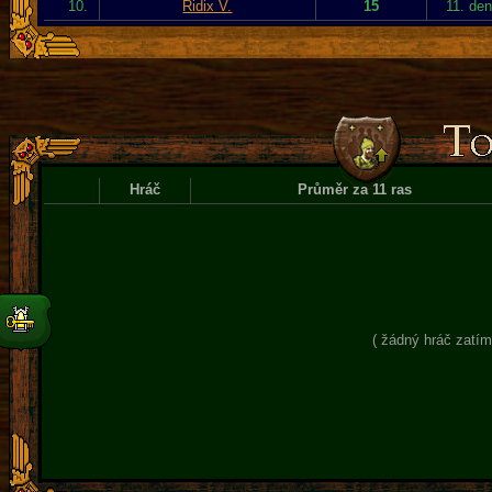
10.
Ridix V.
15
11. de
Hráč
Průměr za 11 ras
( žádný hráč zatím