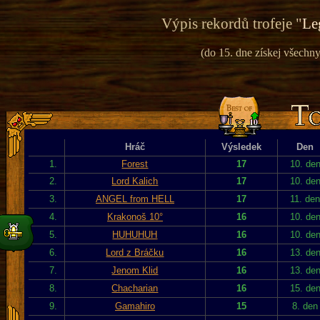
Výpis rekordů trofeje "
Le
(do 15. dne získej všechny 
Hráč
Výsledek
Den
1.
Forest
17
10. de
2.
Lord Kalich
17
10. de
3.
ANGEL from HELL
17
11. de
4.
Krakonoš 10°
16
10. de
5.
HUHUHUH
16
10. de
6.
Lord z Bráčku
16
13. de
7.
Jenom Klid
16
13. de
8.
Chacharian
16
15. de
9.
Gamahiro
15
8. den