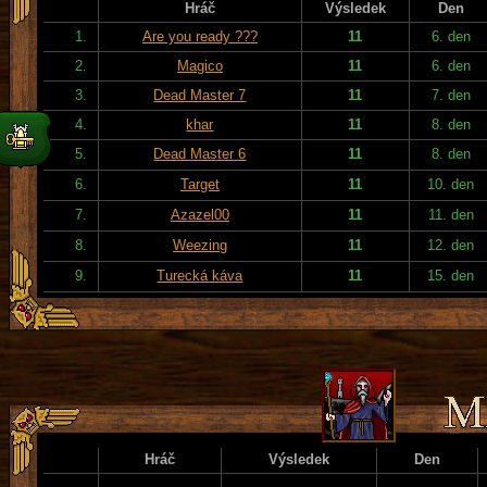
Hráč
Výsledek
Den
1.
Are you ready ???
11
6. den
2.
Magico
11
6. den
3.
Dead Master 7
11
7. den
4.
khar
11
8. den
5.
Dead Master 6
11
8. den
6.
Target
11
10. den
7.
Azazel00
11
11. den
8.
Weezing
11
12. den
9.
Turecká káva
11
15. den
Hráč
Výsledek
Den