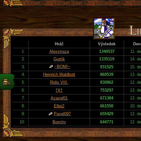
Hráč
Výsledek
Den
1.
Alexstraza
1340537
11. d
2.
Gurtík
1335119
14. d
~BOMI~
3.
931525
15. d
4.
Heinrich Waldbott
860539
13. d
5.
Ridix VIII.
830862
12. d
6.
†X†
753297
13. d
7.
Azazel01
671384
13. d
8.
Elbe2
661550
10. d
9.
Pavel097
655429
12. d
10.
Bomíto
644771
12. d