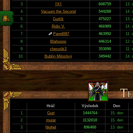
3.
†X†
608759
13. 
4.
Vacuum the Second
544288
14. 
5.
Gurtík
475227
13. 
6.
Ridix V.
466989
14. 
7.
Pavel097
463992
11. 
8.
Blahoooo
446314
12. 
9.
chesstik3
353090
11. 
10.
Bublín Milostivý
349442
14. 
Hráč
Výsledek
Den
1.
Gurt
1444764
15. den
2.
murar
1132018
15. den
3.
Nighel
896400
13. den