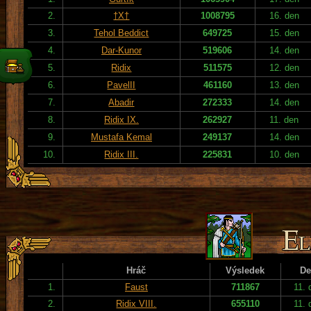
2.
†X†
1008795
16. den
3.
Tehol Beddict
649725
15. den
4.
Dar-Kunor
519606
14. den
5.
Ridix
511575
12. den
6.
PavelII
461160
13. den
7.
Abadir
272333
14. den
8.
Ridix IX.
262927
11. den
9.
Mustafa Kemal
249137
14. den
10.
Ridix III.
225831
10. den
Hráč
Výsledek
De
1.
Faust
711867
11. 
2.
Ridix VIII.
655110
11. 