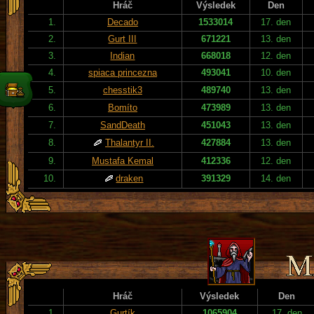
Hráč
Výsledek
Den
1.
Decado
1533014
17. den
2.
Gurt III
671221
13. den
3.
Indian
668018
12. den
4.
spiaca princezna
493041
10. den
5.
chesstik3
489740
13. den
6.
Bomíto
473989
13. den
7.
SandDeath
451043
13. den
8.
Thalantyr II.
427884
13. den
9.
Mustafa Kemal
412336
12. den
10.
draken
391329
14. den
Hráč
Výsledek
Den
1.
Gurtík
1065904
17. den