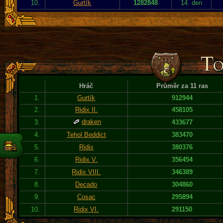
10.
Gurtík
1282848
14. den
Hráč
Průměr za 11 ras
1.
Gurtík
912944
2.
Ridix II.
458105
draken
3.
433677
4.
Tehol Beddict
383470
5.
Ridix
380376
6.
Ridix V.
356454
7.
Ridix VIII.
346389
8.
Decado
304860
9.
Cosac
295894
10.
Ridix VI.
291150