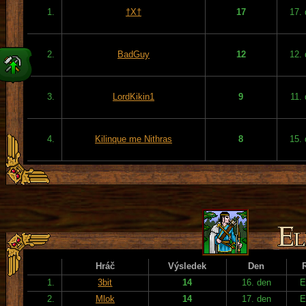
1.
†X†
17
17.
2.
BadGuy
12
12.
3.
LordKikin1
9
11.
4.
Kilinque me Nithras
8
15.
Hráč
Výsledek
Den
1.
3bit
14
16. den
E
2.
Mlok
14
17. den
E