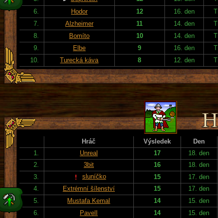
6.
Hodor
12
16. den
T
7.
Alzheimer
11
14. den
T
8.
Bomíto
10
14. den
T
9.
Elbe
9
16. den
T
10.
Turecká káva
8
12. den
T
Hráč
Výsledek
Den
1.
Unreal
17
18. den
2.
3bit
16
18. den
sluníčko
3.
15
17. den
4.
Extrémní šílenství
15
17. den
5.
Mustafa Kemal
14
15. den
6.
PavelI
14
15. den