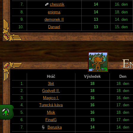
7.
chesstik
14
16. den
8.
enigma
14
18. den
9.
demonek II
13
14. den
10.
Danael
13
15. den
Hráč
Výsledek
Den
1.
3bit
18
18. den
2.
Godyell II.
18
18. den
3.
Magico I.
16
16. den
4.
Turecká káva
16
17. den
5.
Mlok
16
18. den
6.
FinalG
15
17. den
7.
Beruska
14
14. den