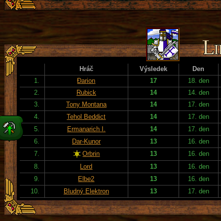
Hráč
Výsledek
Den
1.
Đarion
17
18. den
2.
Rubick
14
14. den
3.
Tony Montana
14
17. den
4.
Tehol Beddict
14
17. den
5.
Ermanarich I.
14
17. den
6.
Dar-Kunor
13
16. den
7.
Orbrin
13
16. den
8.
Lord
13
16. den
9.
Elbe2
13
16. den
10.
Bludný Elektron
13
17. den