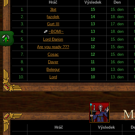
Hráč
Výsledek
Den
1.
3bit
15
15. den
2.
fazolek
14
18. den
3.
Gurt III
13
17. den
4.
~BOMI~
13
18. den
5.
Lord Đarion
12
15. den
6.
Are you ready ???
12
15. den
7.
Cosac
12
15. den
8.
Daver
11
16. den
9.
Belegur
10
13. den
10.
Lord
10
13. den
Hráč
Výsledek
D