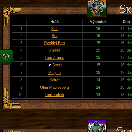
Hráč
Výsledek
Den
1.
3bit
16
17. de
2.
Bor
16
18. de
3.
Rychlej Ben
15
16. de
4.
pm444
15
16. de
5.
Lord Amrod
15
17. de
6.
Dzafa
15
18. de
7.
Magico
15
18. de
8.
Kaltor
14
15. de
9.
Oleri Mádlesberg
14
18. de
10.
Lord Kalich
14
18. de