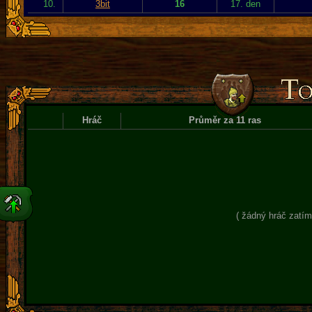
10.
3bit
16
17. den
Hráč
Průměr za 11 ras
( žádný hráč zatím