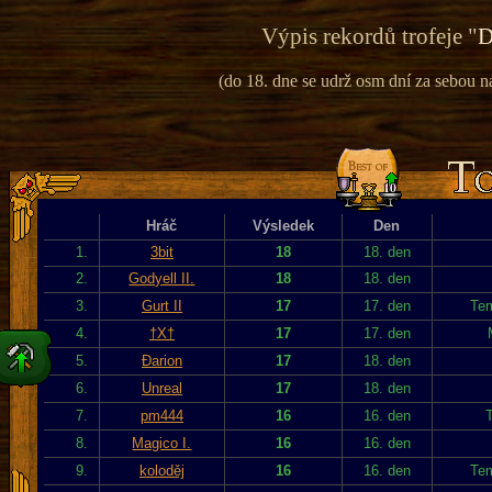
Výpis rekordů trofeje "
D
(do 18. dne se udrž osm dní za sebou na 
Hráč
Výsledek
Den
1.
3bit
18
18. den
2.
Godyell II.
18
18. den
3.
Gurt II
17
17. den
Tem
4.
†X†
17
17. den
5.
Đarion
17
18. den
6.
Unreal
17
18. den
7.
pm444
16
16. den
T
8.
Magico I.
16
16. den
9.
koloděj
16
16. den
Tem