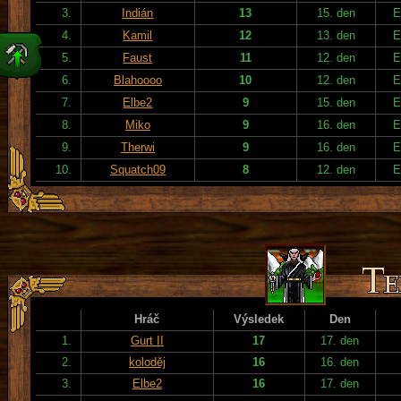
3.
Indián
13
15. den
E
4.
Kamil
12
13. den
E
5.
Faust
11
12. den
E
6.
Blahoooo
10
12. den
E
7.
Elbe2
9
15. den
E
8.
Miko
9
16. den
E
9.
Therwi
9
16. den
E
10.
Squatch09
8
12. den
E
Hráč
Výsledek
Den
1.
Gurt II
17
17. den
2.
koloděj
16
16. den
3.
Elbe2
16
17. den