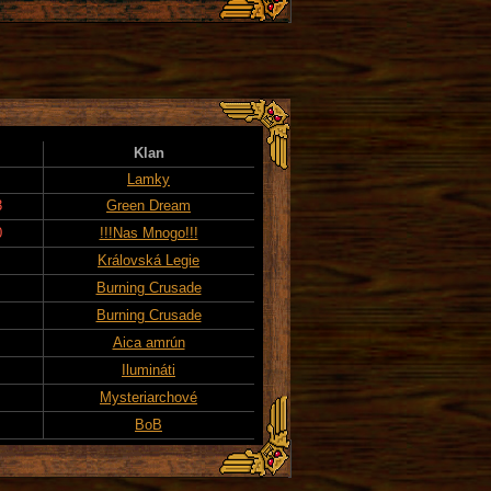
Klan
Lamky
3
Green Dream
0
!!!Nas Mnogo!!!
Královská Legie
Burning Crusade
Burning Crusade
Aica amrún
Ilumináti
Mysteriarchové
BoB