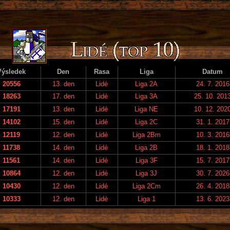
Výsledek
Den
Rasa
Liga
Datum
20556
13. den
Lidé
Liga 2A
24. 7. 2016
18263
17. den
Lidé
Liga 3A
25. 10. 201
17191
13. den
Lidé
Liga NE
10. 12. 202
14102
15. den
Lidé
Liga 2C
31. 1. 2017
12119
12. den
Lidé
Liga 2Bm
10. 3. 2016
11738
14. den
Lidé
Liga 2B
18. 1. 2018
11561
14. den
Lidé
Liga 3F
15. 7. 2017
10864
12. den
Lidé
Liga 3J
30. 7. 2026
10430
12. den
Lidé
Liga 2Cm
26. 4. 2018
10333
12. den
Lidé
Liga 1
13. 6. 2023