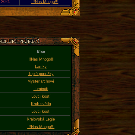
. 2024
!!!Nas Mnogo!!!
Klan
!!!Nas Mnogo!!!
Lamky
Teplé ponožky
Mysteriarchové
Ilumináti
Lovci kostí
Kruh světla
Lovci kostí
Královská Legie
!!!Nas Mnogo!!!