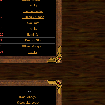
15
Lamky
18
Teplé ponožky
16
Burning Crusade
15
Lovci kostí
24
Lamky
025
Ilumináti
21
Kruh světla
14
!!!Nas Mnogo!!!
021
Lamky
Klan
!!!Nas Mnogo!!!
Královská Legie