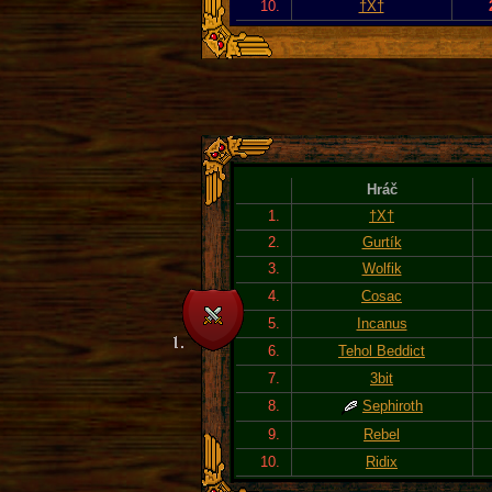
10.
†X†
Hráč
1.
†X†
2.
Gurtík
3.
Wolfik
4.
Cosac
5.
Incanus
6.
Tehol Beddict
7.
3bit
8.
Sephiroth
9.
Rebel
10.
Ridix