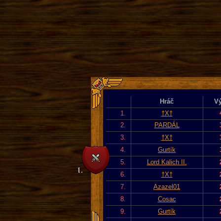
Hráč
Vý
1.
†X†
2.
PARDÁL
3.
†X†
4.
Gurtík
5.
Lord Kalich II.
6.
†X†
7.
Azazel01
8.
Cosac
9.
Gurtík