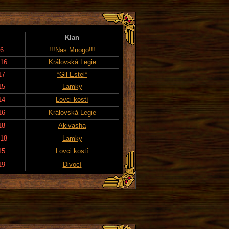
Klan
26
!!!Nas Mnogo!!!
016
Královská Legie
17
*Gil-Estel*
15
Lamky
14
Lovci kostí
16
Královská Legie
18
Akivasha
018
Lamky
15
Lovci kostí
19
Divocí