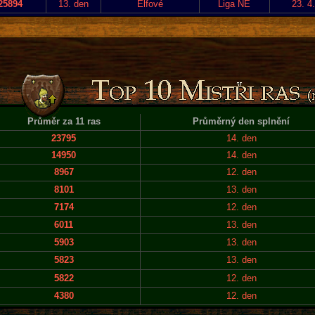
25894
13. den
Elfové
Liga NE
23. 4
Průměr za 11 ras
Průměrný den splnění
23795
14. den
14950
14. den
8967
12. den
8101
13. den
7174
12. den
6011
13. den
5903
13. den
5823
13. den
5822
12. den
4380
12. den