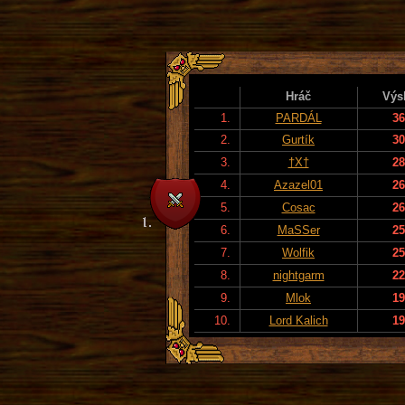
Hráč
Výs
1.
PARDÁL
36
2.
Gurtík
30
3.
†X†
28
4.
Azazel01
26
5.
Cosac
26
6.
MaSSer
25
7.
Wolfik
25
8.
nightgarm
22
9.
Mlok
19
10.
Lord Kalich
19