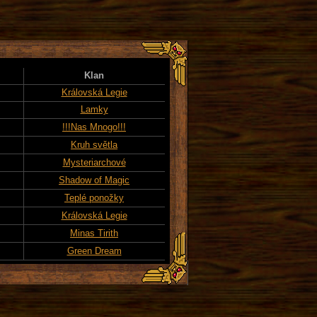
Klan
Královská Legie
Lamky
!!!Nas Mnogo!!!
Kruh světla
Mysteriarchové
Shadow of Magic
Teplé ponožky
Královská Legie
Minas Tirith
Green Dream