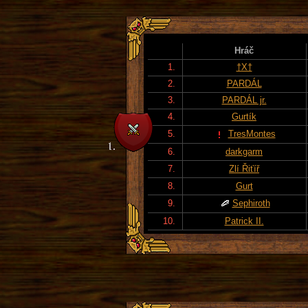
Hráč
1.
†X†
2.
PARDÁL
3.
PARDÁL jr.
4.
Gurtík
5.
TresMontes
6.
darkgarm
7.
Zlí Řiťíř
8.
Gurt
9.
Sephiroth
10.
Patrick II.