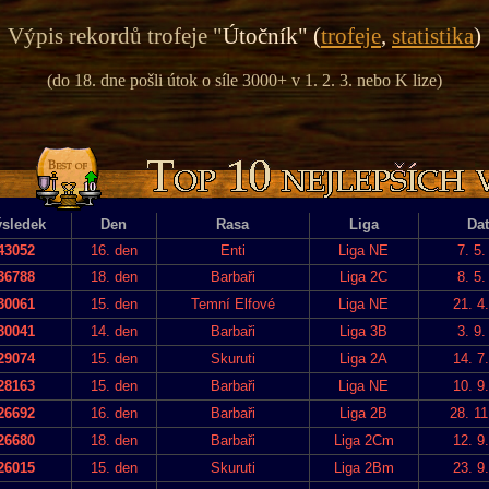
Výpis rekordů trofeje "
Útočník" (
trofeje
,
statistika
)
(do 18. dne pošli útok o síle 3000+ v 1. 2. 3. nebo K lize)
sledek
Den
Rasa
Liga
Da
43052
16. den
Enti
Liga NE
7. 5.
36788
18. den
Barbaři
Liga 2C
8. 5.
30061
15. den
Temní Elfové
Liga NE
21. 4
30041
14. den
Barbaři
Liga 3B
3. 9.
29074
15. den
Skuruti
Liga 2A
14. 7
28163
15. den
Barbaři
Liga NE
10. 9
26692
16. den
Barbaři
Liga 2B
28. 11
26680
18. den
Barbaři
Liga 2Cm
12. 9
26015
15. den
Skuruti
Liga 2Bm
23. 9