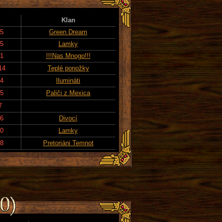
Klan
25
Green Dream
15
Lamky
21
!!!Nas Mnogo!!!
14
Teplé ponožky
24
Ilumináti
15
Paliči z Mexica
7
16
Divocí
20
Lamky
18
Pretoriáni Temnot