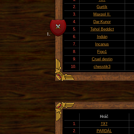
2.
Gurtík
3.
Maxpol II.
4.
Dar-Kunor
5.
Tehol Beddict
6.
Indián
7.
Incanus
8.
Figo1
9.
Cruel destin
10.
chesstik3
Hráč
1.
†X†
2.
PARDÁL