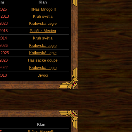
um
Klan
2026
!!!Nas Mnogo!!!
 2013
Kruh světla
 2023
Královská Legie
 2013
Paliči z Mexica
2014
Kruh světla
 2026
Královská Legie
 2025
Královská Legie
 2023
Hašišácké doupě
 2022
Královská Legie
2018
Divocí
Klan
21
!!!Nas Mnogo!!!