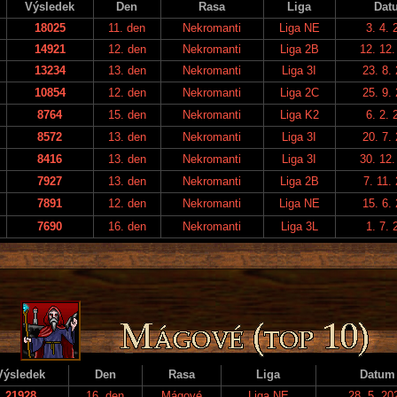
Výsledek
Den
Rasa
Liga
Dat
18025
11. den
Nekromanti
Liga NE
3. 4. 
14921
12. den
Nekromanti
Liga 2B
12. 12.
13234
13. den
Nekromanti
Liga 3I
23. 8.
10854
12. den
Nekromanti
Liga 2C
25. 9.
8764
15. den
Nekromanti
Liga K2
6. 2. 
8572
13. den
Nekromanti
Liga 3I
20. 7.
8416
13. den
Nekromanti
Liga 3I
30. 12.
7927
13. den
Nekromanti
Liga 2B
7. 11.
7891
12. den
Nekromanti
Liga NE
15. 6.
7690
16. den
Nekromanti
Liga 3L
1. 7. 
Výsledek
Den
Rasa
Liga
Datum
21928
16. den
Mágové
Liga NE
28. 5. 20