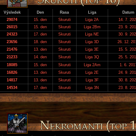
Výsledek
Den
Rasa
Liga
Datum
29074
15. den
Skuruti
Liga 2A
14. 7. 20
26015
15. den
Skuruti
Liga 2Bm
23. 9. 20
24323
17. den
Skuruti
Liga NE
30. 9. 20
23656
18. den
Skuruti
Liga 3D
26. 12. 20
21476
13. den
Skuruti
Liga 3E
15. 5. 20
21233
14. den
Skuruti
Liga 3Q
25. 5. 20
18085
15. den
Skuruti
Liga 2Am
1. 6. 201
16826
13. den
Skuruti
Liga 2E
24. 9. 20
14817
13. den
Skuruti
Liga 3F
30. 8. 20
14534
17. den
Skuruti
Liga 3N
23. 8. 20