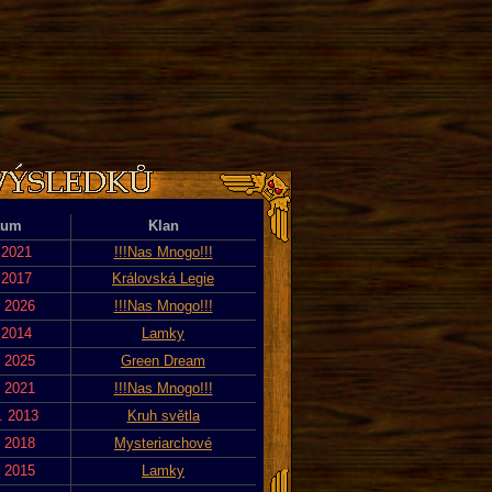
tum
Klan
 2021
!!!Nas Mnogo!!!
 2017
Královská Legie
. 2026
!!!Nas Mnogo!!!
 2014
Lamky
. 2025
Green Dream
. 2021
!!!Nas Mnogo!!!
. 2013
Kruh světla
. 2018
Mysteriarchové
. 2015
Lamky