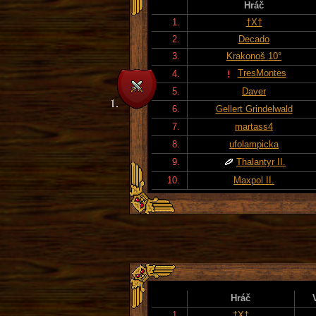
Hráč
1.
†X†
2.
Decado
3.
Krakonoš 10°
TresMontes
4.
5.
Daver
6.
Gellert Grindelwald
7.
martass4
8.
ufolampicka
9.
Thalantyr II.
10.
Maxpol II.
Hráč
1.
†X†