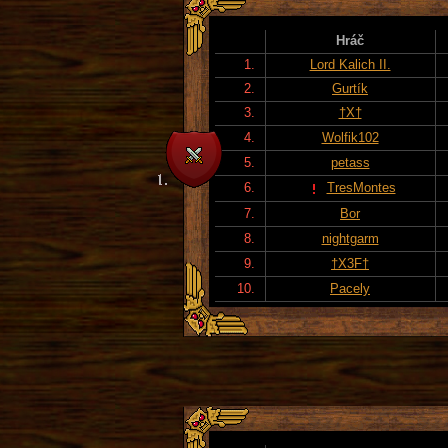
Hráč
1.
Lord Kalich II.
2.
Gurtík
3.
†X†
4.
Wolfik102
5.
petass
6.
TresMontes
7.
Bor
8.
nightgarm
9.
†X3F†
10.
Pacely