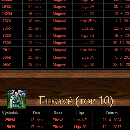
19451
17. den
Mágové
Liga 3A
30. 6. 20
14234
16. den
Mágové
Liga 3D
13. 6. 20
7874
16. den
Mágové
Liga 2Bm
1. 7. 20
7355
15. den
Mágové
Liga 2D
12. 7. 20
7320
13. den
Mágové
Liga 3G
16. 7. 20
7300
12. den
Mágové
Liga 2C
30. 10. 2
7011
14. den
Mágové
Liga 2Am
30. 6. 20
6062
15. den
Mágové
Liga 3N
5. 8. 20
5957
12. den
Mágové
Liga 3K
22. 12. 2
Výsledek
Den
Rasa
Liga
Datum
25894
13. den
Elfové
Liga NE
23. 4. 2024
15039
17. den
Elfové
Liga 2C
12. 1. 2017