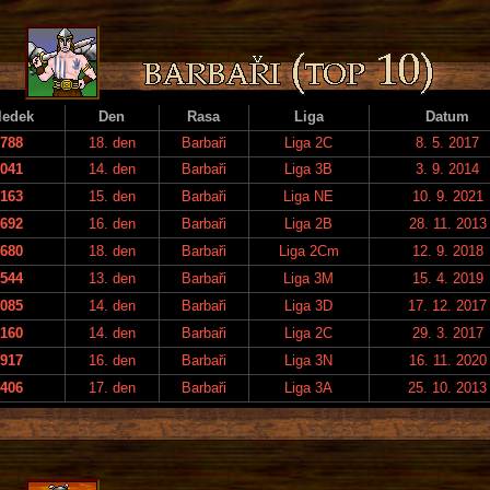
ledek
Den
Rasa
Liga
Datum
788
18. den
Barbaři
Liga 2C
8. 5. 2017
041
14. den
Barbaři
Liga 3B
3. 9. 2014
163
15. den
Barbaři
Liga NE
10. 9. 2021
692
16. den
Barbaři
Liga 2B
28. 11. 2013
680
18. den
Barbaři
Liga 2Cm
12. 9. 2018
544
13. den
Barbaři
Liga 3M
15. 4. 2019
085
14. den
Barbaři
Liga 3D
17. 12. 2017
160
14. den
Barbaři
Liga 2C
29. 3. 2017
917
16. den
Barbaři
Liga 3N
16. 11. 2020
406
17. den
Barbaři
Liga 3A
25. 10. 2013