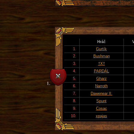
Hráč
1.
Gurtík
2.
Bushman
3.
†X†
4.
PARDÁL
5.
Gharz
6.
Narroth
7.
Dawenear II.
8.
Spunt
9.
Cosac
10.
xpajas