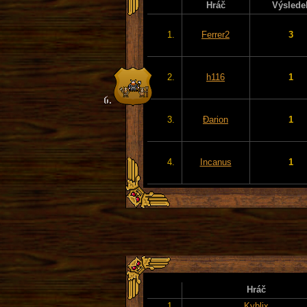
Hráč
Výslede
1.
Ferrer2
3
2.
h116
1
3.
Đarion
1
4.
Incanus
1
Hráč
1.
Kyblix