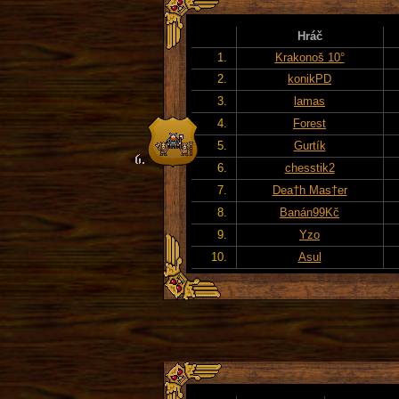
Hráč
1.
Krakonoš 10°
2.
konikPD
3.
lamas
4.
Forest
5.
Gurtík
6.
chesstik2
7.
Dea†h Mas†er
8.
Banán99Kč
9.
Yzo
10.
Asul