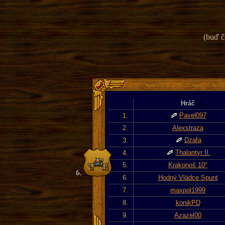
(buď č
Hráč
Pavel097
1.
2.
Alexstraza
Dzafa
3.
Thalantyr II.
4.
5.
Krakonoš 10°
6.
Hodný Vládce Spunt
7.
maxpol1999
8.
konikPD
9.
Azazel00