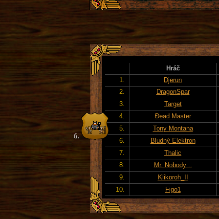
Hráč
1.
Djerun
2.
DragonSpar
3.
Target
4.
Đead Master
5.
Tony Montana
6.
Bludný Elektron
7.
Thalic
8.
Mr. Nobody ..
9.
Klikoroh_II
10.
Figo1