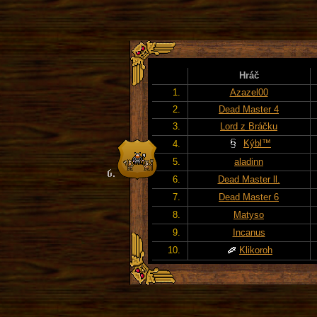
Hráč
1.
Azazel00
2.
Dead Master 4
3.
Lord z Bráčku
Kýbl™
4.
5.
aladinn
6.
Dead Master ll.
7.
Dead Master 6
8.
Matyso
9.
Incanus
10.
Klikoroh