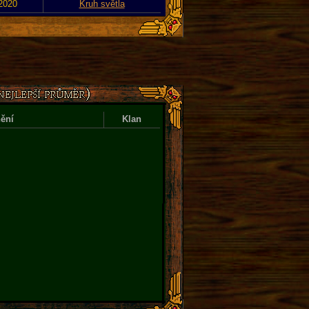
 2020
Kruh světla
ění
Klan