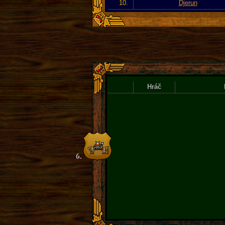
10.
Djerun
Hráč