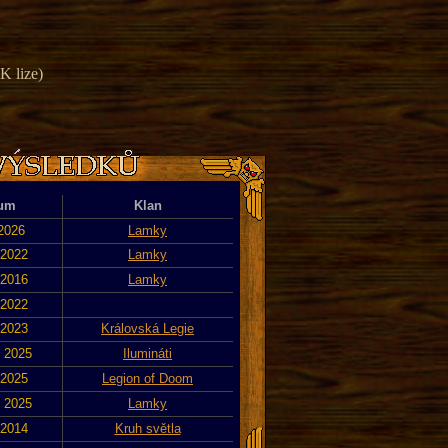
K lize)
um
Klan
 2026
Lamky
 2022
Lamky
 2016
Lamky
 2022
 2023
Královská Legie
. 2025
Ilumináti
 2025
Legion of Doom
. 2025
Lamky
 2014
Kruh světla