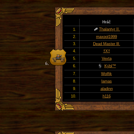
Hráč
Thalantyr II.
1.
2.
maxpol1999
3.
Dead Master lll.
4.
†X†
5.
Vexta
6.
Kýbl™
7.
Wolfik
8.
lamas
9.
aladinn
10.
h116