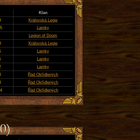
Klan
3
Královská Legie
25
Lamky
Legion of Doom
3
Královská Legie
5
Lamky
5
Lamky
2
Lamky
4
Řád Okřídlených
4
Řád Okřídlených
24
Řád Okřídlených