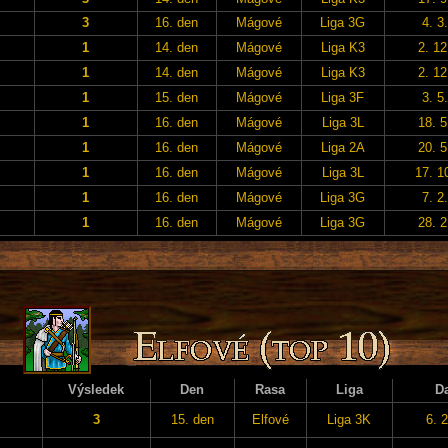
3
16. den
Mágové
Liga 3G
4. 3
1
14. den
Mágové
Liga K3
2. 12
1
14. den
Mágové
Liga K3
2. 12
1
15. den
Mágové
Liga 3F
3. 5
1
16. den
Mágové
Liga 3L
18. 5
1
16. den
Mágové
Liga 2A
20. 5
1
16. den
Mágové
Liga 3L
17. 1
1
16. den
Mágové
Liga 3G
7. 2
1
16. den
Mágové
Liga 3G
28. 2
Výsledek
Den
Rasa
Liga
D
3
15. den
Elfové
Liga 3K
6. 