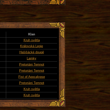
Klan
Kruh světla
Královská Legie
Hašišácké doupě
Lamky
Pretoriáni Temnot
Pretoriáni Temnot
Fist of Apocalypse
Pretoriáni Temnot
Kruh světla
Kruh světla