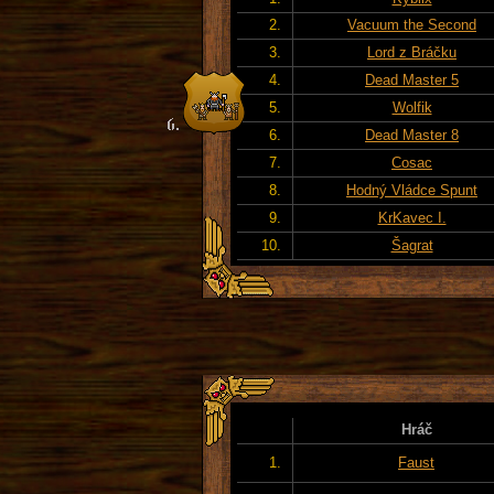
2.
Vacuum the Second
3.
Lord z Bráčku
4.
Dead Master 5
5.
Wolfik
6.
Dead Master 8
7.
Cosac
8.
Hodný Vládce Spunt
9.
KrKavec I.
10.
Šagrat
Hráč
1.
Faust