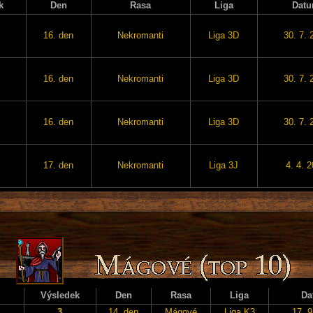
k
Den
Rasa
Liga
Dat
16. den
Nekromanti
Liga 3D
30. 7. 
16. den
Nekromanti
Liga 3D
30. 7. 
16. den
Nekromanti
Liga 3D
30. 7. 
17. den
Nekromanti
Liga 3J
4. 4. 
Výsledek
Den
Rasa
Liga
Da
3
14. den
Mágové
Liga K3
17. 9