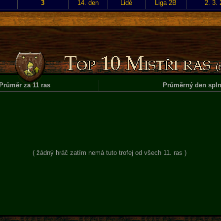
3
14. den
Lidé
Liga 2B
2. 3.
Průměr za 11 ras
Průměrný den spln
( žádný hráč zatím nemá tuto trofej od všech 11. ras )