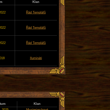
um
Klan
2022
Řád Templářů
2022
Řád Templářů
2022
Řád Templářů
2018
Ilumináti
tum
Klan
. 2025
Mysteriarchové