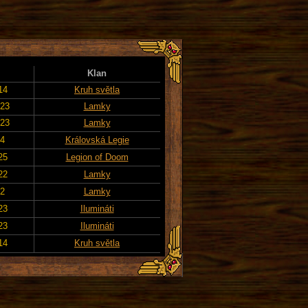
Klan
14
Kruh světla
023
Lamky
023
Lamky
24
Královská Legie
25
Legion of Doom
22
Lamky
22
Lamky
23
Ilumináti
23
Ilumináti
14
Kruh světla