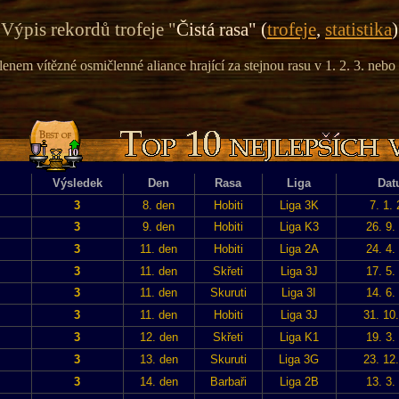
Výpis rekordů trofeje "
Čistá rasa" (
trofeje
,
statistika
)
lenem vítězné osmičlenné aliance hrající za stejnou rasu v 1. 2. 3. nebo 
Výsledek
Den
Rasa
Liga
Dat
3
8. den
Hobiti
Liga 3K
7. 1.
3
9. den
Hobiti
Liga K3
26. 9.
3
11. den
Hobiti
Liga 2A
24. 4.
3
11. den
Skřeti
Liga 3J
17. 5.
3
11. den
Skuruti
Liga 3I
14. 6.
3
11. den
Hobiti
Liga 3J
31. 10
3
12. den
Skřeti
Liga K1
19. 3.
3
13. den
Skuruti
Liga 3G
23. 12
3
14. den
Barbaři
Liga 2B
13. 3.