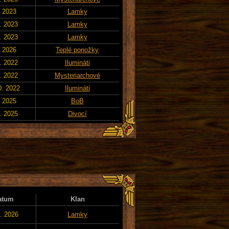
. 2023
Lamky
. 2023
Lamky
. 2023
Lamky
. 2026
Teplé ponožky
. 2022
Ilumináti
. 2022
Mysteriarchové
0. 2022
Ilumináti
. 2025
BoB
. 2025
Divocí
atum
Klan
2. 2026
Lamky