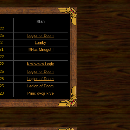
Klan
022
025
Legion of Doom
22
Lamky
021
!!!Nas Mnogo!!!
022
022
Královská Legie
025
Legion of Doom
025
Legion of Doom
025
Legion of Doom
020
Princ dvojí krve