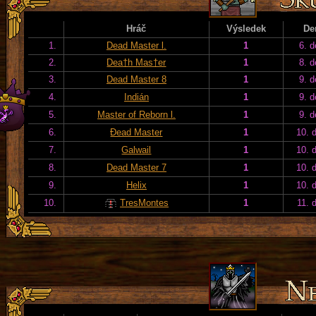
Hráč
Výsledek
De
1.
Dead Master l.
1
6. d
2.
Dea†h Mas†er
1
8. d
3.
Dead Master 8
1
9. d
4.
Indián
1
9. d
5.
Master of Reborn l.
1
9. d
6.
Đead Master
1
10. 
7.
Galwail
1
10. 
8.
Dead Master 7
1
10. 
9.
Helix
1
10. 
10.
TresMontes
1
11. 