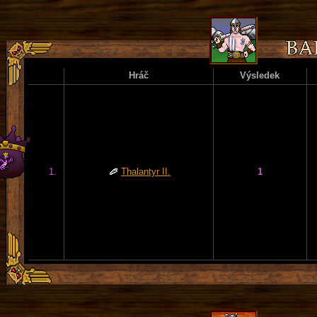
Hráč
Výsledek
1.
Thalantyr II.
1