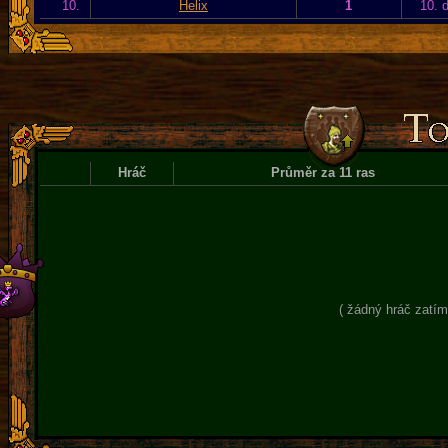
10.
Helix
1
10. 
Hráč
Průměr za 11 ras
( žádný hráč zatím