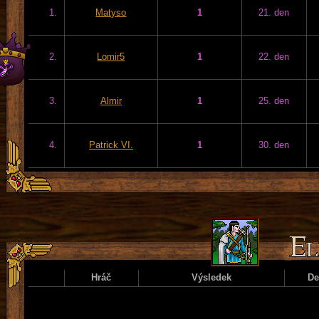
1.
Matyso
1
21. den
2.
Lomir5
1
22. den
3.
Almir
1
25. den
4.
Patrick VI.
1
30. den
Hráč
Výsledek
D