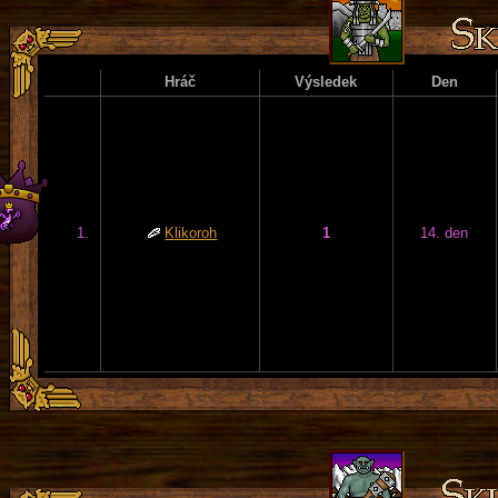
Hráč
Výsledek
Den
1.
Klikoroh
1
14. den