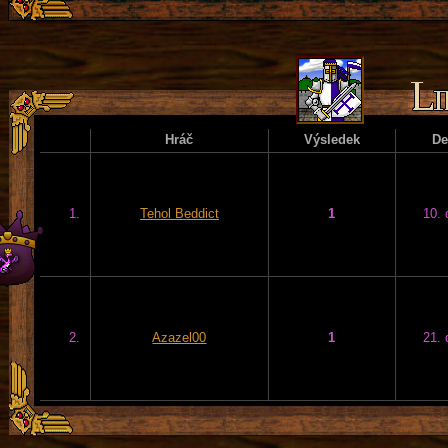
Hráč
Výsledek
D
1.
Tehol Beddict
1
10. 
2.
Azazel00
1
21. 