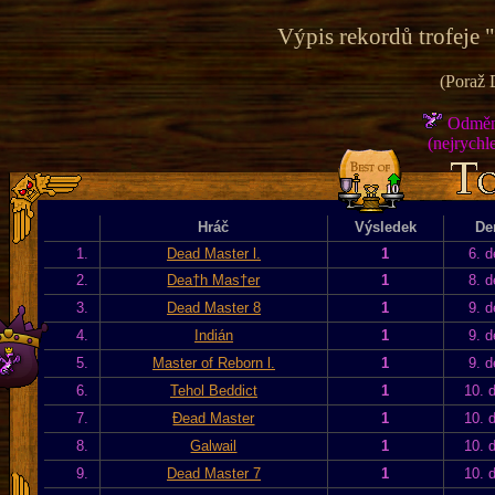
Výpis rekordů trofeje 
(Poraž 
Odměna
(nejrychle
Hráč
Výsledek
De
1.
Dead Master l.
1
6. d
2.
Dea†h Mas†er
1
8. d
3.
Dead Master 8
1
9. d
4.
Indián
1
9. d
5.
Master of Reborn l.
1
9. d
6.
Tehol Beddict
1
10. 
7.
Đead Master
1
10. 
8.
Galwail
1
10. 
9.
Dead Master 7
1
10. 