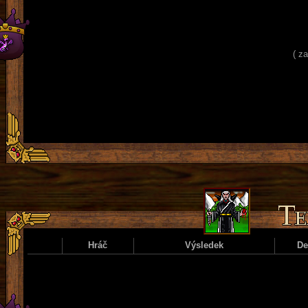
( z
Hráč
Výsledek
D