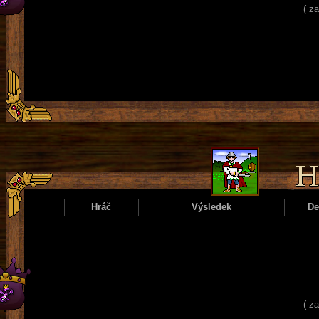
( z
Hráč
Výsledek
D
( z