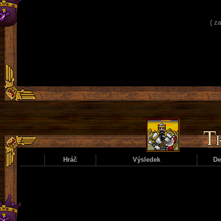
( z
Hráč
Výsledek
D