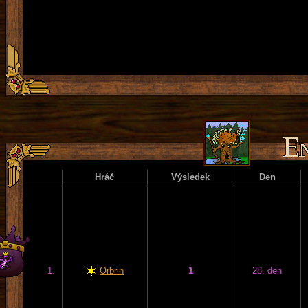
Hráč
Výsledek
Den
1.
Orbrin
1
28. den