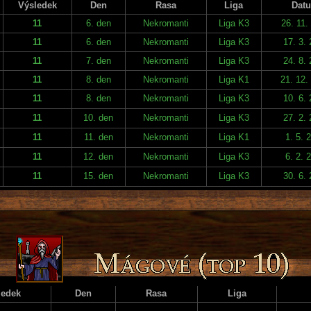
Výsledek
Den
Rasa
Liga
Dat
11
6. den
Nekromanti
Liga K3
26. 11.
11
6. den
Nekromanti
Liga K3
17. 3.
11
7. den
Nekromanti
Liga K3
24. 8.
11
8. den
Nekromanti
Liga K1
21. 12.
11
8. den
Nekromanti
Liga K3
10. 6.
11
10. den
Nekromanti
Liga K3
27. 2.
11
11. den
Nekromanti
Liga K1
1. 5. 
11
12. den
Nekromanti
Liga K3
6. 2. 
11
15. den
Nekromanti
Liga K3
30. 6.
ledek
Den
Rasa
Liga