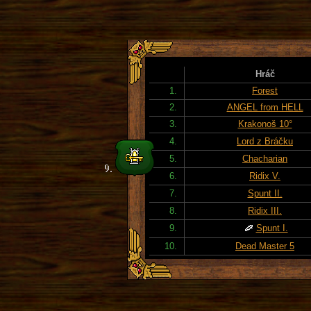
Hráč
1.
Forest
2.
ANGEL from HELL
3.
Krakonoš 10°
4.
Lord z Bráčku
5.
Chacharian
6.
Ridix V.
7.
Spunt II.
8.
Ridix III.
9.
Spunt I.
10.
Dead Master 5