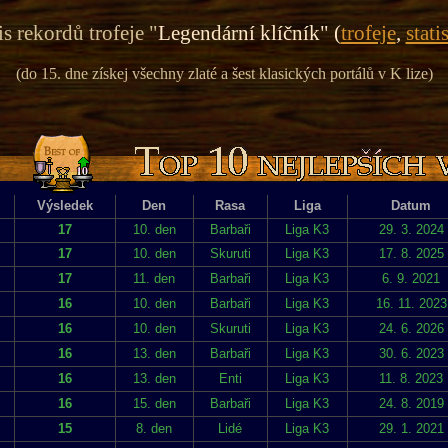
s rekordů trofeje "
Legendární klíčník" (
trofeje
,
stati
(do 15. dne získej všechny zlaté a šest klasických portálů v K lize)
Výsledek
Den
Rasa
Liga
Datum
17
10. den
Barbaři
Liga K3
29. 3. 2024
17
10. den
Skuruti
Liga K3
17. 8. 2025
17
11. den
Barbaři
Liga K3
6. 9. 2021
16
10. den
Barbaři
Liga K3
16. 11. 2023
16
10. den
Skuruti
Liga K3
24. 6. 2026
16
13. den
Barbaři
Liga K3
30. 6. 2023
16
13. den
Enti
Liga K3
11. 8. 2023
16
15. den
Barbaři
Liga K3
24. 8. 2019
15
8. den
Lidé
Liga K3
29. 1. 2021