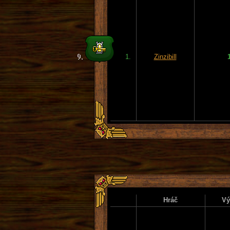
1.
Zinzibill
Hráč
Vý