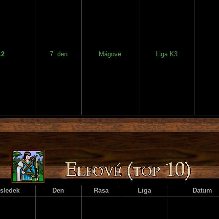
12
7. den
Mágové
Liga K3
sledek
Den
Rasa
Liga
Datum