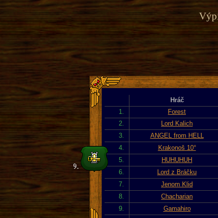
Výpi
Hráč
1.
Forest
2.
Lord Kalich
3.
ANGEL from HELL
4.
Krakonoš 10°
5.
HUHUHUH
6.
Lord z Bráčku
7.
Jenom Klid
8.
Chacharian
9.
Gamahiro