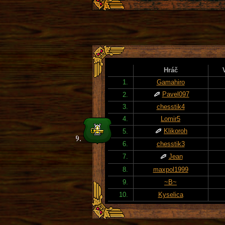
Hráč
1.
Gamahiro
Pavel097
2.
3.
chesstik4
4.
Lomir5
Klikoroh
5.
6.
chesstik3
7.
Jean
8.
maxpol1999
9.
~B~
10.
Kyselica