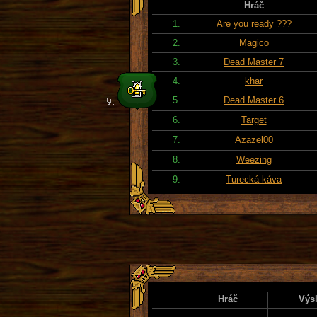
Hráč
1.
Are you ready ???
2.
Magico
3.
Dead Master 7
4.
khar
5.
Dead Master 6
6.
Target
7.
Azazel00
8.
Weezing
9.
Turecká káva
Hráč
Výs