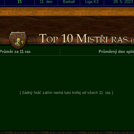
15
11. den
Barbaři
Liga K3
28. 5. 2023
Průměr za 11 ras
Průměrný den spln
( žádný hráč zatím nemá tuto trofej od všech 11. ras )