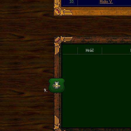
10.
Ridix V.
Hráč