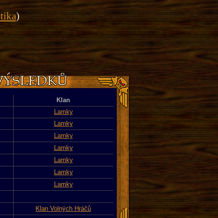
stika
)
Klan
Lamky
Lamky
Lamky
Lamky
Lamky
Lamky
Lamky
Klan Volných Hráčů