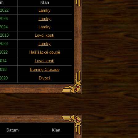
um
Klan
 2022
Lamky
 2026
Lamky
 2024
Lamky
 2013
Lovci kostí
 2023
Lamky
 2022
Hašišácké doupě
2014
Lovci kostí
2018
Burning Crusade
 2020
Divocí
Datum
Klan