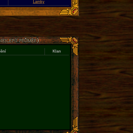
Lamky
ění
Klan