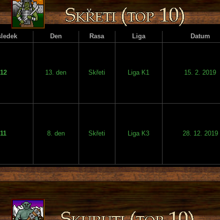
ledek
Den
Rasa
Liga
Datum
12
13. den
Skřeti
Liga K1
15. 2. 2019
11
8. den
Skřeti
Liga K3
28. 12. 2019