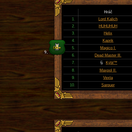
Hráč
1.
Lord Kalich
2.
HUHUHUH
3.
Helix
4.
Kaprik
5.
Magico I.
6.
Dead Master lll.
7.
Kýbl™
8.
Maxpol II.
9.
Vexta
10.
Sarquer