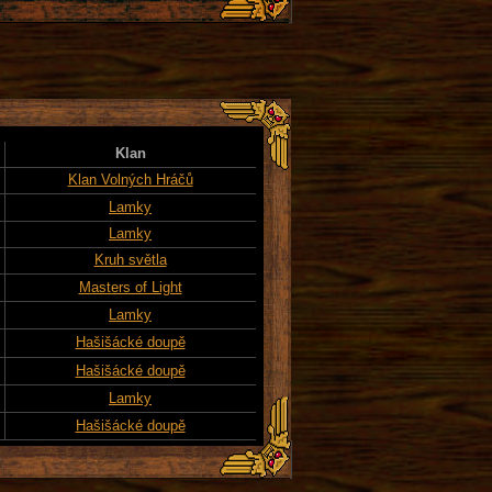
Klan
Klan Volných Hráčů
Lamky
Lamky
Kruh světla
Masters of Light
Lamky
Hašišácké doupě
Hašišácké doupě
Lamky
Hašišácké doupě