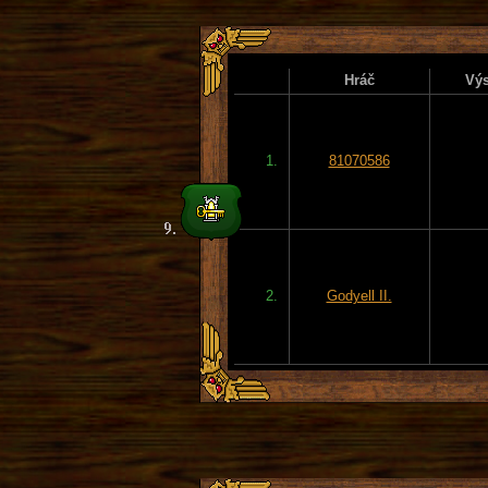
Hráč
Výs
1.
81070586
2.
Godyell II.