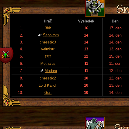
Hráč
Výsledek
Den
1.
3bit
16
17. den
Sephiroth
2.
14
14. den
3.
chesstik3
14
14. den
4.
velmistr
13
13. den
5.
†X†
12
15. den
6.
Methalus
11
11. den
7.
Madara
11
12. den
8.
chesstik2
10
12. den
9.
Lord Kalich
10
13. den
10.
Gurt
10
14. den