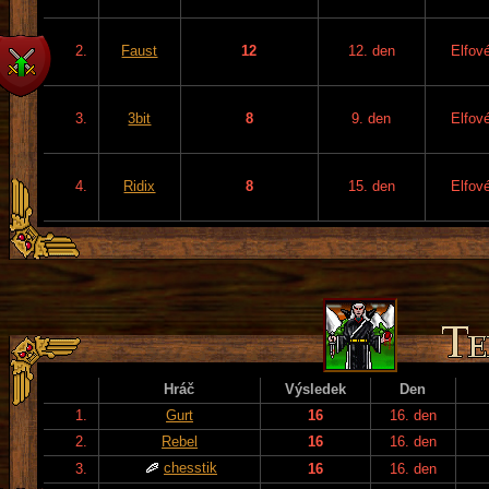
2.
Faust
12
12. den
Elfov
3.
3bit
8
9. den
Elfov
4.
Ridix
8
15. den
Elfov
Hráč
Výsledek
Den
1.
Gurt
16
16. den
2.
Rebel
16
16. den
chesstik
3.
16
16. den