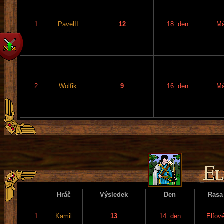
1.
PavelII
12
18. den
M
2.
Wolfik
9
16. den
M
Hráč
Výsledek
Den
Rasa
1.
Kamil
13
14. den
Elfov