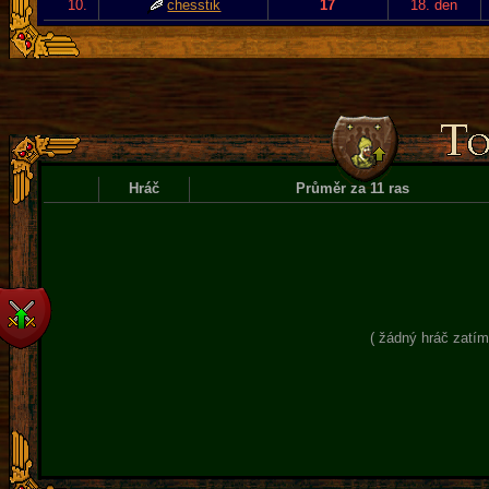
10.
chesstik
17
18. den
Hráč
Průměr za 11 ras
( žádný hráč zatím