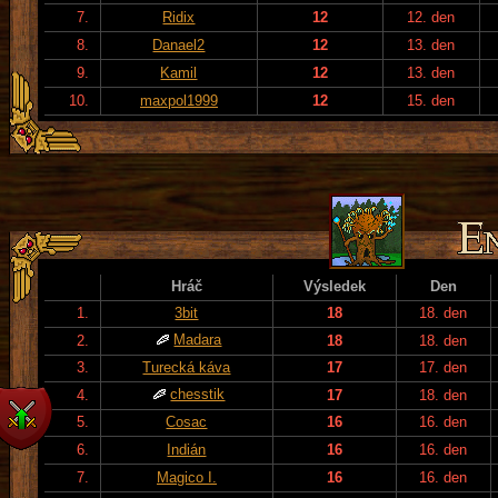
7.
Ridix
12
12. den
8.
Danael2
12
13. den
9.
Kamil
12
13. den
10.
maxpol1999
12
15. den
Hráč
Výsledek
Den
1.
3bit
18
18. den
Madara
2.
18
18. den
3.
Turecká káva
17
17. den
chesstik
4.
17
18. den
5.
Cosac
16
16. den
6.
Indián
16
16. den
7.
Magico I.
16
16. den