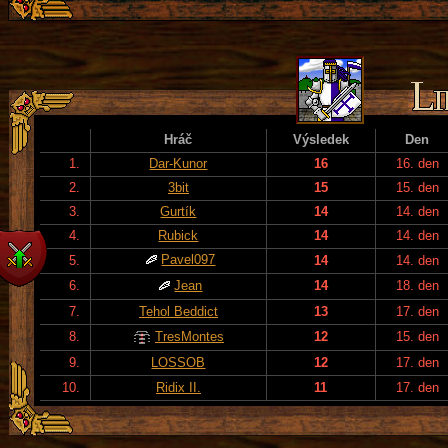
Hráč
Výsledek
Den
1.
Dar-Kunor
16
16. den
2.
3bit
15
15. den
3.
Gurtík
14
14. den
4.
Rubick
14
14. den
Pavel097
5.
14
14. den
6.
Jean
14
18. den
7.
Tehol Beddict
13
17. den
8.
TresMontes
12
15. den
9.
LOSSOB
12
17. den
10.
Ridix II.
11
17. den