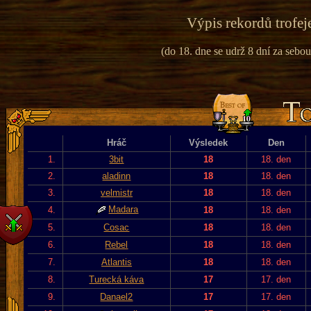
Výpis rekordů trofej
(do 18. dne se udrž 8 dní za sebou
Hráč
Výsledek
Den
1.
3bit
18
18. den
2.
aladinn
18
18. den
3.
velmistr
18
18. den
Madara
4.
18
18. den
5.
Cosac
18
18. den
6.
Rebel
18
18. den
7.
Atlantis
18
18. den
8.
Turecká káva
17
17. den
9.
Danael2
17
17. den