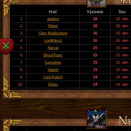
Hráč
Výsledek
Den
1.
aladinn
18
18. den
2.
Rebel
18
18. den
3.
Oleri Madlesberg
16
16. den
4.
LordKikin1
16
16. den
5.
Narval
15
15. den
6.
BloodTears
15
15. den
7.
Gamahiro
15
15. den
8.
Haleth
15
15. den
9.
Lord Kalich
14
14. den
10.
Gharz
14
14. den