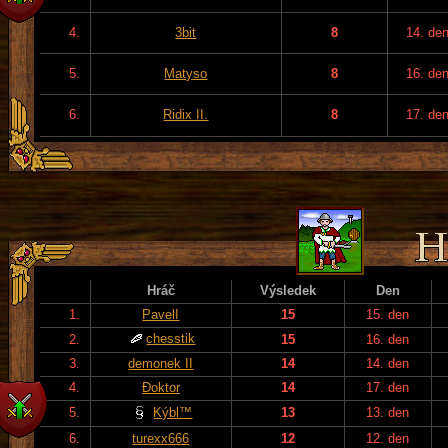
4.
3bit
8
14. de
5.
Matyso
8
16. de
6.
Ridix II.
8
17. de
Hráč
Výsledek
Den
1.
PavelI
15
15. den
chesstik
2.
15
16. den
3.
demonek II
14
14. den
4.
Đoktor
14
17. den
5.
Kýbl™
13
13. den
6.
turexx666
12
12. den