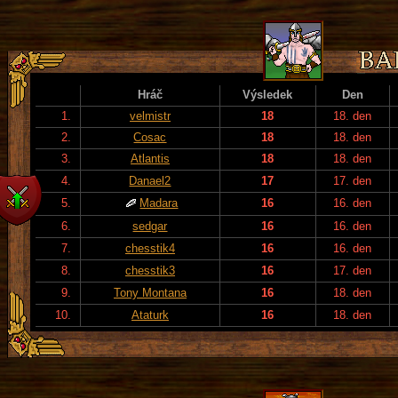
Hráč
Výsledek
Den
1.
velmistr
18
18. den
2.
Cosac
18
18. den
3.
Atlantis
18
18. den
4.
Danael2
17
17. den
5.
Madara
16
16. den
6.
sedgar
16
16. den
7.
chesstik4
16
16. den
8.
chesstik3
16
17. den
9.
Tony Montana
16
18. den
10.
Ataturk
16
18. den