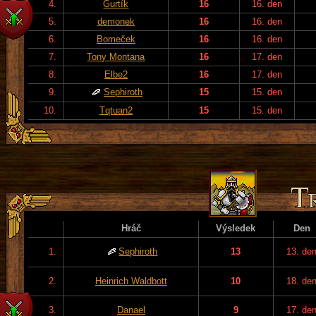
4.
Gurtík
16
16. den
5.
demonek
16
16. den
6.
Bomeček
16
16. den
7.
Tony Montana
16
17. den
8.
Elbe2
16
17. den
9.
Sephiroth
15
15. den
10.
Tqtuan2
15
15. den
Hráč
Výsledek
Den
1.
Sephiroth
13
13. de
2.
Heinrich Waldbott
10
18. de
3.
Danael
9
17. de