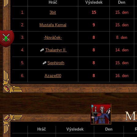
Hráč
Výsledek
Den
1.
3bit
15
15. den
2.
Mustafa Kemal
9
15. den
3.
-Nováček-
8
8. den
4.
Thalantyr II.
8
14. den
5.
Sephiroth
8
15. den
6.
Azazel00
8
16. den
Hráč
Výsledek
Den