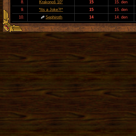
8.
Krakonoš 10°
15
15. den
9.
*Its a Joke?!*
15
15. den
10.
Sephiroth
14
14. den