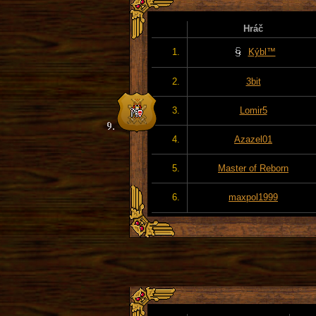
Hráč
1.
Kýbl™
2.
3bit
3.
Lomir5
4.
Azazel01
5.
Master of Reborn
6.
maxpol1999