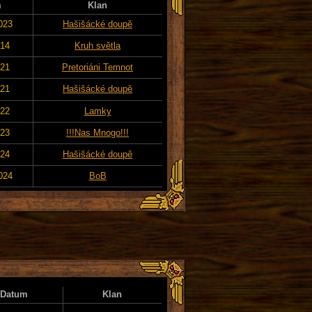
m
Klan
023
Hašišácké doupě
014
Kruh světla
021
Pretoriáni Temnot
021
Hašišácké doupě
022
Lamky
023
!!!Nas Mnogo!!!
024
Hašišácké doupě
024
BoB
Datum
Klan