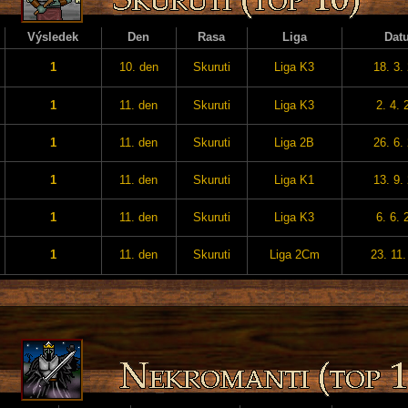
Výsledek
Den
Rasa
Liga
Dat
1
10. den
Skuruti
Liga K3
18. 3.
1
11. den
Skuruti
Liga K3
2. 4. 
1
11. den
Skuruti
Liga 2B
26. 6.
1
11. den
Skuruti
Liga K1
13. 9.
1
11. den
Skuruti
Liga K3
6. 6. 
1
11. den
Skuruti
Liga 2Cm
23. 11.