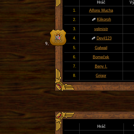
Hráč
Vý
1.
Alfons Mucha
Klikoroh
2.
3.
velmistr
4.
Devil123
5.
Galwail
6.
Bomeček
7.
Beny I.
8.
Grigor
Hráč