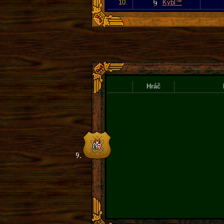
10.
Kýbl™
Hráč