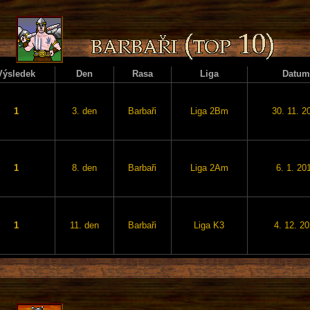
Výsledek
Den
Rasa
Liga
Datum
1
3. den
Barbaři
Liga 2Bm
30. 11. 2
1
8. den
Barbaři
Liga 2Am
6. 1. 20
1
11. den
Barbaři
Liga K3
4. 12. 2