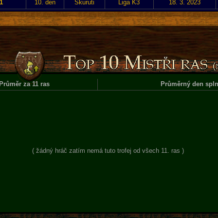
1
10. den
Skuruti
Liga K3
18. 3. 2023
Průměr za 11 ras
Průměrný den spln
( žádný hráč zatím nemá tuto trofej od všech 11. ras )