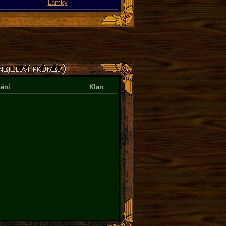
Lamky
ění
Klan