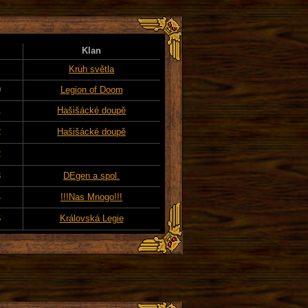
Klan
Kruh světla
0
Legion of Doom
1
Hašišácké doupě
2
Hašišácké doupě
2
3
DEgen a spol.
4
!!!Nas Mnogo!!!
6
Královská Legie