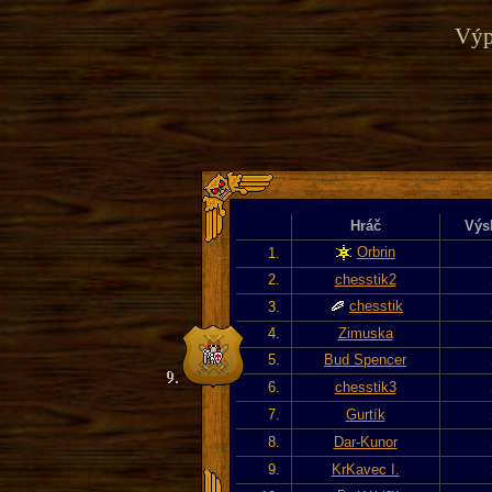
Výp
Hráč
Výs
Orbrin
1.
2.
chesstik2
chesstik
3.
4.
Zimuska
5.
Bud Spencer
6.
chesstik3
7.
Gurtík
8.
Dar-Kunor
9.
KrKavec I.