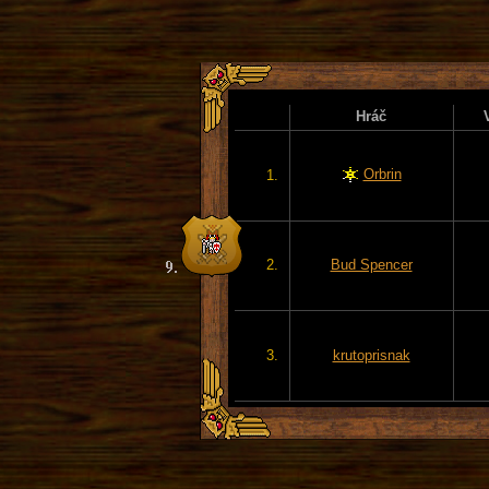
Hráč
Orbrin
1.
2.
Bud Spencer
3.
krutoprisnak