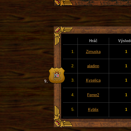
Hráč
Výsled
1.
Zimuska
1
2.
aladinn
1
3.
Kyselica
1
4.
Ferrer2
1
5.
Kyblix
1