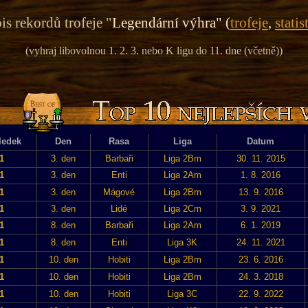
is rekordů trofeje "
Legendární výhra" (
trofeje
,
statis
(vyhraj libovolnou 1. 2. 3. nebo K ligu do 11. dne (včetně))
ledek
Den
Rasa
Liga
Datum
1
3. den
Barbaři
Liga 2Bm
30. 11. 2015
1
3. den
Enti
Liga 2Am
1. 8. 2016
1
3. den
Mágové
Liga 2Bm
13. 9. 2016
1
3. den
Lidé
Liga 2Cm
3. 9. 2021
1
8. den
Barbaři
Liga 2Am
6. 1. 2019
1
8. den
Enti
Liga 3K
24. 11. 2021
1
10. den
Hobiti
Liga 2Bm
23. 6. 2016
1
10. den
Hobiti
Liga 2Bm
24. 3. 2018
1
10. den
Hobiti
Liga 3C
22. 9. 2022