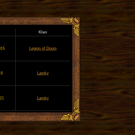
Klan
015
Legion of Doom
19
Lamky
021
Lamky