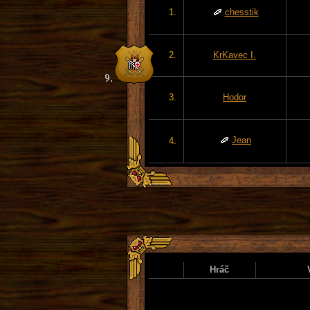
1.
chesstik
2.
KrKavec I.
3.
Hodor
Jean
4.
Hráč