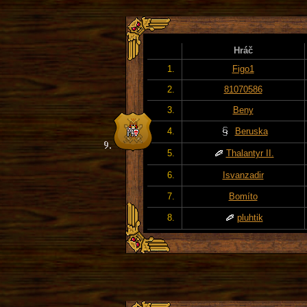
Hráč
1.
Figo1
2.
81070586
3.
Beny
4.
Beruska
5.
Thalantyr II.
6.
Isvanzadir
7.
Bomíto
8.
pluhtik