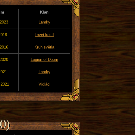
um
Klan
 2023
Lamky
2016
Lovci kostí
 2016
Kruh světla
 2020
Legion of Doom
2021
Lamky
 2021
Vidláci