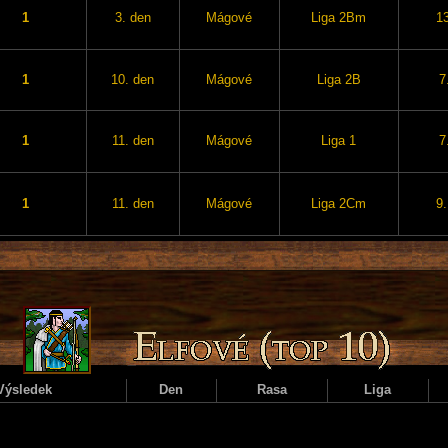
1
3. den
Mágové
Liga 2Bm
13
1
10. den
Mágové
Liga 2B
7
1
11. den
Mágové
Liga 1
7
1
11. den
Mágové
Liga 2Cm
9.
Výsledek
Den
Rasa
Liga