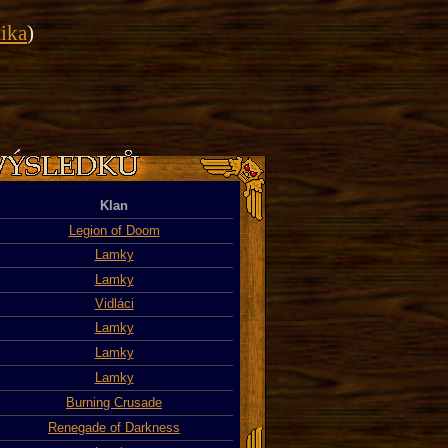
tika
)
Klan
Legion of Doom
Lamky
Lamky
Vidláci
Lamky
Lamky
Lamky
Burning Crusade
Renegade of Darkness