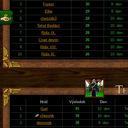
3.
Forest
30
9. den
4.
Elbe
29
9. den
5.
chesstik3
28
10. den
6.
Tehol Beddict
28
10. den
7.
Ridix IX.
28
10. den
8.
Cruel destin
26
10. den
9.
Ridix VIII.
26
10. den
10.
Ridix III.
26
10. den
Hráč
Výsledek
Den
1.
Gurt
45
10. den
T
chesstik
2.
39
10. den
T
3.
demonek
38
8. den
T