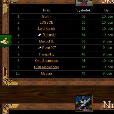
Hráč
Výsledek
Den
1.
Gurtík
56
10. den
2.
LOSSOB
55
10. den
3.
Lord Kalich
55
10. den
Richard I
4.
54
10. den
5.
Maxpol II.
53
9. den
6.
Pavel097
48
9. den
7.
Tranquillity
46
9. den
8.
Oko Sauronovo
46
10. den
9.
Oleri Madlesberg
45
10. den
10.
_Mzoura_
43
9. den