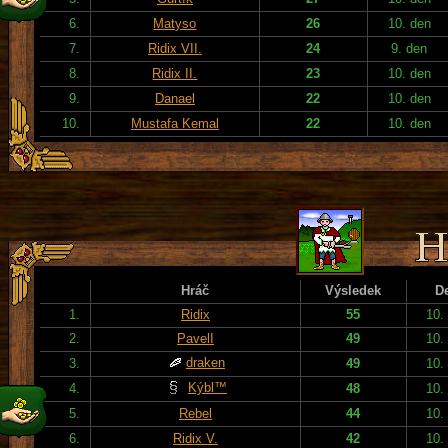
6.
Matyso
26
10. den
7.
Ridix VII.
24
9. den
8.
Ridix II.
23
10. den
9.
Danael
22
10. den
10.
Mustafa Kemal
22
10. den
Hráč
Výsledek
D
1.
Ridix
55
10.
2.
PavelI
49
10.
draken
3.
49
10.
Kýbl™
4.
48
10.
5.
Rebel
44
10.
6.
Ridix V.
42
10.