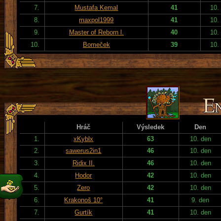
7.
Mustafa Kemal
41
10.
8.
maxpol1999
41
10.
9.
Master of Reborn l.
40
10.
10.
Bomeček
39
10.
Hráč
Výsledek
Den
1.
xKyblx
63
10. den
2.
sawerus2in1
46
10. den
3.
Ridix II.
46
10. den
4.
Hodor
42
10. den
5.
Zero
42
10. den
6.
Krakonoš 10°
41
9. den
7.
Gurtík
41
10. den