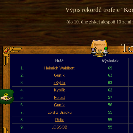
Výpis rekordů trofeje "
Kor
(do 10. dne získej alespoň 10 zemí
Hráč
Výsledek
1.
Heinrich Waldbott
69
2.
Gurtík
63
3.
xKyblx
63
4.
Kyblík
62
5.
Forest
57
6.
Gurtík
56
7.
Lord z Bráčku
55
8.
Ridix
55
9.
LOSSOB
55