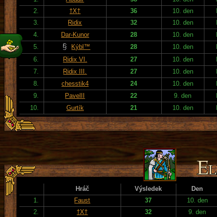
2.
†X†
36
10. den
3.
Ridix
32
10. den
4.
Dar-Kunor
28
10. den
5.
Kýbl™
28
10. den
6.
Ridix VI.
27
10. den
7.
Ridix III.
27
10. den
8.
chesstik4
24
10. den
9.
PavelII
22
9. den
10.
Gurtík
21
10. den
Hráč
Výsledek
Den
1.
Faust
37
10. den
2.
†X†
32
9. den