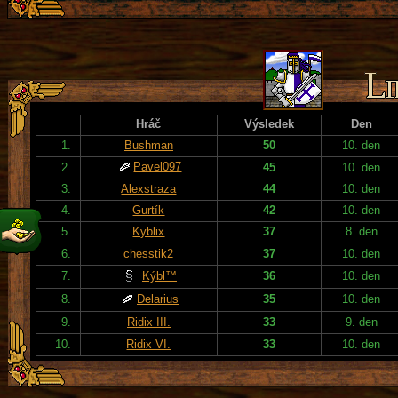
Hráč
Výsledek
Den
1.
Bushman
50
10. den
Pavel097
2.
45
10. den
3.
Alexstraza
44
10. den
4.
Gurtík
42
10. den
5.
Kyblix
37
8. den
6.
chesstik2
37
10. den
7.
Kýbl™
36
10. den
8.
Delarius
35
10. den
9.
Ridix III.
33
9. den
10.
Ridix VI.
33
10. den