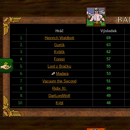
Hráč
Výsledek
1.
Heinrich Waldbott
69
2.
Gurtík
63
3.
Kyblík
62
4.
Forest
57
5.
Lord z Bráčku
55
6.
Madara
53
7.
Vacuum the Second
51
8.
Ridix XI.
49
9.
DartLordWolf
49
10.
Kýbl
48