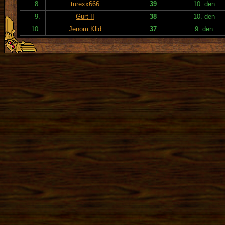
8.
turexx666
39
10. den
9.
Gurt II
38
10. den
10.
Jenom Klid
37
9. den