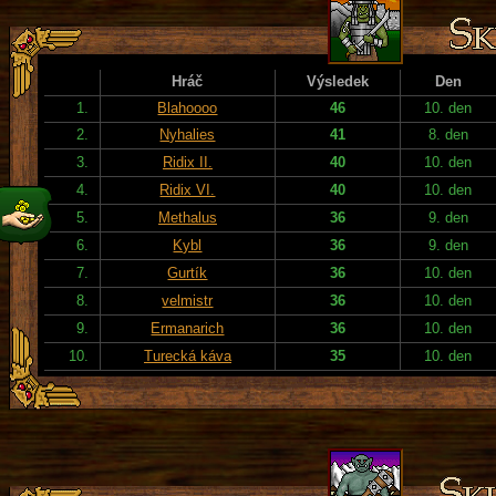
Hráč
Výsledek
Den
1.
Blahoooo
46
10. den
2.
Nyhalies
41
8. den
3.
Ridix II.
40
10. den
4.
Ridix VI.
40
10. den
5.
Methalus
36
9. den
6.
Kybl
36
9. den
7.
Gurtík
36
10. den
8.
velmistr
36
10. den
9.
Ermanarich
36
10. den
10.
Turecká káva
35
10. den