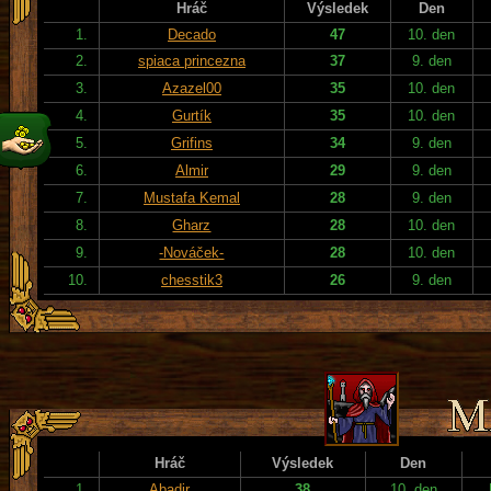
Hráč
Výsledek
Den
1.
Decado
47
10. den
2.
spiaca princezna
37
9. den
3.
Azazel00
35
10. den
4.
Gurtík
35
10. den
5.
Grifins
34
9. den
6.
Almir
29
9. den
7.
Mustafa Kemal
28
9. den
8.
Gharz
28
10. den
9.
-Nováček-
28
10. den
10.
chesstik3
26
9. den
Hráč
Výsledek
Den
1.
Abadir
38
10. den