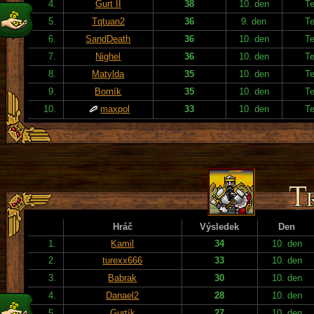
4.
Gurt II
38
10. den
T
5.
Tqtuan2
36
9. den
T
6.
SandDeath
36
10. den
T
7.
Nighel
36
10. den
T
8.
Matylda
35
10. den
T
9.
Bomík
35
10. den
T
10.
maxpol
33
10. den
T
Hráč
Výsledek
Den
1.
Kamil
34
10. den
2.
turexx666
33
10. den
3.
Babrak
30
10. den
4.
Danael2
28
10. den
5.
Gurtík
27
10. den