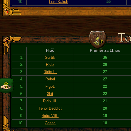
10.
Lord Kalich
55
Hráč
Průměr za 11 ras
1.
Gurtík
36
2.
Ridix
28
3.
Ridix II.
27
4.
Rebel
27
5.
Figo1
22
6.
3bit
22
7.
Ridix III.
21
8.
Tehol Beddict
20
9.
Ridix VIII.
19
10.
Cosac
18