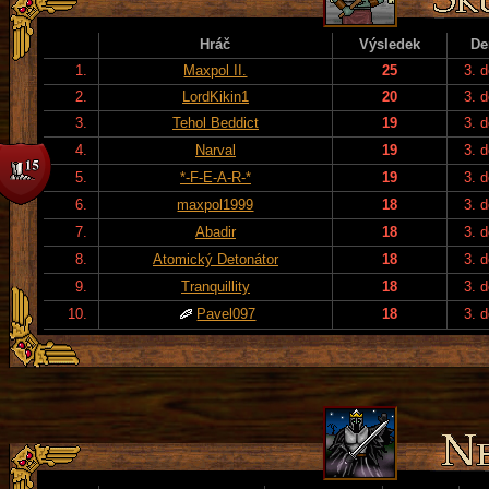
Hráč
Výsledek
De
1.
Maxpol II.
25
3. 
2.
LordKikin1
20
3. 
3.
Tehol Beddict
19
3. 
4.
Narval
19
3. 
5.
*-F-E-A-R-*
19
3. 
6.
maxpol1999
18
3. 
7.
Abadir
18
3. 
8.
Atomický Detonátor
18
3. 
9.
Tranquillity
18
3. 
10.
Pavel097
18
3. 