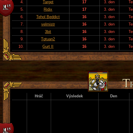
4.
Target
17
3. den
Te
5.
Ridix
17
3. den
Te
6.
Tehol Beddict
16
3. den
Te
7.
velmistr
16
3. den
Te
8.
3bit
16
3. den
Te
9.
Tqtuan2
16
3. den
Te
10.
Gurt II
16
3. den
Te
Hráč
Výsledek
Den