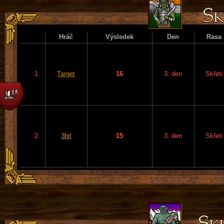
Hráč
Výsledek
Den
Rasa
1.
Target
16
3. den
Skřeti
2.
3bit
15
3. den
Skřeti