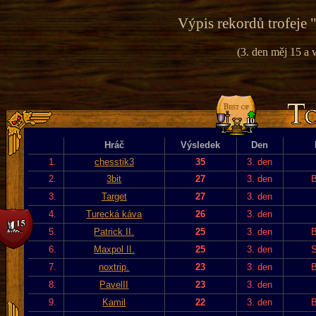
Výpis rekordů trofeje 
(3. den měj 15 a v
Hráč
Výsledek
Den
1.
chesstik3
35
3. den
2.
3bit
27
3. den
B
3.
Target
27
3. den
4.
Turecká káva
26
3. den
5.
Patrick II.
25
3. den
B
6.
Maxpol II.
25
3. den
S
7.
noxtrip.
23
3. den
B
8.
PavelII
23
3. den
9.
Kamil
22
3. den
B