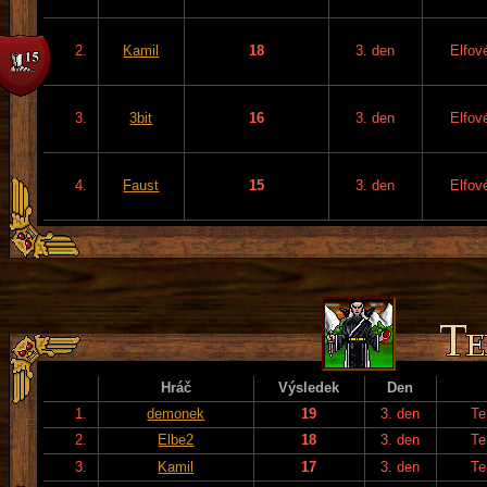
2.
Kamil
18
3. den
Elfov
3.
3bit
16
3. den
Elfov
4.
Faust
15
3. den
Elfov
Hráč
Výsledek
Den
1.
demonek
19
3. den
Te
2.
Elbe2
18
3. den
Te
3.
Kamil
17
3. den
Te