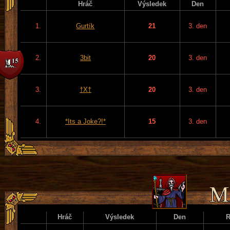
Hráč
Výsledek
Den
1.
Gurtík
21
3. den
2.
3bit
20
3. den
3.
†X†
20
3. den
4.
*Its a Joke?!*
15
3. den
Hráč
Výsledek
Den
R