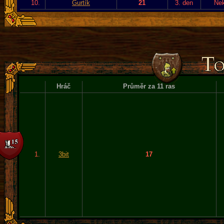
10.
Gurtík
21
3. den
Ne
Hráč
Průměr za 11 ras
1.
3bit
17