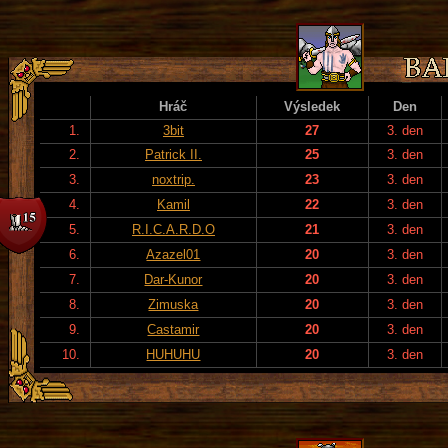
Hráč
Výsledek
Den
1.
3bit
27
3. den
2.
Patrick II.
25
3. den
3.
noxtrip.
23
3. den
4.
Kamil
22
3. den
5.
R.I.C.A.R.D.O
21
3. den
6.
Azazel01
20
3. den
7.
Dar-Kunor
20
3. den
8.
Zimuska
20
3. den
9.
Castamir
20
3. den
10.
HUHUHU
20
3. den