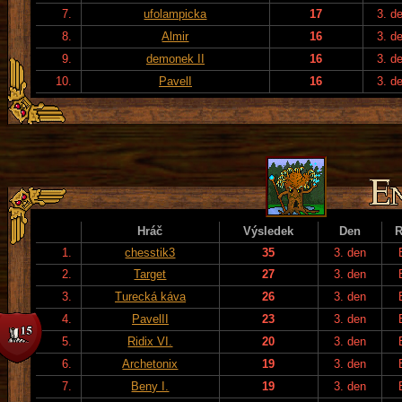
7.
ufolampicka
17
3. d
8.
Almir
16
3. d
9.
demonek II
16
3. d
10.
PavelI
16
3. d
Hráč
Výsledek
Den
R
1.
chesstik3
35
3. den
2.
Target
27
3. den
3.
Turecká káva
26
3. den
4.
PavelII
23
3. den
5.
Ridix VI.
20
3. den
6.
Archetonix
19
3. den
7.
Beny I.
19
3. den