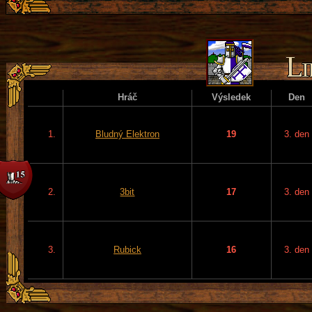
Hráč
Výsledek
Den
1.
Bludný Elektron
19
3. den
2.
3bit
17
3. den
3.
Rubick
16
3. den