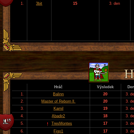
1.
3bit
15
3. den
Hráč
Výsledek
De
1.
Balinn
20
3. d
2.
Master of Reborn ll.
20
3. d
3.
Kamil
19
3. d
4.
Abadir2
18
3. d
5.
TresMontes
17
3. d
6.
Figo1
17
3. d