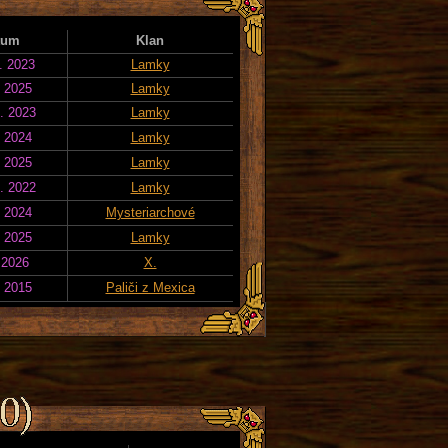
tum
Klan
. 2023
Lamky
. 2025
Lamky
. 2023
Lamky
. 2024
Lamky
. 2025
Lamky
. 2022
Lamky
. 2024
Mysteriarchové
. 2025
Lamky
 2026
X.
. 2015
Paliči z Mexica