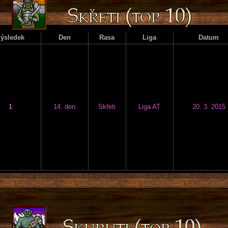
ýsledek
Den
Rasa
Liga
Datum
1
14. den
Skřeti
Liga AT
20. 3. 2015