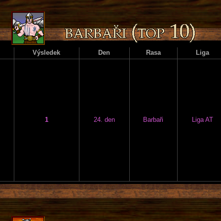
Výsledek
Den
Rasa
Liga
1
24. den
Barbaři
Liga AT