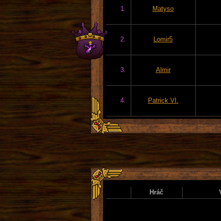
1.
Matyso
2.
Lomir5
3.
Almir
4.
Patrick VI.
Hráč