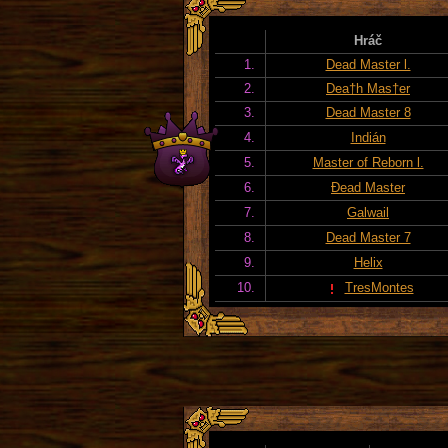
Hráč
1.
Dead Master l.
2.
Dea†h Mas†er
3.
Dead Master 8
4.
Indián
5.
Master of Reborn l.
6.
Đead Master
7.
Galwail
8.
Dead Master 7
9.
Helix
10.
TresMontes