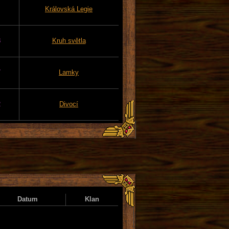
Královská Legie
8
Kruh světla
7
Lamky
2
Divocí
Datum
Klan