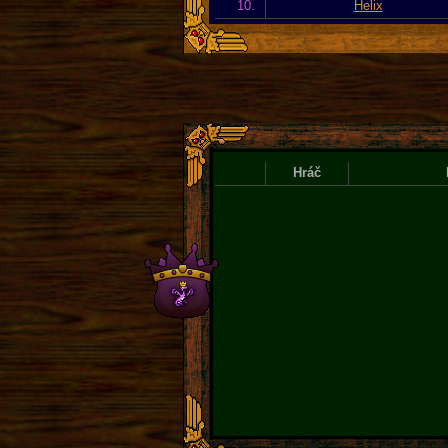
10.
Helix
Hráč