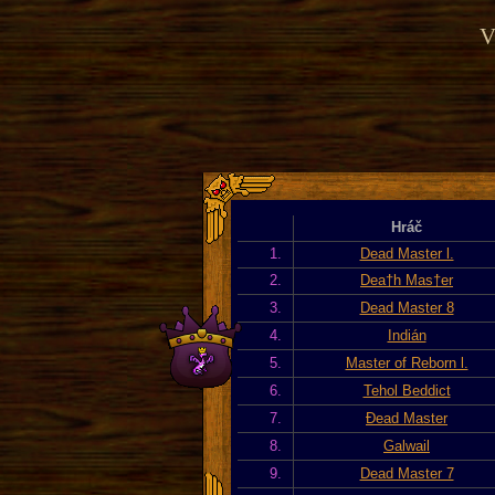
V
Hráč
1.
Dead Master l.
2.
Dea†h Mas†er
3.
Dead Master 8
4.
Indián
5.
Master of Reborn l.
6.
Tehol Beddict
7.
Đead Master
8.
Galwail
9.
Dead Master 7