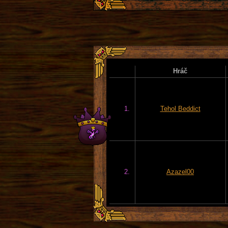
Hráč
1.
Tehol Beddict
2.
Azazel00