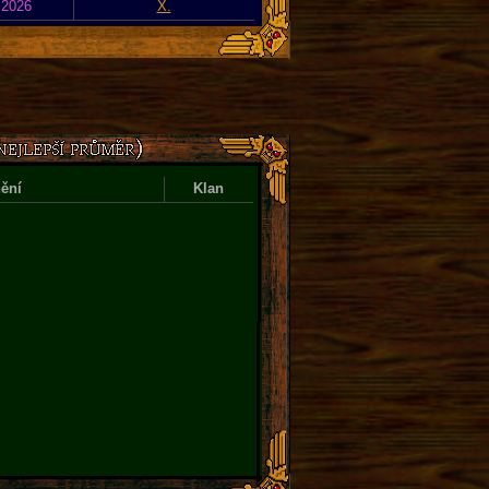
 2026
X.
ění
Klan