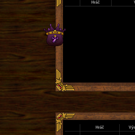
Hráč
Hráč
Výs