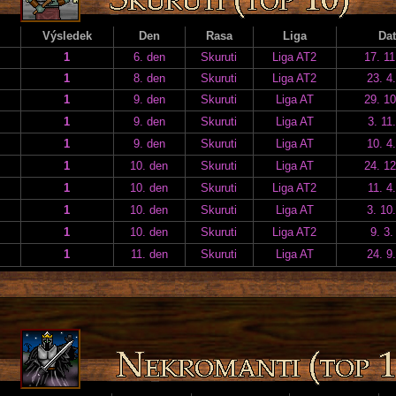
Výsledek
Den
Rasa
Liga
Da
1
6. den
Skuruti
Liga AT2
17. 11
1
8. den
Skuruti
Liga AT2
23. 4
1
9. den
Skuruti
Liga AT
29. 10
1
9. den
Skuruti
Liga AT
3. 11
1
9. den
Skuruti
Liga AT
10. 4
1
10. den
Skuruti
Liga AT
24. 12
1
10. den
Skuruti
Liga AT2
11. 4
1
10. den
Skuruti
Liga AT
3. 10
1
10. den
Skuruti
Liga AT2
9. 3.
1
11. den
Skuruti
Liga AT
24. 9