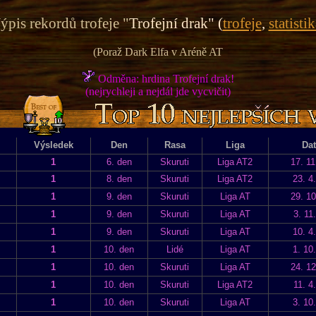
ýpis rekordů trofeje "
Trofejní drak" (
trofeje
,
statistik
(Poraž Dark Elfa v Aréně AT
Odměna: hrdina Trofejní drak!
(nejrychleji a nejdál jde vycvičit)
)
Výsledek
Den
Rasa
Liga
Da
1
6. den
Skuruti
Liga AT2
17. 11
1
8. den
Skuruti
Liga AT2
23. 4
1
9. den
Skuruti
Liga AT
29. 10
1
9. den
Skuruti
Liga AT
3. 11
1
9. den
Skuruti
Liga AT
10. 4
1
10. den
Lidé
Liga AT
1. 10
1
10. den
Skuruti
Liga AT
24. 12
1
10. den
Skuruti
Liga AT2
11. 4
1
10. den
Skuruti
Liga AT
3. 10