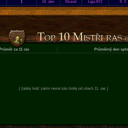
1
10. den
Skuruti
Liga AT2
9. 3.
Průměr za 11 ras
Průměrný den spln
( žádný hráč zatím nemá tuto trofej od všech 11. ras )