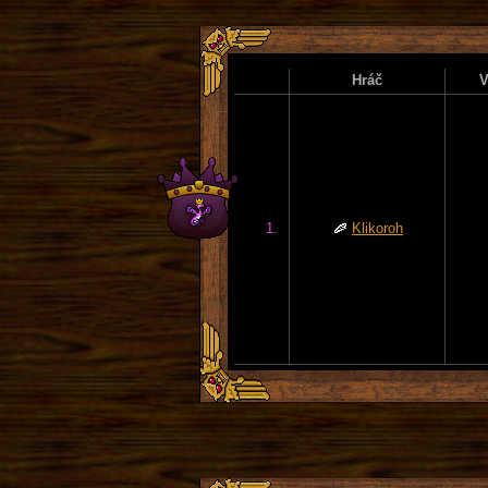
Hráč
V
1.
Klikoroh