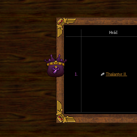
Hráč
1.
Thalantyr II.