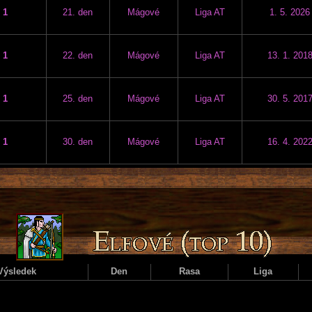
1
21. den
Mágové
Liga AT
1. 5. 2026
1
22. den
Mágové
Liga AT
13. 1. 201
1
25. den
Mágové
Liga AT
30. 5. 201
1
30. den
Mágové
Liga AT
16. 4. 202
Výsledek
Den
Rasa
Liga