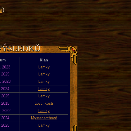
a
)
tum
Klan
. 2023
Lamky
. 2025
Lamky
. 2023
Lamky
. 2024
Lamky
. 2025
Lamky
. 2015
Lovci kostí
. 2022
Lamky
. 2024
Mysteriarchové
. 2025
Lamky