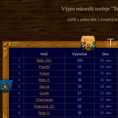
Výpis rekordů trofeje "
To
(sešli v jeden den 5 Soudných 
Hráč
Výsledek
Den
1.
Ridix VIII.
100
16. den
2.
PavelII
51
16. den
3.
Forest
36
15. den
4.
Ridix II.
36
15. den
5.
Narval
30
18. den
6.
Gurtík
27
13. den
7.
Chacharian
27
17. den
8.
Krakonoš 10°
26
16. den
9.
Ridix II.
26
16. den