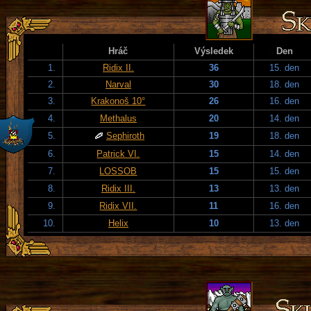
Hráč
Výsledek
Den
1.
Ridix II.
36
15. den
2.
Narval
30
18. den
3.
Krakonoš 10°
26
16. den
4.
Methalus
20
14. den
5.
Sephiroth
19
18. den
6.
Patrick VI.
15
14. den
7.
LOSSOB
15
15. den
8.
Ridix III.
13
13. den
9.
Ridix VII.
11
16. den
10.
Helix
10
13. den