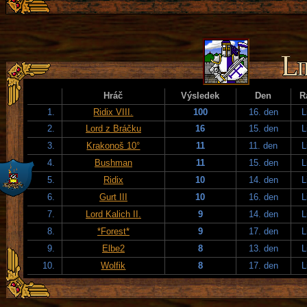
Hráč
Výsledek
Den
R
1.
Ridix VIII.
100
16. den
L
2.
Lord z Bráčku
16
15. den
L
3.
Krakonoš 10°
11
11. den
L
4.
Bushman
11
15. den
L
5.
Ridix
10
14. den
L
6.
Gurt III
10
16. den
L
7.
Lord Kalich II.
9
14. den
L
8.
*Forest*
9
17. den
L
9.
Elbe2
8
13. den
L
10.
Wolfik
8
17. den
L