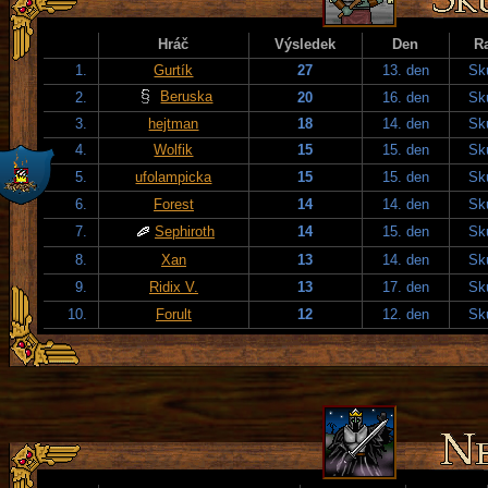
Hráč
Výsledek
Den
R
1.
Gurtík
27
13. den
Sku
Beruska
2.
20
16. den
Sku
3.
hejtman
18
14. den
Sku
4.
Wolfik
15
15. den
Sku
5.
ufolampicka
15
15. den
Sku
6.
Forest
14
14. den
Sku
7.
Sephiroth
14
15. den
Sku
8.
Xan
13
14. den
Sku
9.
Ridix V.
13
17. den
Sku
10.
Forult
12
12. den
Sku