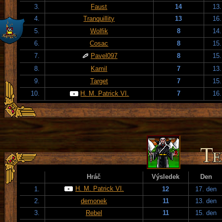
3.
Faust
14
13.
4.
Tranquillity
13
16.
5.
Wolfik
8
14.
6.
Cosac
8
15.
7.
Pavel097
8
15.
8.
Kamil
7
13.
9.
Target
7
15.
10.
H. M. Patrick VI.
7
16.
Hráč
Výsledek
Den
H. M. Patrick VI.
1.
12
17. den
2.
demonek
11
13. den
3.
Rebel
11
15. den