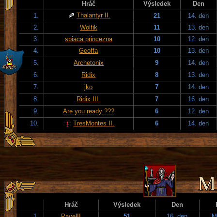
Hráč
Výsledek
Den
Thalantyr II.
1.
21
14. den
2.
Wolfik
11
13. den
3.
spiaca princezna
10
12. den
4.
Geoffa
10
13. den
5.
Archetonix
9
14. den
6.
Ridix
8
13. den
7.
jko
7
14. den
8.
Ridix III.
7
16. den
9.
Are you ready ???
6
12. den
10.
TresMontes II.
6
14. den
Hráč
Výsledek
Den
1.
PavelII
51
16. den
M