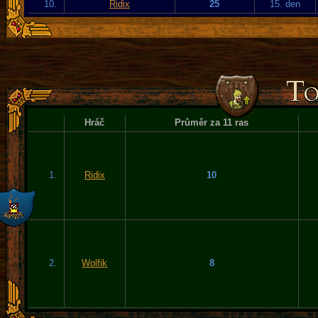
10.
Ridix
25
15. den
Hráč
Průměr za 11 ras
1.
Ridix
10
2.
Wolfik
8