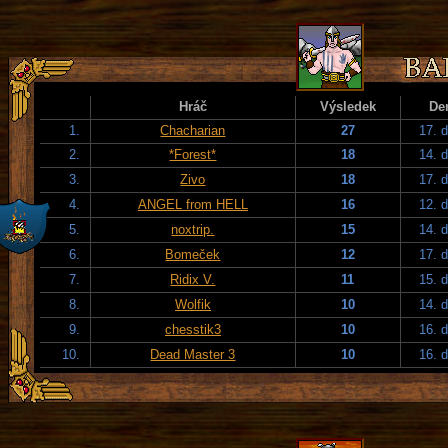
Hráč
Výsledek
De
1.
Chacharian
27
17. 
2.
*Forest*
18
14. 
3.
Zivo
18
17. 
4.
ANGEL from HELL
16
12. 
5.
noxtrip.
15
14. 
6.
Bomeček
12
17. 
7.
Ridix V.
11
15. 
8.
Wolfik
10
14. 
9.
chesstik3
10
16. 
10.
Dead Master 3
10
16. 