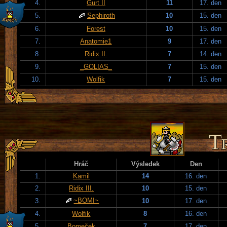
4.
Gurt II
11
17. den
5.
Sephiroth
10
15. den
6.
Forest
10
15. den
7.
Anatomie1
9
17. den
8.
Ridix II.
7
14. den
9.
_GOLIAS_
7
15. den
10.
Wolfik
7
15. den
Hráč
Výsledek
Den
1.
Kamil
14
16. den
2.
Ridix III.
10
15. den
~BOMI~
3.
10
17. den
4.
Wolfik
8
16. den
5.
Bomeček
7
17. den