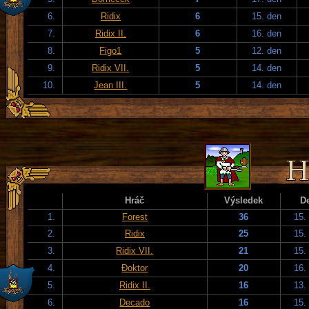
6.
Ridix
6
15. den
7.
Ridix II.
6
16. den
8.
Figo1
5
12. den
9.
Ridix VII.
5
14. den
10.
Jean III.
5
14. den
Hráč
Výsledek
D
1.
Forest
36
15.
2.
Ridix
25
15.
3.
Ridix VII.
21
15.
4.
Đoktor
20
16.
5.
Ridix II.
16
13.
6.
Decado
16
15.