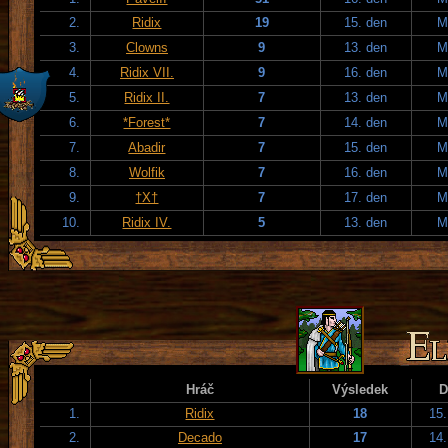
2.
Ridix
19
15. den
M
3.
Clowns
9
13. den
M
4.
Ridix VII.
9
16. den
M
5.
Ridix II.
7
13. den
M
6.
*Forest*
7
14. den
M
7.
Abadir
7
15. den
M
8.
Wolfik
7
16. den
M
9.
†X†
7
17. den
M
10.
Ridix IV.
5
13. den
M
Hráč
Výsledek
D
1.
Ridix
18
15.
2.
Decado
17
14.