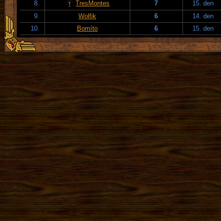
8.
TresMontes
7
15. den
9.
Wolfik
6
14. den
10.
Bomíto
6
15. den