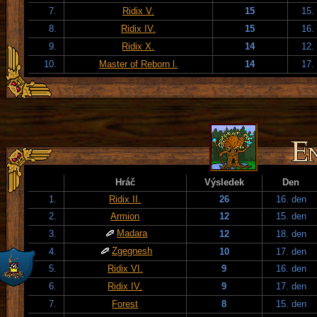
7.
Ridix V.
15
15.
8.
Ridix IV.
15
16.
9.
Ridix X.
14
12.
10.
Master of Reborn l.
14
17.
Hráč
Výsledek
Den
1.
Ridix II.
26
16. den
2.
Armion
12
15. den
Madara
3.
12
18. den
Zgegnesh
4.
10
17. den
5.
Ridix VI.
9
16. den
6.
Ridix IV.
9
17. den
7.
Forest
8
15. den