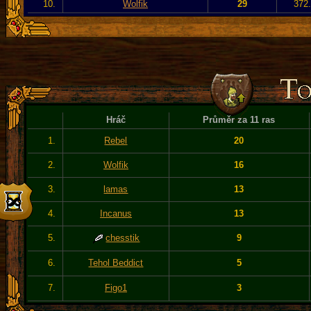
10.
Wolfik
29
372.
Hráč
Průměr za 11 ras
1.
Rebel
20
2.
Wolfik
16
3.
lamas
13
4.
Incanus
13
5.
chesstik
9
6.
Tehol Beddict
5
7.
Figo1
3