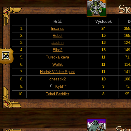
Hráč
Výsledek
D
1.
Incanus
24
355
2.
Rebel
15
165
3.
aladinn
13
124
4.
Elbe2
13
149
5.
Turecká káva
11
71.
6.
Wolfik
11
114
7.
Hodný Vládce Spunt
11
141
8.
chesstik2
10
100
9.
Kýbl™
9
73.
10.
Tehol Beddict
8
95.