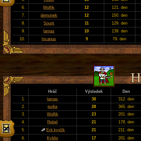
6.
Wolfik
12
121. den
7.
demonek
12
150. den
8.
Spunt
11
129. den
9.
lamas
10
139. den
10.
Incanus
9
79. den
Hráč
Výsledek
Den
1.
lamas
30
312. den
2.
eu4ia
28
365. den
3.
Wolfik
23
201. den
4.
Rebel
21
178. den
5.
Ent kyslík
21
211. den
6.
Kyblix
17
201. den