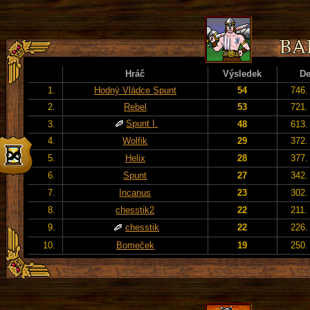
Hráč
Výsledek
D
1.
Hodný Vládce Spunt
54
746.
2.
Rebel
53
721.
Spunt I.
3.
48
613.
4.
Wolfik
29
372.
5.
Helix
28
377.
6.
Spunt
27
342.
7.
Incanus
23
302.
8.
chesstik2
22
211.
9.
chesstik
22
226.
10.
Bomeček
19
250.