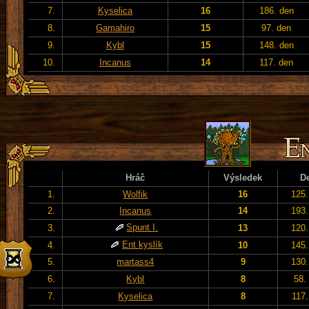
7.
Kyselica
16
186. den
8.
Gamahiro
15
97. den
9.
Kybl
15
148. den
10.
Incanus
14
117. den
Hráč
Výsledek
D
1.
Wolfik
16
125.
2.
Incanus
14
193.
Spunt I.
3.
13
120.
Ent kyslík
4.
10
145.
5.
martass4
9
130.
6.
Kybl
8
58.
7.
Kyselica
8
117.