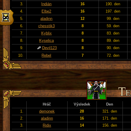
3.
Indián
16
190. den
4.
Elbe2
16
197. den
5.
aladinn
12
99. den
6.
chesstik3
8
59. den
7.
Kyblix
8
83. den
8.
Kyselica
8
89. den
9.
Devil123
8
90. den
10.
Rebel
7
72. den
Hráč
Výsledek
Den
1.
demonek
28
321. den
2.
aladinn
16
171. den
3.
Ridix
14
156. den