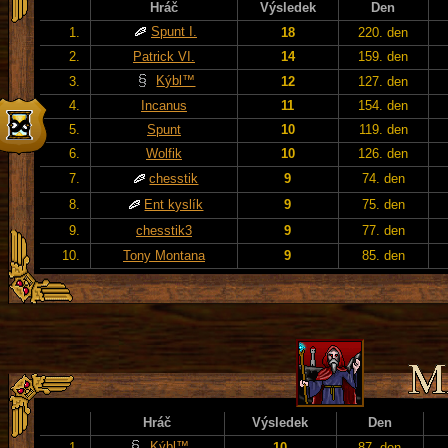
Hráč
Výsledek
Den
Spunt I.
1.
18
220. den
2.
Patrick VI.
14
159. den
Kýbl™
3.
12
127. den
4.
Incanus
11
154. den
5.
Spunt
10
119. den
6.
Wolfik
10
126. den
7.
chesstik
9
74. den
8.
Ent kyslík
9
75. den
9.
chesstik3
9
77. den
10.
Tony Montana
9
85. den
Hráč
Výsledek
Den
Kýbl™
1.
10
87. den