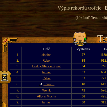
Výpis rekordů trofeje "
B
(10x buď členem vítě
Hráč
Výsledek
D
1.
aladinn
97
1130
2.
Rebel
78
912.
3.
Hodný Vládce Spunt
54
746.
4.
lamas
53
684.
5.
Rebel
53
721.
6.
Spunt I.
48
613.
7.
Wolfik
41
576.
8.
Alfons Mucha
36
425.
9.
lamas
30
312.