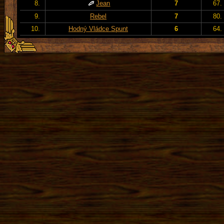
8.
Jean
7
67.
9.
Rebel
7
80.
10.
Hodný Vládce Spunt
6
64.