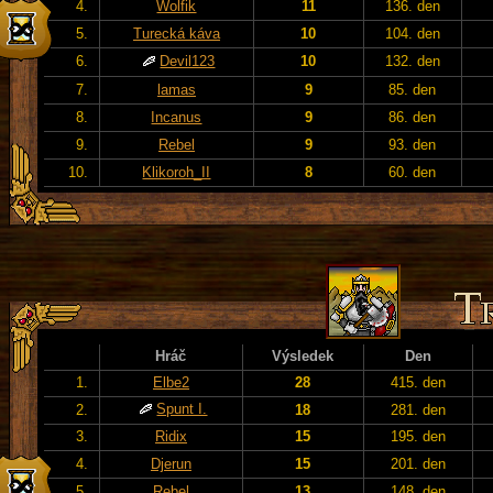
4.
Wolfik
11
136. den
5.
Turecká káva
10
104. den
6.
Devil123
10
132. den
7.
lamas
9
85. den
8.
Incanus
9
86. den
9.
Rebel
9
93. den
10.
Klikoroh_II
8
60. den
Hráč
Výsledek
Den
1.
Elbe2
28
415. den
Spunt I.
2.
18
281. den
3.
Ridix
15
195. den
4.
Djerun
15
201. den
5.
Rebel
13
148. den