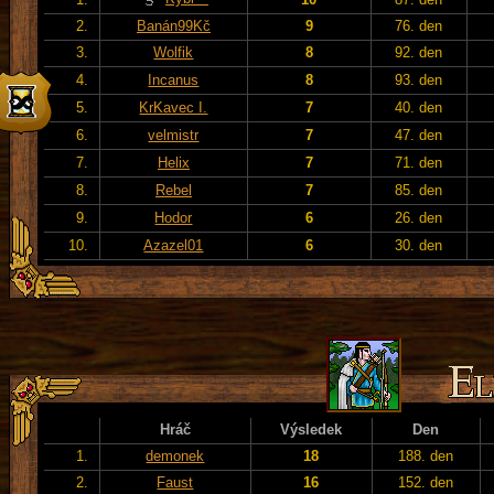
2.
Banán99Kč
9
76. den
3.
Wolfik
8
92. den
4.
Incanus
8
93. den
5.
KrKavec I.
7
40. den
6.
velmistr
7
47. den
7.
Helix
7
71. den
8.
Rebel
7
85. den
9.
Hodor
6
26. den
10.
Azazel01
6
30. den
Hráč
Výsledek
Den
1.
demonek
18
188. den
2.
Faust
16
152. den