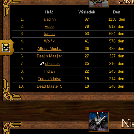
Hráč
Výsledek
Den
1.
aladinn
97
1130. den
2.
Rebel
78
912. den
3.
lamas
53
684. den
4.
Wolfik
41
576. den
5.
Alfons Mucha
36
425. den
6.
Dea†h Mas†er
27
327. den
7.
chesstik
25
216. den
8.
Indián
22
243. den
9.
Turecká káva
19
214. den
10.
Dead Master 5
18
248. den