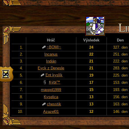
Hráč
Výsledek
Den
~BOMI~
1.
24
327. den
2.
Incanus
22
251. den
3.
Indián
21
222. den
4.
Eyck z Denesle
21
283. den
Ent kyslík
5.
19
225. den
Kýbl™
6.
17
153. den
7.
maxpol1999
15
193. den
8.
Kyselica
13
156. den
9.
chesstik
13
163. den
10.
Azazel01
12
146. den