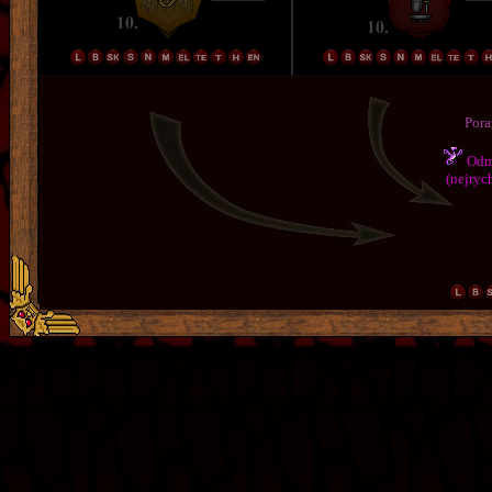
Pora
Odmě
(nejrych