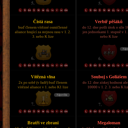
Čistá rasa
Verbíř pěšáků
buď členem vítězné osmičlenné
do 12. dne pošli útok o síle 
aliance hrající za stejnou rasu v 1. 2.
jen jednotkami 1. stupně v 1. 
3. nebo K lize
nebo K lize
Vítězná vlna
Souboj s Goliášem
2x po sobě (v řadě) buď členem
do 12. dne získej hodnost al
vítězné aliance v 1. nebo K1 lize
10000 v 1. 2. 3. nebo K li
Bratři ve zbrani
Megaloman