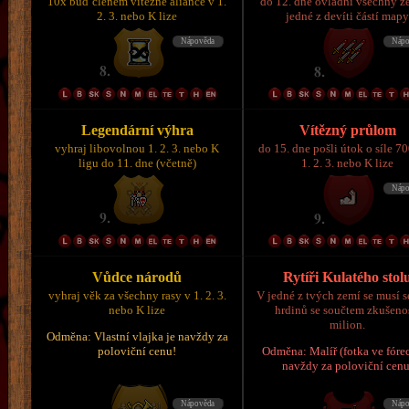
10x buď členem vítězné aliance v 1.
do 12. dne ovládni všechny z
2. 3. nebo K lize
jedné z devíti částí map
Legendární výhra
Vítězný průlom
vyhraj libovolnou 1. 2. 3. nebo K
do 15. dne pošli útok o síle 7
ligu do 11. dne (včetně)
1. 2. 3. nebo K lize
Vůdce národů
Rytíři Kulatého stol
vyhraj věk za všechny rasy v 1. 2. 3.
V jedné z tvých zemí se musí s
nebo K lize
hrdinů se součtem zkušeno
milion.
Odměna: Vlastní vlajka je navždy za
poloviční cenu!
Odměna: Malíř (fotka ve fórec
navždy za poloviční cenu