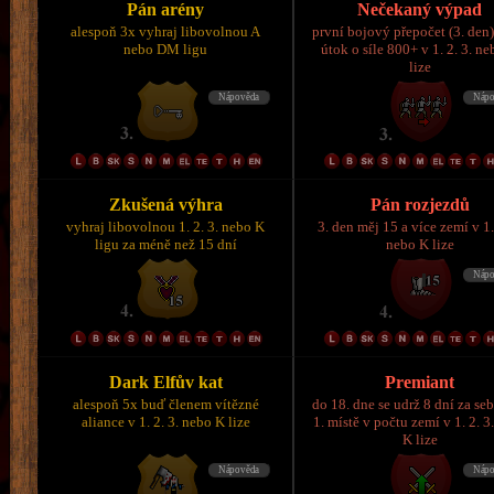
Pán arény
Nečekaný výpad
alespoň 3x vyhraj libovolnou A
první bojový přepočet (3. den)
nebo DM ligu
útok o síle 800+ v 1. 2. 3. n
lize
Zkušená výhra
Pán rozjezdů
vyhraj libovolnou 1. 2. 3. nebo K
3. den měj 15 a více zemí v 1.
ligu za méně než 15 dní
nebo K lize
Dark Elfův kat
Premiant
alespoň 5x buď členem vítězné
do 18. dne se udrž 8 dní za se
aliance v 1. 2. 3. nebo K lize
1. místě v počtu zemí v 1. 2. 3
K lize