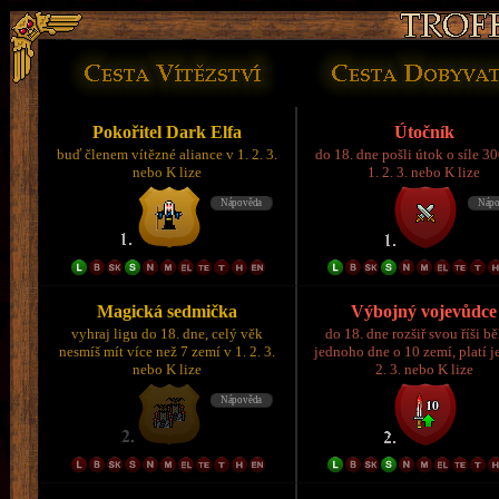
Pokořitel Dark Elfa
Útočník
buď členem vítězné aliance v 1. 2. 3.
do 18. dne pošli útok o síle 3
nebo K lize
1. 2. 3. nebo K lize
Magická sedmička
Výbojný vojevůdce
vyhraj ligu do 18. dne, celý věk
do 18. dne rozšiř svou říši 
nesmíš mít více než 7 zemí v 1. 2. 3.
jednoho dne o 10 zemí, platí je
nebo K lize
2. 3. nebo K lize