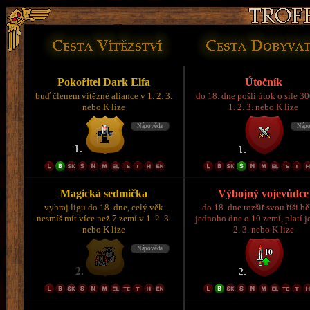
Pokořitel Dark Elfa
Útočník
buď členem vítězné aliance v 1. 2. 3.
do 18. dne pošli útok o síle 3
nebo K lize
1. 2. 3. nebo K lize
Magická sedmička
Výbojný vojevůdce
vyhraj ligu do 18. dne, celý věk
do 18. dne rozšiř svou říši 
nesmíš mít více než 7 zemí v 1. 2. 3.
jednoho dne o 10 zemí, platí je
nebo K lize
2. 3. nebo K lize