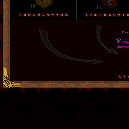
Pora
Odmě
(nejrych