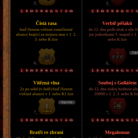
Čistá rasa
Verbíř pěšáků
buď členem vítězné osmičlenné
do 12. dne pošli útok o síle 
aliance hrající za stejnou rasu v 1. 2.
jen jednotkami 1. stupně v 1. 
3. nebo K lize
nebo K lize
Vítězná vlna
Souboj s Goliášem
2x po sobě (v řadě) buď členem
do 12. dne získej hodnost al
vítězné aliance v 1. nebo K1 lize
10000 v 1. 2. 3. nebo K li
Bratři ve zbrani
Megaloman