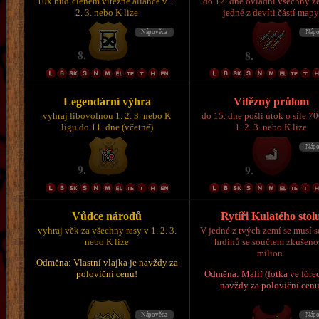
10x buď členem vítězné aliance v 1.
do 12. dne ovládni všechny z
2. 3. nebo K lize
jedné z devíti částí map
Legendární výhra
Vítězný průlom
vyhraj libovolnou 1. 2. 3. nebo K
do 15. dne pošli útok o síle 7
ligu do 11. dne (včetně)
1. 2. 3. nebo K lize
Vůdce národů
Rytíři Kulatého stol
vyhraj věk za všechny rasy v 1. 2. 3.
V jedné z tvých zemí se musí s
nebo K lize
hrdinů se součtem zkušeno
milion.
Odměna: Vlastní vlajka je navždy za
poloviční cenu!
Odměna: Malíř (fotka ve fórec
navždy za poloviční cenu