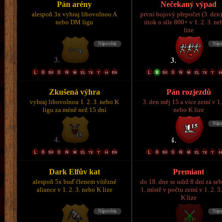
Pán arény
Nečekaný výpad
alespoň 3x vyhraj libovolnou A
první bojový přepočet (3. den)
nebo DM ligu
útok o síle 800+ v 1. 2. 3. n
lize
Zkušená výhra
Pán rozjezdů
vyhraj libovolnou 1. 2. 3. nebo K
3. den měj 15 a více zemí v 1.
ligu za méně než 15 dní
nebo K lize
Dark Elfův kat
Premiant
alespoň 5x buď členem vítězné
do 18. dne se udrž 8 dní za se
aliance v 1. 2. 3. nebo K lize
1. místě v počtu zemí v 1. 2. 3
K lize