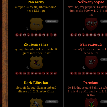
Pán arény
Nečekaný výpad
alespoň 3x vyhraj libovolnou A
první bojový přepočet (3. den)
nebo DM ligu
útok o síle 800+ v 1. 2. 3. n
lize
Zkušená výhra
Pán rozjezdů
vyhraj libovolnou 1. 2. 3. nebo K
3. den měj 15 a více zemí v 1.
ligu za méně než 15 dní
nebo K lize
Dark Elfův kat
Premiant
alespoň 5x buď členem vítězné
do 18. dne se udrž 8 dní za se
aliance v 1. 2. 3. nebo K lize
1. místě v počtu zemí v 1. 2. 3
K lize