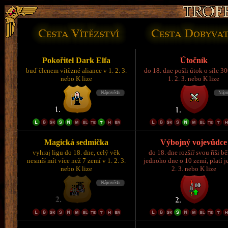
Pokořitel Dark Elfa
Útočník
buď členem vítězné aliance v 1. 2. 3.
do 18. dne pošli útok o síle 3
nebo K lize
1. 2. 3. nebo K lize
Magická sedmička
Výbojný vojevůdce
vyhraj ligu do 18. dne, celý věk
do 18. dne rozšiř svou říši 
nesmíš mít více než 7 zemí v 1. 2. 3.
jednoho dne o 10 zemí, platí je
nebo K lize
2. 3. nebo K lize