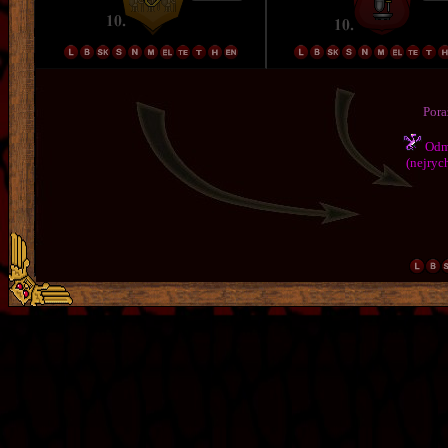
Pora
Odmě
(nejrych