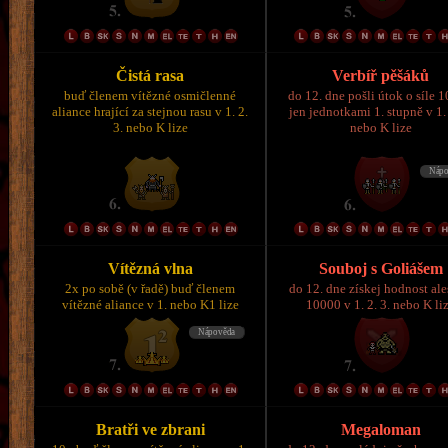
Čistá rasa
Verbíř pěšáků
buď členem vítězné osmičlenné
do 12. dne pošli útok o síle 
aliance hrající za stejnou rasu v 1. 2.
jen jednotkami 1. stupně v 1. 
3. nebo K lize
nebo K lize
Vítězná vlna
Souboj s Goliášem
2x po sobě (v řadě) buď členem
do 12. dne získej hodnost al
vítězné aliance v 1. nebo K1 lize
10000 v 1. 2. 3. nebo K li
Bratři ve zbrani
Megaloman