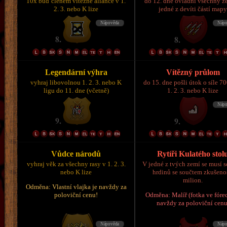
10x buď členem vítězné aliance v 1.
do 12. dne ovládni všechny z
2. 3. nebo K lize
jedné z devíti částí map
Legendární výhra
Vítězný průlom
vyhraj libovolnou 1. 2. 3. nebo K
do 15. dne pošli útok o síle 7
ligu do 11. dne (včetně)
1. 2. 3. nebo K lize
Vůdce národů
Rytíři Kulatého stol
vyhraj věk za všechny rasy v 1. 2. 3.
V jedné z tvých zemí se musí s
nebo K lize
hrdinů se součtem zkušeno
milion.
Odměna: Vlastní vlajka je navždy za
poloviční cenu!
Odměna: Malíř (fotka ve fórec
navždy za poloviční cenu