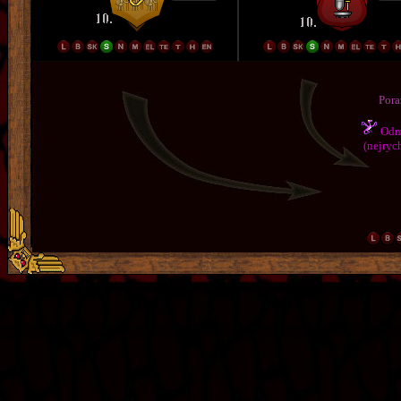
Pora
Odmě
(nejrych