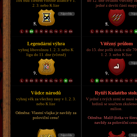
10x buď členem vítězné aliance v 1.
do 12. dne ovládni všechny z
2. 3. nebo K lize
jedné z devíti částí map
Legendární výhra
Vítězný průlom
vyhraj libovolnou 1. 2. 3. nebo K
do 15. dne pošli útok o síle 7
ligu do 11. dne (včetně)
1. 2. 3. nebo K lize
Vůdce národů
Rytíři Kulatého stol
vyhraj věk za všechny rasy v 1. 2. 3.
V jedné z tvých zemí se musí s
nebo K lize
hrdinů se součtem zkušeno
milion.
Odměna: Vlastní vlajka je navždy za
poloviční cenu!
Odměna: Malíř (fotka ve fórec
navždy za poloviční cenu