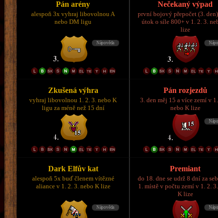
Pán arény
Nečekaný výpad
alespoň 3x vyhraj libovolnou A
první bojový přepočet (3. den)
nebo DM ligu
útok o síle 800+ v 1. 2. 3. n
lize
Zkušená výhra
Pán rozjezdů
vyhraj libovolnou 1. 2. 3. nebo K
3. den měj 15 a více zemí v 1.
ligu za méně než 15 dní
nebo K lize
Dark Elfův kat
Premiant
alespoň 5x buď členem vítězné
do 18. dne se udrž 8 dní za se
aliance v 1. 2. 3. nebo K lize
1. místě v počtu zemí v 1. 2. 3
K lize