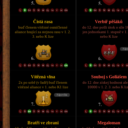
Čistá rasa
Verbíř pěšáků
buď členem vítězné osmičlenné
do 12. dne pošli útok o síle 
aliance hrající za stejnou rasu v 1. 2.
jen jednotkami 1. stupně v 1. 
3. nebo K lize
nebo K lize
Vítězná vlna
Souboj s Goliášem
2x po sobě (v řadě) buď členem
do 12. dne získej hodnost al
vítězné aliance v 1. nebo K1 lize
10000 v 1. 2. 3. nebo K li
Bratři ve zbrani
Megaloman