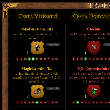
Pokořitel Dark Elfa
Útočník
buď členem vítězné aliance v 1. 2. 3.
do 18. dne pošli útok o síle 3
nebo K lize
1. 2. 3. nebo K lize
Magická sedmička
Výbojný vojevůdce
vyhraj ligu do 18. dne, celý věk
do 18. dne rozšiř svou říši 
nesmíš mít více než 7 zemí v 1. 2. 3.
jednoho dne o 10 zemí, platí je
nebo K lize
2. 3. nebo K lize