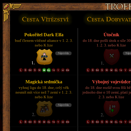
Pokořitel Dark Elfa
Útočník
buď členem vítězné aliance v 1. 2. 3.
do 18. dne pošli útok o síle 3
nebo K lize
1. 2. 3. nebo K lize
Magická sedmička
Výbojný vojevůdce
vyhraj ligu do 18. dne, celý věk
do 18. dne rozšiř svou říši 
nesmíš mít více než 7 zemí v 1. 2. 3.
jednoho dne o 10 zemí, platí je
nebo K lize
2. 3. nebo K lize