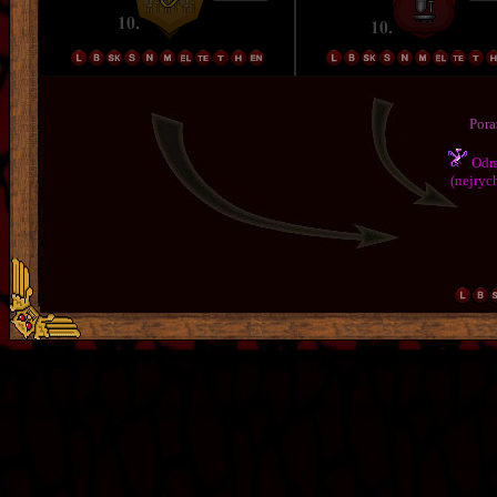
Pora
Odmě
(nejrych