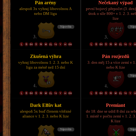
Pán arény
Nečekaný výpad
alespoň 3x vyhraj libovolnou A
první bojový přepočet (3. den)
nebo DM ligu
útok o síle 800+ v 1. 2. 3. n
lize
Zkušená výhra
Pán rozjezdů
vyhraj libovolnou 1. 2. 3. nebo K
3. den měj 15 a více zemí v 1.
ligu za méně než 15 dní
nebo K lize
Dark Elfův kat
Premiant
alespoň 5x buď členem vítězné
do 18. dne se udrž 8 dní za se
aliance v 1. 2. 3. nebo K lize
1. místě v počtu zemí v 1. 2. 3
K lize