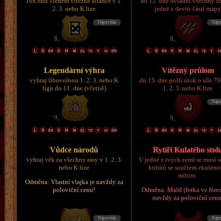
10x buď členem vítězné aliance v 1.
do 12. dne ovládni všechny z
2. 3. nebo K lize
jedné z devíti částí map
Legendární výhra
Vítězný průlom
vyhraj libovolnou 1. 2. 3. nebo K
do 15. dne pošli útok o síle 7
ligu do 11. dne (včetně)
1. 2. 3. nebo K lize
Vůdce národů
Rytíři Kulatého stol
vyhraj věk za všechny rasy v 1. 2. 3.
V jedné z tvých zemí se musí s
nebo K lize
hrdinů se součtem zkušeno
milion.
Odměna: Vlastní vlajka je navždy za
poloviční cenu!
Odměna: Malíř (fotka ve fórec
navždy za poloviční cenu