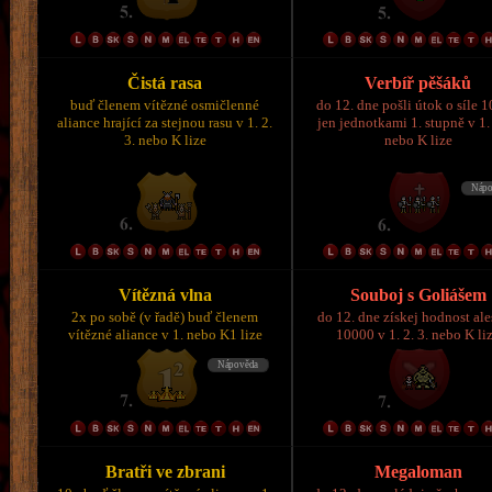
Čistá rasa
Verbíř pěšáků
buď členem vítězné osmičlenné
do 12. dne pošli útok o síle 
aliance hrající za stejnou rasu v 1. 2.
jen jednotkami 1. stupně v 1. 
3. nebo K lize
nebo K lize
Vítězná vlna
Souboj s Goliášem
2x po sobě (v řadě) buď členem
do 12. dne získej hodnost al
vítězné aliance v 1. nebo K1 lize
10000 v 1. 2. 3. nebo K li
Bratři ve zbrani
Megaloman