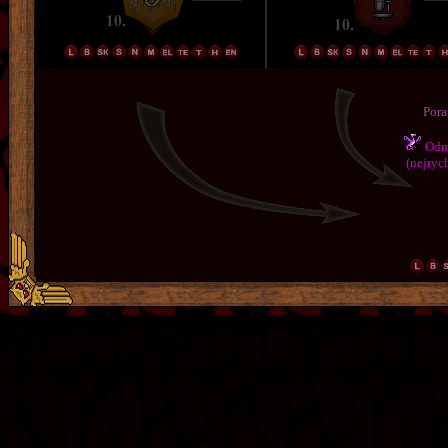
Pora
Odmě
(nejrych