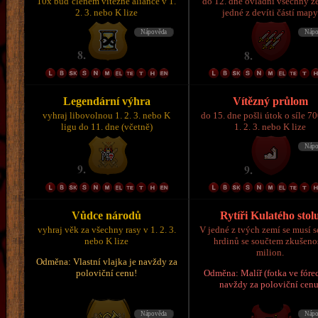
10x buď členem vítězné aliance v 1.
do 12. dne ovládni všechny z
2. 3. nebo K lize
jedné z devíti částí map
Legendární výhra
Vítězný průlom
vyhraj libovolnou 1. 2. 3. nebo K
do 15. dne pošli útok o síle 7
ligu do 11. dne (včetně)
1. 2. 3. nebo K lize
Vůdce národů
Rytíři Kulatého stol
vyhraj věk za všechny rasy v 1. 2. 3.
V jedné z tvých zemí se musí s
nebo K lize
hrdinů se součtem zkušeno
milion.
Odměna: Vlastní vlajka je navždy za
poloviční cenu!
Odměna: Malíř (fotka ve fórec
navždy za poloviční cenu