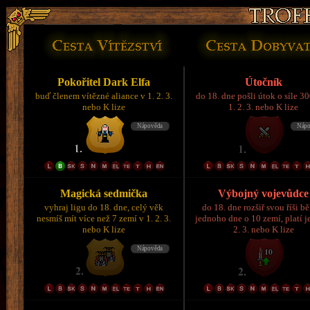
Pokořitel Dark Elfa
Útočník
buď členem vítězné aliance v 1. 2. 3.
do 18. dne pošli útok o síle 3
nebo K lize
1. 2. 3. nebo K lize
Magická sedmička
Výbojný vojevůdce
vyhraj ligu do 18. dne, celý věk
do 18. dne rozšiř svou říši 
nesmíš mít více než 7 zemí v 1. 2. 3.
jednoho dne o 10 zemí, platí je
nebo K lize
2. 3. nebo K lize