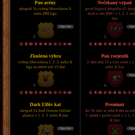
Pán arény
Nečekaný výpad
alespoň 3x vyhraj libovolnou A
první bojový přepočet (3. den)
nebo DM ligu
útok o síle 800+ v 1. 2. 3. n
lize
Zkušená výhra
Pán rozjezdů
vyhraj libovolnou 1. 2. 3. nebo K
3. den měj 15 a více zemí v 1.
ligu za méně než 15 dní
nebo K lize
Dark Elfův kat
Premiant
alespoň 5x buď členem vítězné
do 18. dne se udrž 8 dní za se
aliance v 1. 2. 3. nebo K lize
1. místě v počtu zemí v 1. 2. 3
K lize