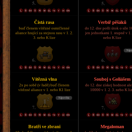
Čistá rasa
Verbíř pěšáků
buď členem vítězné osmičlenné
do 12. dne pošli útok o síle 
aliance hrající za stejnou rasu v 1. 2.
jen jednotkami 1. stupně v 1. 
3. nebo K lize
nebo K lize
Vítězná vlna
Souboj s Goliášem
2x po sobě (v řadě) buď členem
do 12. dne získej hodnost al
vítězné aliance v 1. nebo K1 lize
10000 v 1. 2. 3. nebo K li
Bratři ve zbrani
Megaloman