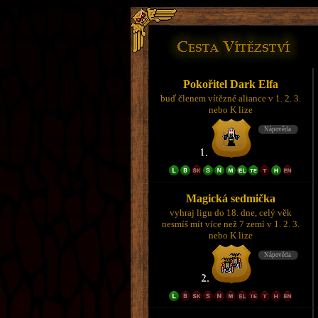
Pokořitel Dark Elfa
buď členem vítězné aliance v 1. 2. 3.
nebo K lize
Magická sedmička
vyhraj ligu do 18. dne, celý věk
nesmíš mít více než 7 zemí v 1. 2. 3.
nebo K lize