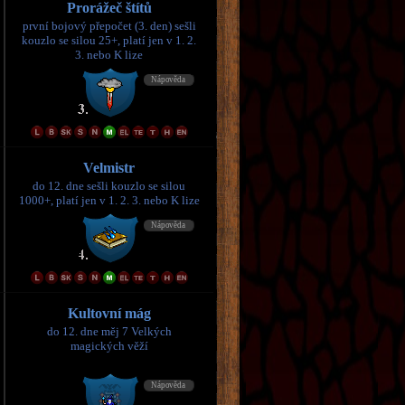
Prorážeč štítů
první bojový přepočet (3. den) sešli
kouzlo se silou 25+, platí jen v 1. 2.
3. nebo K lize
Velmistr
do 12. dne sešli kouzlo se silou
1000+, platí jen v 1. 2. 3. nebo K lize
Kultovní mág
do 12. dne měj 7 Velkých
magických věží