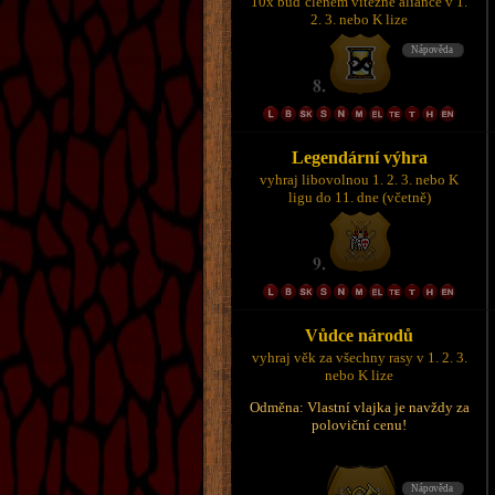
10x buď členem vítězné aliance v 1.
2. 3. nebo K lize
Legendární výhra
vyhraj libovolnou 1. 2. 3. nebo K
ligu do 11. dne (včetně)
Vůdce národů
vyhraj věk za všechny rasy v 1. 2. 3.
nebo K lize
Odměna: Vlastní vlajka je navždy za
poloviční cenu!