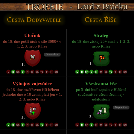
- Lord z Bráčku
- Lord z Bráčku
- Lord z Bráčku
- Lord z Bráčku
- Lord z Bráčku
Útočník
Stratég
do 18. dne pošli útok o síle 3000+ v
do 18. dne získej 25+ zemí v 1. 2. 3.
1. 2. 3. nebo K lize
nebo K lize
Výbojný vojevůdce
Všestranná říše
do 18. dne rozšiř svou říši během
po 5. dni buď zapsán v Hlášení
jednoho dne o 10 zemí, platí jen v 1.
současně ve všech třech nej-
2. 3. nebo K lize
událostech