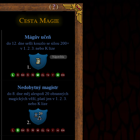
(
(
?
?
)
)
Mágův učeň
do 12. dne sešli kouzlo se silou 200+
v 1. 2. 3. nebo K lize
Nedobytný magistr
do 8. dne měj alespoň 20 obranných
magických věží, platí jen v 1. 2. 3.
nebo K lize