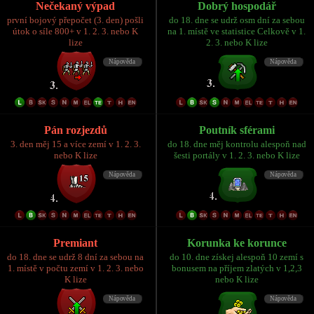
Nečekaný výpad
Dobrý hospodář
první bojový přepočet (3. den) pošli
do 18. dne se udrž osm dní za sebou
útok o síle 800+ v 1. 2. 3. nebo K
na 1. místě ve statistice Celkově v 1.
lize
2. 3. nebo K lize
Pán rozjezdů
Poutník sférami
3. den měj 15 a více zemí v 1. 2. 3.
do 18. dne měj kontrolu alespoň nad
nebo K lize
šesti portály v 1. 2. 3. nebo K lize
Premiant
Korunka ke korunce
do 18. dne se udrž 8 dní za sebou na
do 10. dne získej alespoň 10 zemí s
1. místě v počtu zemí v 1. 2. 3. nebo
bonusem na příjem zlatých v 1,2,3
K lize
nebo K lize