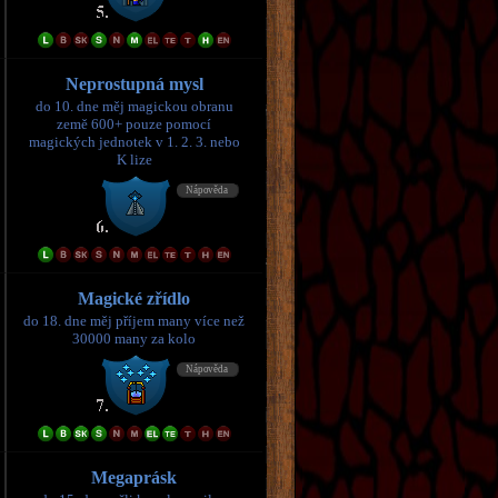
Neprostupná mysl
do 10. dne měj magickou obranu
země 600+ pouze pomocí
magických jednotek v 1. 2. 3. nebo
K lize
Magické zřídlo
do 18. dne měj příjem many více než
30000 many za kolo
Megaprásk