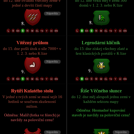
do 12. dne ovládni všechny země v
do 12. dne věku měj v zemi 500
jedné z devíti částí mapy
domů v 1. 2. 3. nebo K lize
Vítězný průlom
Legendární klíčník
do 15. dne pošli útok o síle 7000+ v
do 15. dne získej všechny zlaté a
1. 2. 3. nebo K lize
šest klasických portálů v K lize
Rytíři Kulatého stolu
Říše Věčného slunce
V jedné z tvých zemí se musí sejít 16
do 12. dne měj alespoň jednu zemi v
hrdinů se součtem zkušeností
každém sektoru mapy
milion.
Odměna: Hromadné kupování
Odměna: Malíř (fotka ve fórech) je
staveb je navždy za poloviční cenu!
navždy za poloviční cenu!