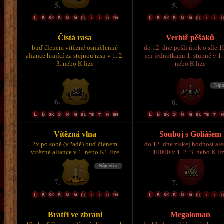
Čistá rasa
Verbíř pěšáků
buď členem vítězné osmičlenné
do 12. dne pošli útok o síle 
aliance hrající za stejnou rasu v 1. 2.
jen jednotkami 1. stupně v 1. 
3. nebo K lize
nebo K lize
Vítězná vlna
Souboj s Goliášem
2x po sobě (v řadě) buď členem
do 12. dne získej hodnost al
vítězné aliance v 1. nebo K1 lize
10000 v 1. 2. 3. nebo K li
Bratři ve zbrani
Megaloman