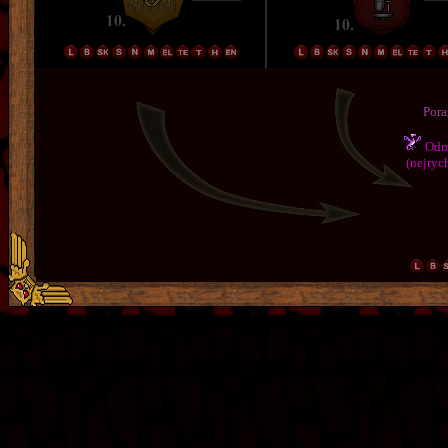
Pora
Odmě
(nejrych