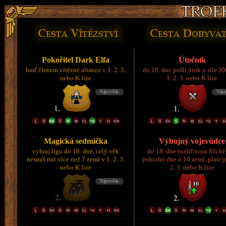
Pokořitel Dark Elfa
Útočník
buď členem vítězné aliance v 1. 2. 3.
do 18. dne pošli útok o síle 3
nebo K lize
1. 2. 3. nebo K lize
Magická sedmička
Výbojný vojevůdce
vyhraj ligu do 18. dne, celý věk
do 18. dne rozšiř svou říši 
nesmíš mít více než 7 zemí v 1. 2. 3.
jednoho dne o 10 zemí, platí je
nebo K lize
2. 3. nebo K lize