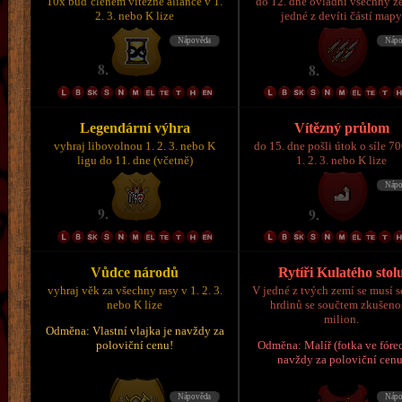
10x buď členem vítězné aliance v 1.
do 12. dne ovládni všechny z
2. 3. nebo K lize
jedné z devíti částí map
Legendární výhra
Vítězný průlom
vyhraj libovolnou 1. 2. 3. nebo K
do 15. dne pošli útok o síle 7
ligu do 11. dne (včetně)
1. 2. 3. nebo K lize
Vůdce národů
Rytíři Kulatého stol
vyhraj věk za všechny rasy v 1. 2. 3.
V jedné z tvých zemí se musí s
nebo K lize
hrdinů se součtem zkušeno
milion.
Odměna: Vlastní vlajka je navždy za
poloviční cenu!
Odměna: Malíř (fotka ve fórec
navždy za poloviční cenu