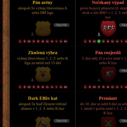
Pán arény
Nečekaný výpad
alespoň 3x vyhraj libovolnou A
první bojový přepočet (3. den)
nebo DM ligu
útok o síle 800+ v 1. 2. 3. n
lize
Zkušená výhra
Pán rozjezdů
vyhraj libovolnou 1. 2. 3. nebo K
3. den měj 15 a více zemí v 1.
ligu za méně než 15 dní
nebo K lize
Dark Elfův kat
Premiant
alespoň 5x buď členem vítězné
do 18. dne se udrž 8 dní za se
aliance v 1. 2. 3. nebo K lize
1. místě v počtu zemí v 1. 2. 3
K lize