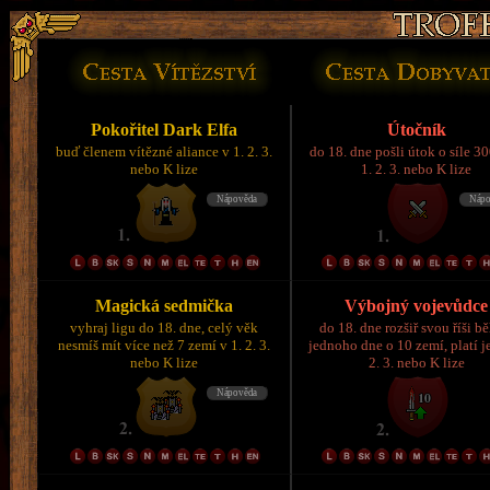
Pokořitel Dark Elfa
Útočník
buď členem vítězné aliance v 1. 2. 3.
do 18. dne pošli útok o síle 3
nebo K lize
1. 2. 3. nebo K lize
Magická sedmička
Výbojný vojevůdce
vyhraj ligu do 18. dne, celý věk
do 18. dne rozšiř svou říši 
nesmíš mít více než 7 zemí v 1. 2. 3.
jednoho dne o 10 zemí, platí je
nebo K lize
2. 3. nebo K lize