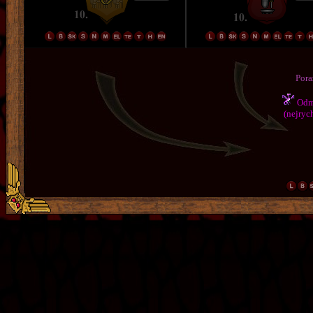
Pora
Odmě
(nejrych