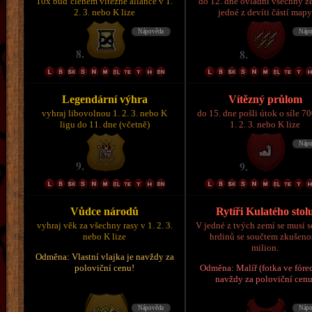
10x buď členem vítězné aliance v 1.
do 12. dne ovládni všechny z
2. 3. nebo K lize
jedné z devíti částí map
Legendární výhra
Vítězný průlom
vyhraj libovolnou 1. 2. 3. nebo K
do 15. dne pošli útok o síle 7
ligu do 11. dne (včetně)
1. 2. 3. nebo K lize
Vůdce národů
Rytíři Kulatého stol
vyhraj věk za všechny rasy v 1. 2. 3.
V jedné z tvých zemí se musí s
nebo K lize
hrdinů se součtem zkušeno
milion.
Odměna: Vlastní vlajka je navždy za
poloviční cenu!
Odměna: Malíř (fotka ve fórec
navždy za poloviční cenu