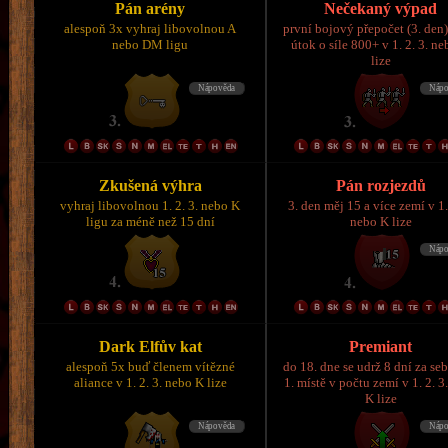
Pán arény
Nečekaný výpad
alespoň 3x vyhraj libovolnou A
první bojový přepočet (3. den)
nebo DM ligu
útok o síle 800+ v 1. 2. 3. n
lize
Zkušená výhra
Pán rozjezdů
vyhraj libovolnou 1. 2. 3. nebo K
3. den měj 15 a více zemí v 1.
ligu za méně než 15 dní
nebo K lize
Dark Elfův kat
Premiant
alespoň 5x buď členem vítězné
do 18. dne se udrž 8 dní za se
aliance v 1. 2. 3. nebo K lize
1. místě v počtu zemí v 1. 2. 3
K lize