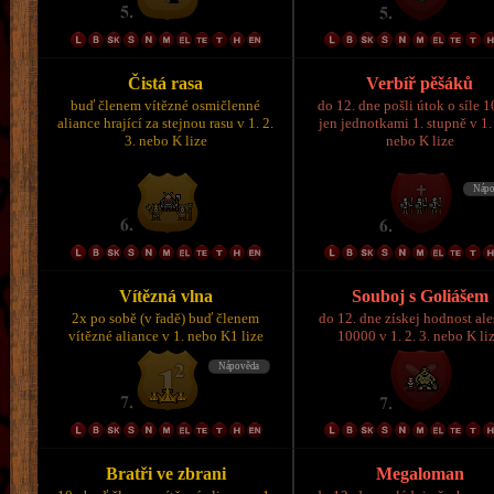
Čistá rasa
Verbíř pěšáků
buď členem vítězné osmičlenné
do 12. dne pošli útok o síle 
aliance hrající za stejnou rasu v 1. 2.
jen jednotkami 1. stupně v 1. 
3. nebo K lize
nebo K lize
Vítězná vlna
Souboj s Goliášem
2x po sobě (v řadě) buď členem
do 12. dne získej hodnost al
vítězné aliance v 1. nebo K1 lize
10000 v 1. 2. 3. nebo K li
Bratři ve zbrani
Megaloman