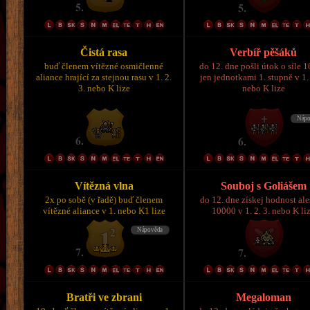
Čistá rasa
Verbíř pěšáků
buď členem vítězné osmičlenné
do 12. dne pošli útok o síle 
aliance hrající za stejnou rasu v 1. 2.
jen jednotkami 1. stupně v 1. 
3. nebo K lize
nebo K lize
Vítězná vlna
Souboj s Goliášem
2x po sobě (v řadě) buď členem
do 12. dne získej hodnost al
vítězné aliance v 1. nebo K1 lize
10000 v 1. 2. 3. nebo K li
Bratři ve zbrani
Megaloman