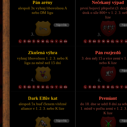
Pán arény
Nečekaný výpad
alespoň 3x vyhraj libovolnou A
první bojový přepočet (3. den)
nebo DM ligu
útok o síle 800+ v 1. 2. 3. n
lize
Zkušená výhra
Pán rozjezdů
vyhraj libovolnou 1. 2. 3. nebo K
3. den měj 15 a více zemí v 1.
ligu za méně než 15 dní
nebo K lize
Dark Elfův kat
Premiant
alespoň 5x buď členem vítězné
do 18. dne se udrž 8 dní za se
aliance v 1. 2. 3. nebo K lize
1. místě v počtu zemí v 1. 2. 3
K lize