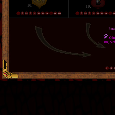
Pora
Odmě
(nejrych