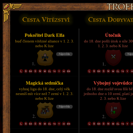
Pokořitel Dark Elfa
Útočník
buď členem vítězné aliance v 1. 2. 3.
do 18. dne pošli útok o síle 3
nebo K lize
1. 2. 3. nebo K lize
Magická sedmička
Výbojný vojevůdce
vyhraj ligu do 18. dne, celý věk
do 18. dne rozšiř svou říši 
nesmíš mít více než 7 zemí v 1. 2. 3.
jednoho dne o 10 zemí, platí je
nebo K lize
2. 3. nebo K lize