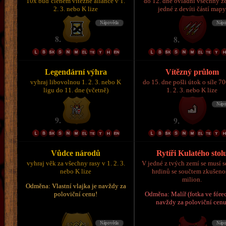
10x buď členem vítězné aliance v 1.
do 12. dne ovládni všechny z
2. 3. nebo K lize
jedné z devíti částí map
Legendární výhra
Vítězný průlom
vyhraj libovolnou 1. 2. 3. nebo K
do 15. dne pošli útok o síle 7
ligu do 11. dne (včetně)
1. 2. 3. nebo K lize
Vůdce národů
Rytíři Kulatého stol
vyhraj věk za všechny rasy v 1. 2. 3.
V jedné z tvých zemí se musí s
nebo K lize
hrdinů se součtem zkušeno
milion.
Odměna: Vlastní vlajka je navždy za
poloviční cenu!
Odměna: Malíř (fotka ve fórec
navždy za poloviční cenu