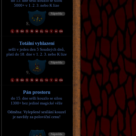
do 15. dne sešli kouzlo se silou
5000+ v 1. 2. 3. nebo K lize
Totální vyhlazení
sešli v jeden den 5 Soudných dnů,
platí do 18. dne v 1. 2. 3. nebo K lize
Pán prostoru
do 15. dne sešli kouzlo se silou
1300+ bez jediné magické věže
Odměna: Vylepšené sesílání kouzel
je navždy za poloviční cenu!