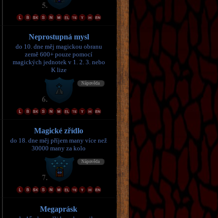
Neprostupná mysl
do 10. dne měj magickou obranu
země 600+ pouze pomocí
magických jednotek v 1. 2. 3. nebo
K lize
Magické zřídlo
do 18. dne měj příjem many více než
30000 many za kolo
Megaprásk