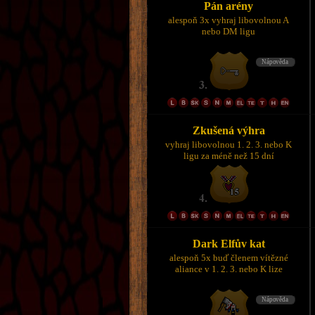
Pán arény
alespoň 3x vyhraj libovolnou A
nebo DM ligu
Zkušená výhra
vyhraj libovolnou 1. 2. 3. nebo K
ligu za méně než 15 dní
Dark Elfův kat
alespoň 5x buď členem vítězné
aliance v 1. 2. 3. nebo K lize