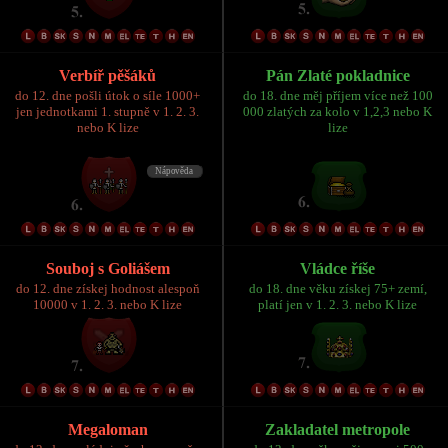
Verbíř pěšáků
Pán Zlaté pokladnice
do 12. dne pošli útok o síle 1000+
do 18. dne měj příjem více než 100
jen jednotkami 1. stupně v 1. 2. 3.
000 zlatých za kolo v 1,2,3 nebo K
nebo K lize
lize
Souboj s Goliášem
Vládce říše
do 12. dne získej hodnost alespoň
do 18. dne věku získej 75+ zemí,
10000 v 1. 2. 3. nebo K lize
platí jen v 1. 2. 3. nebo K lize
Megaloman
Zakladatel metropole