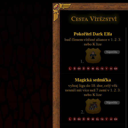
Pokořitel Dark Elfa
buď členem vítězné aliance v 1. 2. 3.
nebo K lize
Magická sedmička
vyhraj ligu do 18. dne, celý věk
nesmíš mít více než 7 zemí v 1. 2. 3.
nebo K lize