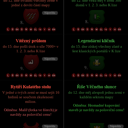
do 12. dne ovládni všechny země v
do 12. dne věku měj v zemi 500
jedné z devíti částí mapy
domů v 1. 2. 3. nebo K lize
Vítězný průlom
Legendární klíčník
do 15. dne pošli útok o síle 7000+ v
do 15. dne získej všechny zlaté a
1. 2. 3. nebo K lize
šest klasických portálů v K lize
Rytíři Kulatého stolu
Říše Věčného slunce
V jedné z tvých zemí se musí sejít 16
do 12. dne měj alespoň jednu zemi v
hrdinů se součtem zkušeností
každém sektoru mapy
milion.
Odměna: Hromadné kupování
Odměna: Malíř (fotka ve fórech) je
staveb je navždy za poloviční cenu!
navždy za poloviční cenu!