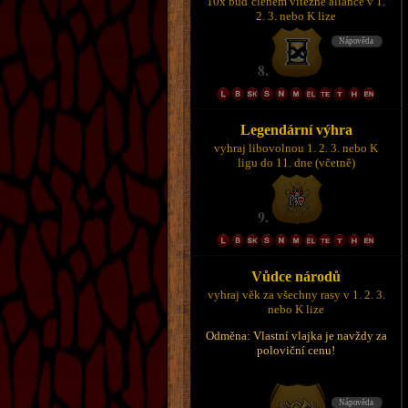
10x buď členem vítězné aliance v 1.
2. 3. nebo K lize
Legendární výhra
vyhraj libovolnou 1. 2. 3. nebo K
ligu do 11. dne (včetně)
Vůdce národů
vyhraj věk za všechny rasy v 1. 2. 3.
nebo K lize
Odměna: Vlastní vlajka je navždy za
poloviční cenu!