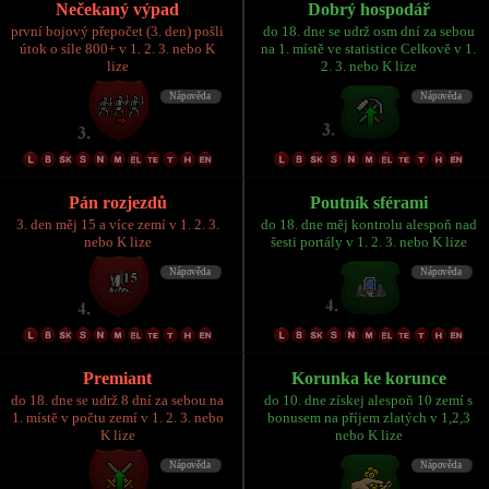
Nečekaný výpad
Dobrý hospodář
první bojový přepočet (3. den) pošli
do 18. dne se udrž osm dní za sebou
útok o síle 800+ v 1. 2. 3. nebo K
na 1. místě ve statistice Celkově v 1.
lize
2. 3. nebo K lize
Pán rozjezdů
Poutník sférami
3. den měj 15 a více zemí v 1. 2. 3.
do 18. dne měj kontrolu alespoň nad
nebo K lize
šesti portály v 1. 2. 3. nebo K lize
Premiant
Korunka ke korunce
do 18. dne se udrž 8 dní za sebou na
do 10. dne získej alespoň 10 zemí s
1. místě v počtu zemí v 1. 2. 3. nebo
bonusem na příjem zlatých v 1,2,3
K lize
nebo K lize