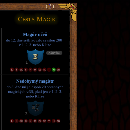
(
(
?
?
)
)
Mágův učeň
do 12. dne sešli kouzlo se silou 200+
v 1. 2. 3. nebo K lize
Nedobytný magistr
do 8. dne měj alespoň 20 obranných
magických věží, platí jen v 1. 2. 3.
nebo K lize