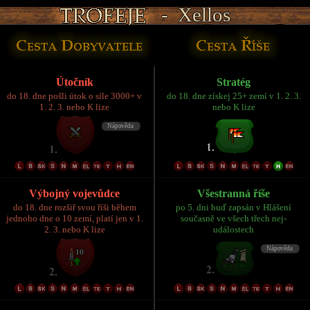
- Xellos
- Xellos
- Xellos
- Xellos
- Xellos
Útočník
Stratég
do 18. dne pošli útok o síle 3000+ v
do 18. dne získej 25+ zemí v 1. 2. 3.
1. 2. 3. nebo K lize
nebo K lize
Výbojný vojevůdce
Všestranná říše
do 18. dne rozšiř svou říši během
po 5. dni buď zapsán v Hlášení
jednoho dne o 10 zemí, platí jen v 1.
současně ve všech třech nej-
2. 3. nebo K lize
událostech