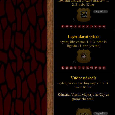
10x buď členem vítězné aliance v 1.
2. 3. nebo K lize
Legendární výhra
vyhraj libovolnou 1. 2. 3. nebo K
ligu do 11. dne (včetně)
Vůdce národů
vyhraj věk za všechny rasy v 1. 2. 3.
nebo K lize
Odměna: Vlastní vlajka je navždy za
poloviční cenu!