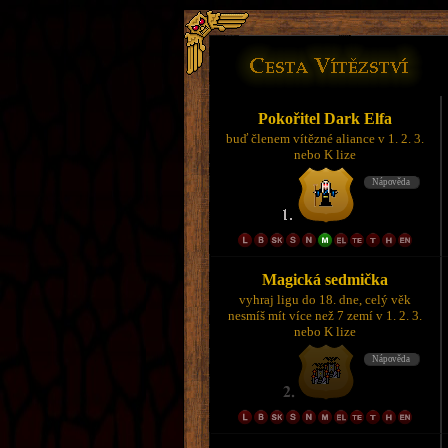
Pokořitel Dark Elfa
buď členem vítězné aliance v 1. 2. 3.
nebo K lize
Magická sedmička
vyhraj ligu do 18. dne, celý věk
nesmíš mít více než 7 zemí v 1. 2. 3.
nebo K lize