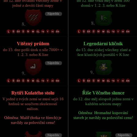
do 12. dne ovládni všechny země v
do 12. dne věku měj v zemi 500
jedné z devíti částí mapy
domů v 1. 2. 3. nebo K lize
Vítězný průlom
Legendární klíčník
do 15. dne pošli útok o síle 7000+ v
do 15. dne získej všechny zlaté a
1. 2. 3. nebo K lize
šest klasických portálů v K lize
Rytíři Kulatého stolu
Říše Věčného slunce
V jedné z tvých zemí se musí sejít 16
do 12. dne měj alespoň jednu zemi v
hrdinů se součtem zkušeností
každém sektoru mapy
milion.
Odměna: Hromadné kupování
Odměna: Malíř (fotka ve fórech) je
staveb je navždy za poloviční cenu!
navždy za poloviční cenu!