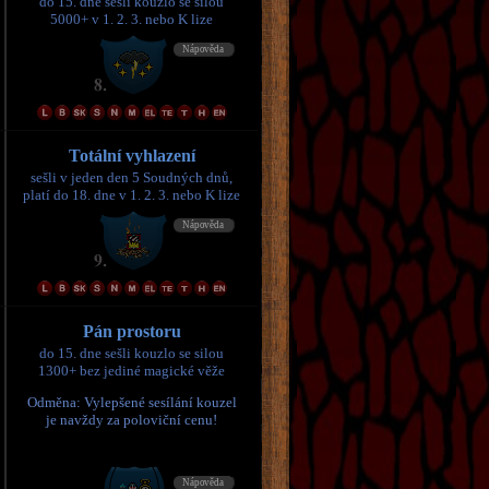
do 15. dne sešli kouzlo se silou
5000+ v 1. 2. 3. nebo K lize
Totální vyhlazení
sešli v jeden den 5 Soudných dnů,
platí do 18. dne v 1. 2. 3. nebo K lize
Pán prostoru
do 15. dne sešli kouzlo se silou
1300+ bez jediné magické věže
Odměna: Vylepšené sesílání kouzel
je navždy za poloviční cenu!