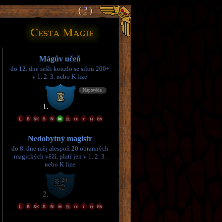
(
(
?
?
)
)
Mágův učeň
do 12. dne sešli kouzlo se silou 200+
v 1. 2. 3. nebo K lize
Nedobytný magistr
do 8. dne měj alespoň 20 obranných
magických věží, platí jen v 1. 2. 3.
nebo K lize