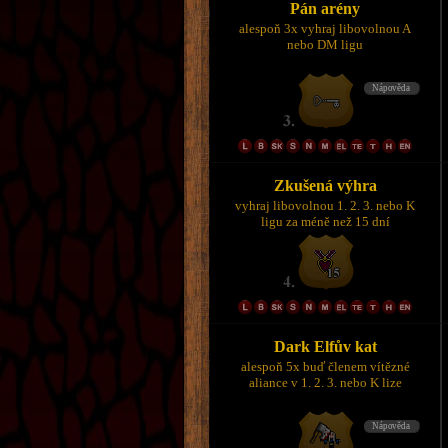
Pán arény
alespoň 3x vyhraj libovolnou A
nebo DM ligu
Zkušená výhra
vyhraj libovolnou 1. 2. 3. nebo K
ligu za méně než 15 dní
Dark Elfův kat
alespoň 5x buď členem vítězné
aliance v 1. 2. 3. nebo K lize