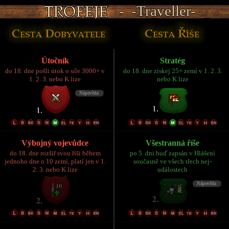
- -Traveller-
- -Traveller-
- -Traveller-
- -Traveller-
- -Traveller-
Útočník
Stratég
do 18. dne pošli útok o síle 3000+ v
do 18. dne získej 25+ zemí v 1. 2. 3.
1. 2. 3. nebo K lize
nebo K lize
Výbojný vojevůdce
Všestranná říše
do 18. dne rozšiř svou říši během
po 5. dni buď zapsán v Hlášení
jednoho dne o 10 zemí, platí jen v 1.
současně ve všech třech nej-
2. 3. nebo K lize
událostech