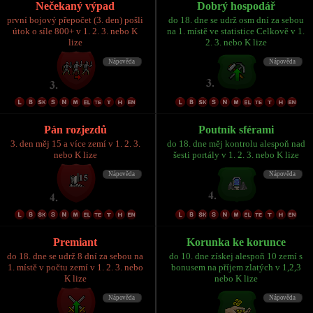
Nečekaný výpad
Dobrý hospodář
první bojový přepočet (3. den) pošli
do 18. dne se udrž osm dní za sebou
útok o síle 800+ v 1. 2. 3. nebo K
na 1. místě ve statistice Celkově v 1.
lize
2. 3. nebo K lize
Pán rozjezdů
Poutník sférami
3. den měj 15 a více zemí v 1. 2. 3.
do 18. dne měj kontrolu alespoň nad
nebo K lize
šesti portály v 1. 2. 3. nebo K lize
Premiant
Korunka ke korunce
do 18. dne se udrž 8 dní za sebou na
do 10. dne získej alespoň 10 zemí s
1. místě v počtu zemí v 1. 2. 3. nebo
bonusem na příjem zlatých v 1,2,3
K lize
nebo K lize