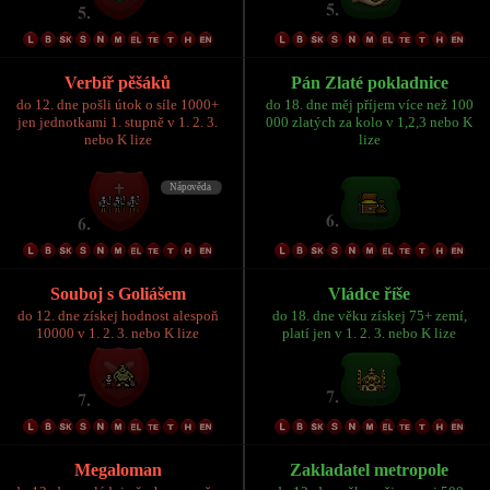
Verbíř pěšáků
Pán Zlaté pokladnice
do 12. dne pošli útok o síle 1000+
do 18. dne měj příjem více než 100
jen jednotkami 1. stupně v 1. 2. 3.
000 zlatých za kolo v 1,2,3 nebo K
nebo K lize
lize
Souboj s Goliášem
Vládce říše
do 12. dne získej hodnost alespoň
do 18. dne věku získej 75+ zemí,
10000 v 1. 2. 3. nebo K lize
platí jen v 1. 2. 3. nebo K lize
Megaloman
Zakladatel metropole