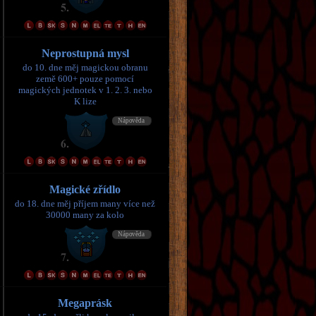
Neprostupná mysl
do 10. dne měj magickou obranu
země 600+ pouze pomocí
magických jednotek v 1. 2. 3. nebo
K lize
Magické zřídlo
do 18. dne měj příjem many více než
30000 many za kolo
Megaprásk