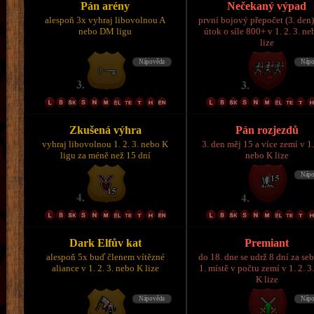
Pán arény
Nečekaný výpad
alespoň 3x vyhraj libovolnou A
první bojový přepočet (3. den)
nebo DM ligu
útok o síle 800+ v 1. 2. 3. n
lize
Zkušená výhra
Pán rozjezdů
vyhraj libovolnou 1. 2. 3. nebo K
3. den měj 15 a více zemí v 1.
ligu za méně než 15 dní
nebo K lize
Dark Elfův kat
Premiant
alespoň 5x buď členem vítězné
do 18. dne se udrž 8 dní za se
aliance v 1. 2. 3. nebo K lize
1. místě v počtu zemí v 1. 2. 3
K lize