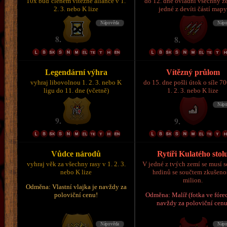
10x buď členem vítězné aliance v 1.
do 12. dne ovládni všechny z
2. 3. nebo K lize
jedné z devíti částí map
Legendární výhra
Vítězný průlom
vyhraj libovolnou 1. 2. 3. nebo K
do 15. dne pošli útok o síle 7
ligu do 11. dne (včetně)
1. 2. 3. nebo K lize
Vůdce národů
Rytíři Kulatého stol
vyhraj věk za všechny rasy v 1. 2. 3.
V jedné z tvých zemí se musí s
nebo K lize
hrdinů se součtem zkušeno
milion.
Odměna: Vlastní vlajka je navždy za
poloviční cenu!
Odměna: Malíř (fotka ve fórec
navždy za poloviční cenu