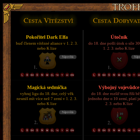
Pokořitel Dark Elfa
Útočník
buď členem vítězné aliance v 1. 2. 3.
do 18. dne pošli útok o síle 3
nebo K lize
1. 2. 3. nebo K lize
Magická sedmička
Výbojný vojevůdce
vyhraj ligu do 18. dne, celý věk
do 18. dne rozšiř svou říši 
nesmíš mít více než 7 zemí v 1. 2. 3.
jednoho dne o 10 zemí, platí je
nebo K lize
2. 3. nebo K lize