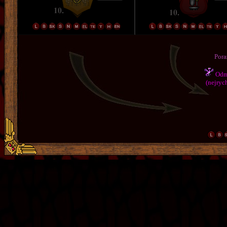
Pora
Odmě
(nejrych