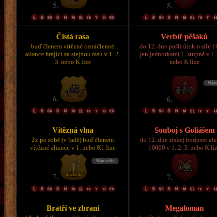
Čistá rasa
Verbíř pěšáků
buď členem vítězné osmičlenné
do 12. dne pošli útok o síle 
aliance hrající za stejnou rasu v 1. 2.
jen jednotkami 1. stupně v 1. 
3. nebo K lize
nebo K lize
Vítězná vlna
Souboj s Goliášem
2x po sobě (v řadě) buď členem
do 12. dne získej hodnost al
vítězné aliance v 1. nebo K1 lize
10000 v 1. 2. 3. nebo K li
Bratři ve zbrani
Megaloman