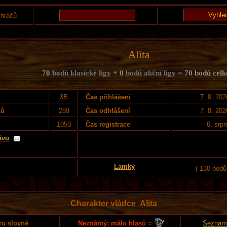
 hráčů
Alita
70
bodů klasické ligy
+ 0
bodů akční ligy =
70 bodů cel
3B
Čas přihlášení
7. 8. 202
nů
259
Čas odhlášení
7. 8. 202
1050
Čas registrace
6. srp
ávu
Lamky
( 130 bodů
Charakter vládce Alita
Neznámý: málo hlasů
=
ru slovně
Seznam 