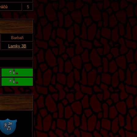
ráčů
5
Barbaři
Lamky 3B