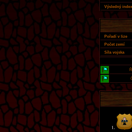
Výsledný index
Pořadí v lize
Počet zemí
Síla vojska
Ř