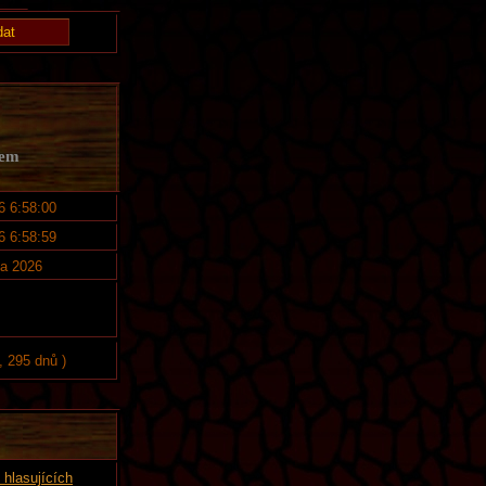
kem
6 6:58:00
6 6:58:59
na 2026
, 295 dnů )
hlasujících