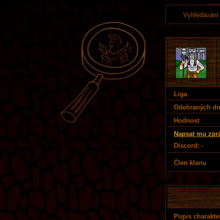
Vyhledávání
Liga
Odehraných d
Hodnost
Napsat mu zpr
Discord: -
Člen klanu
Popis charakte