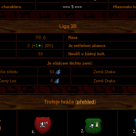
 charakteru
=== 5 ===
Hlasovalo h
Liga 3B
7/9 (
)
Rasa
2 (
+1
) (0%)
Je velitelem aliance
53
Nevěří v žádný kult.
Je vládcem těchto zemí:
íše středu
53
Země Draka
Černý Les
0
Země Draka
Trofeje hráče (
přehled
)