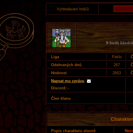
Vyhledávání hráčů
9
bodů klasick
Liga
Peklo
Č
Odehraných dnů
267
Č
Hodnost
2663
Č
Napsat mu zprávu
Discord: -
Člen klanu
Charakter
Nezn
Popis charakteru slovně