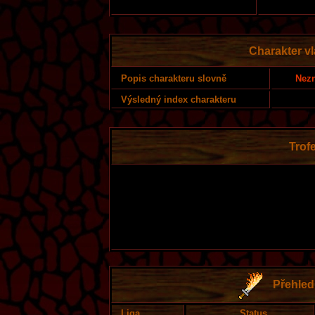
Charakter v
Nezn
Popis charakteru slovně
Výsledný index charakteru
Trofe
Přehled 
Liga
Status