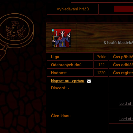
Vyhledávání hráčů
6
bodů klasické
Liga
Peklo
Čas přihlá
Odehraných dnů
122
Čas odhlá
Hodnost
1220
Čas regist
Napsat mu zprávu
Discord: -
Lord of 
Člen klanu
Lord of 