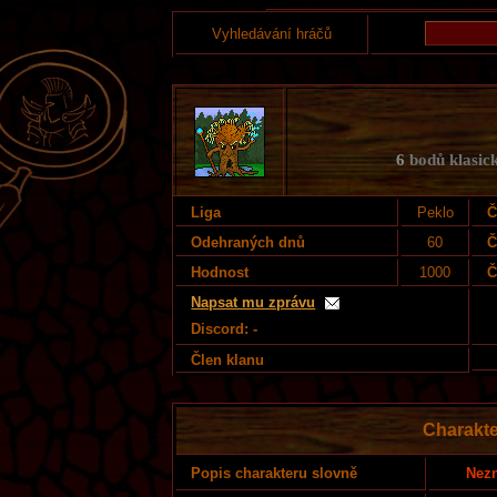
Vyhledávání hráčů
6
bodů klasick
Liga
Peklo
Č
Odehraných dnů
60
Č
Hodnost
1000
Č
Napsat mu zprávu
Discord: -
Člen klanu
Charakte
Nezn
Popis charakteru slovně