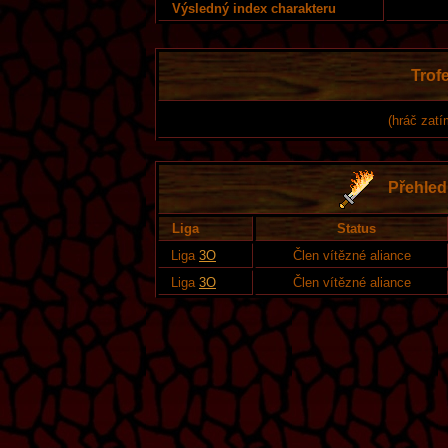
Výsledný index charakteru
Trofe
(hráč zatí
Přehled 
Liga
Status
Liga
3O
Člen vítězné aliance
Liga
3O
Člen vítězné aliance