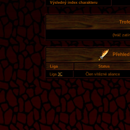
Výsledný index charakteru
Trofe
(hráč zatí
Přehled 
Liga
Status
Liga
3C
Člen vítězné aliance