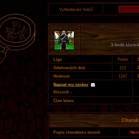
Vyhledávání hráčů
3
bodů klasick
Liga
Peklo
Odehraných dnů
122
Hodnost
1267
Napsat mu zprávu
Discord: -
Člen klanu
Charak
Nezn
Popis charakteru slovně