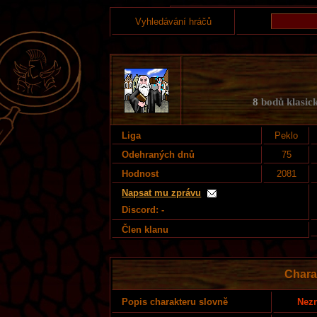
Vyhledávání hráčů
8
bodů klasick
Liga
Peklo
Odehraných dnů
75
Hodnost
2081
Napsat mu zprávu
Discord: -
Člen klanu
Chara
Nezn
Popis charakteru slovně