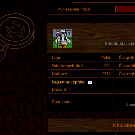
Vyhledávání hráčů
0
bodů klasické
Liga
Peklo
Čas přih
Odehraných dnů
123
Čas odh
Hodnost
2718
Čas regi
Napsat mu zprávu
Discord: -
Člen klanu
Arant
Charakter