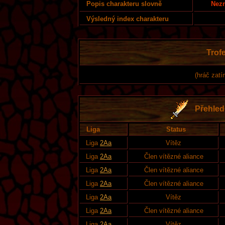
Nezn
Popis charakteru slovně
Výsledný index charakteru
Trofe
(hráč zatí
Přehled 
Liga
Status
Liga
2Aa
Vítěz
Liga
2Aa
Člen vítězné aliance
Liga
2Aa
Člen vítězné aliance
Liga
2Aa
Člen vítězné aliance
Liga
2Aa
Vítěz
Liga
2Aa
Člen vítězné aliance
Liga
2Aa
Vítěz