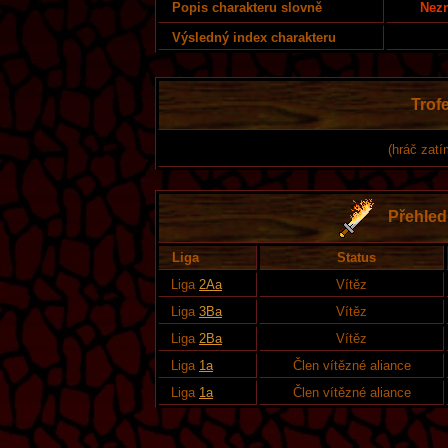
Nezn
Popis charakteru slovně
Výsledný index charakteru
Trofe
(hráč zatí
Přehled 
Liga
Status
Liga
2Aa
Vítěz
Liga
3Ba
Vítěz
Liga
2Ba
Vítěz
Liga
1a
Člen vítězné aliance
Liga
1a
Člen vítězné aliance