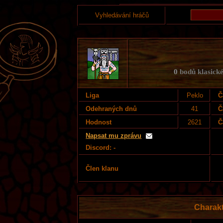
Vyhledávání hráčů
0
bodů klasické
Liga
Peklo
Č
Odehraných dnů
41
Č
Hodnost
2621
Č
Napsat mu zprávu
Discord: -
Člen klanu
Charak