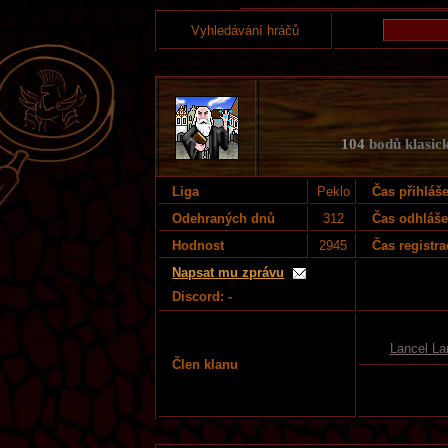
Vyhledávání hráčů
104
bodů klasick
Liga
Peklo
Čas přihláš
Odehraných dnů
312
Čas odhláše
Hodnost
2945
Čas registra
Napsat mu zprávu
Discord: -
Lancel La
Člen klanu