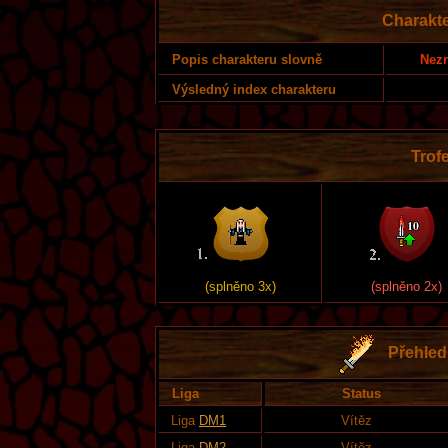
Charakte
Nezn
Popis charakteru slovně
Výsledný index charakteru
Trofe
(splněno 3x)
(splněno 2x)
Přehled 
Liga
Status
Liga
DM1
Vítěz
Liga
DM2
Vítěz