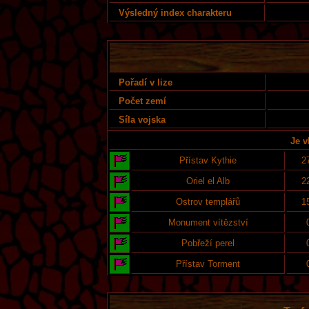
Výsledný index charakteru
Pořadí v lize
Počet zemí
Síla vojska
Je v
Přístav Kythie
2
Oriel el Alb
2
Ostrov templářů
1
Monument vítězství
Pobřeží perel
Přístav Torment