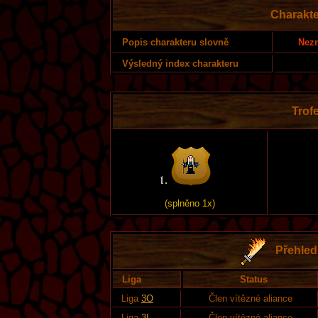
Charakte
Nezn
Popis charakteru slovně
Výsledný index charakteru
Trofe
(splněno 1x)
Přehled 
Liga
Status
Liga
3O
Člen vítězné aliance
Liga
3L
Člen vítězné aliance