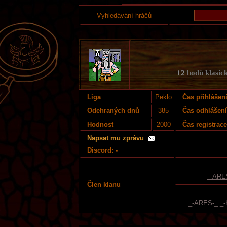
Vyhledávání hráčů
12
bodů klasick
Liga
Peklo
Čas přihlášen
Odehraných dnů
385
Čas odhlášen
Hodnost
2000
Čas registrac
Napsat mu zprávu
Discord: -
_-ARE
Člen klanu
_-ARES-_
_-