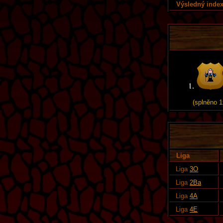
Výsledný index
(splněno 1
Liga
Liga
3O
Liga
2Ba
Liga
4A
Liga
4E