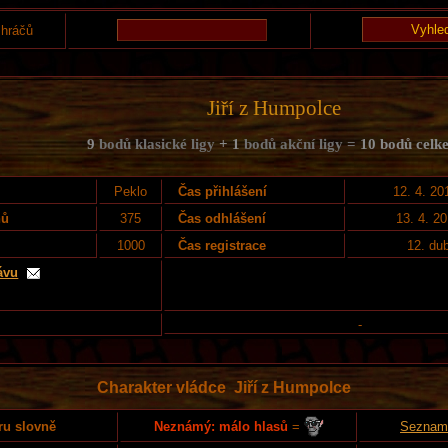
 hráčů
Jiří z Humpolce
9
bodů klasické ligy
+ 1
bodů akční ligy =
10 bodů celk
Peklo
Čas přihlášení
12. 4. 20
nů
375
Čas odhlášení
13. 4. 2
1000
Čas registrace
12. du
ávu
-
Charakter vládce Jiří z Humpolce
Neznámý: málo hlasů
=
ru slovně
Seznam 