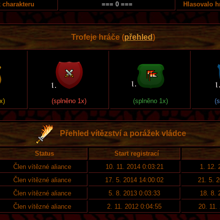
 charakteru
=== 0 ===
Hlasovalo h
Trofeje hráče (
přehled
)
x)
(splněno 1x)
(splněno 1x)
(
Přehled vítězství a porážek vládce
Status
Start registrací
Člen vítězné aliance
10. 11. 2014 0:03:21
1. 12. 
Člen vítězné aliance
17. 5. 2014 14:00:02
21. 5. 
Člen vítězné aliance
5. 8. 2013 0:03:33
18. 8. 
Člen vítězné aliance
2. 11. 2012 0:04:55
20. 11.