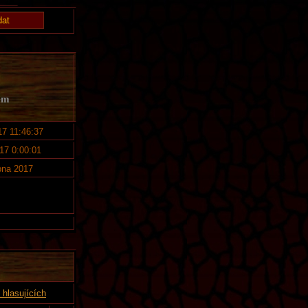
em
17 11:46:37
017 0:00:01
bna 2017
hlasujících