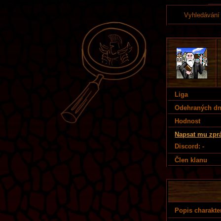
Vyhledávání
Liga
Odehraných d
Hodnost
Napsat mu zpr
Discord: -
Člen klanu
Popis charakte