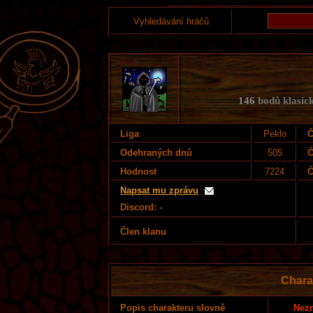
Vyhledávání hráčů
146
bodů klasick
Liga
Peklo
Č
Odehraných dnů
505
Č
Hodnost
7224
Č
Napsat mu zprávu
Discord: -
Člen klanu
Chara
Nezn
Popis charakteru slovně