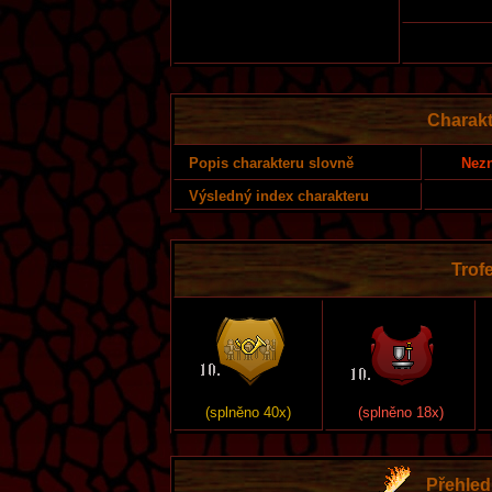
Charakt
Nezn
Popis charakteru slovně
Výsledný index charakteru
Trofe
(splněno 40x)
(splněno 18x)
Přehled 