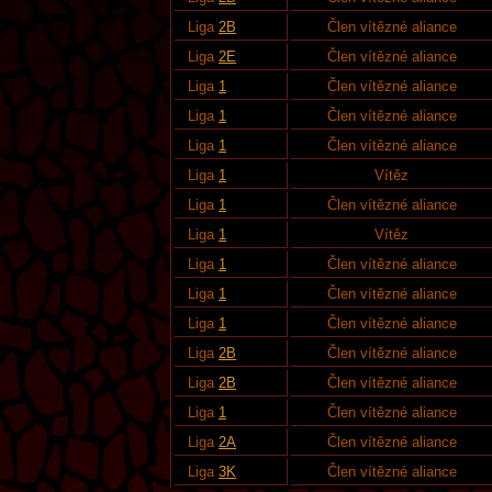
Liga
2B
Člen vítězné aliance
Liga
2E
Člen vítězné aliance
Liga
1
Člen vítězné aliance
Liga
1
Člen vítězné aliance
Liga
1
Člen vítězné aliance
Liga
1
Vítěz
Liga
1
Člen vítězné aliance
Liga
1
Vítěz
Liga
1
Člen vítězné aliance
Liga
1
Člen vítězné aliance
Liga
1
Člen vítězné aliance
Liga
2B
Člen vítězné aliance
Liga
2B
Člen vítězné aliance
Liga
1
Člen vítězné aliance
Liga
2A
Člen vítězné aliance
Liga
3K
Člen vítězné aliance