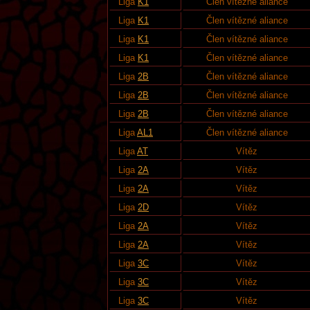
Liga
K1
Člen vítězné aliance
Liga
K1
Člen vítězné aliance
Liga
K1
Člen vítězné aliance
Liga
K1
Člen vítězné aliance
Liga
2B
Člen vítězné aliance
Liga
2B
Člen vítězné aliance
Liga
2B
Člen vítězné aliance
Liga
AL1
Člen vítězné aliance
Liga
AT
Vítěz
Liga
2A
Vítěz
Liga
2A
Vítěz
Liga
2D
Vítěz
Liga
2A
Vítěz
Liga
2A
Vítěz
Liga
3C
Vítěz
Liga
3C
Vítěz
Liga
3C
Vítěz