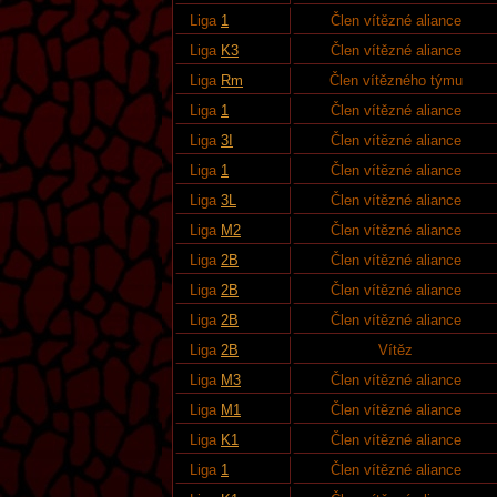
Liga
1
Člen vítězné aliance
Liga
K3
Člen vítězné aliance
Liga
Rm
Člen vítězného týmu
Liga
1
Člen vítězné aliance
Liga
3I
Člen vítězné aliance
Liga
1
Člen vítězné aliance
Liga
3L
Člen vítězné aliance
Liga
M2
Člen vítězné aliance
Liga
2B
Člen vítězné aliance
Liga
2B
Člen vítězné aliance
Liga
2B
Člen vítězné aliance
Liga
2B
Vítěz
Liga
M3
Člen vítězné aliance
Liga
M1
Člen vítězné aliance
Liga
K1
Člen vítězné aliance
Liga
1
Člen vítězné aliance