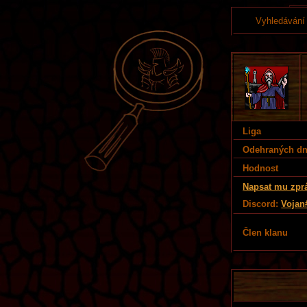
Vyhledávání
Liga
Odehraných d
Hodnost
Napsat mu zpr
Discord:
Vojan
Člen klanu