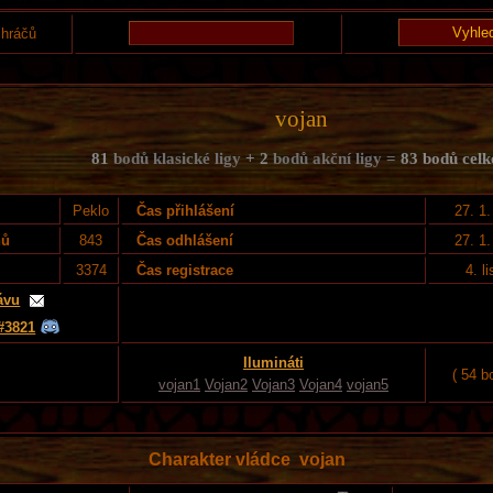
 hráčů
vojan
81
bodů klasické ligy
+ 2
bodů akční ligy =
83 bodů cel
Peklo
Čas přihlášení
27. 1
nů
843
Čas odhlášení
27. 1
3374
Čas registrace
4. l
ávu
#3821
Ilumináti
( 54 b
vojan1
Vojan2
Vojan3
Vojan4
vojan5
Charakter vládce vojan