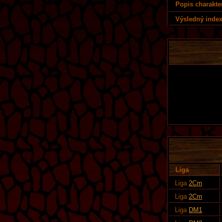
Popis charakte
Výsledný index
Liga
Liga
2Cm
Liga
2Cm
Liga
DM1