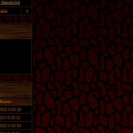
hlasujících
ráčů
0
Konec
 2023 0:03:28
2023 0:03:12
 2023 0:02:54