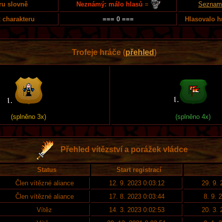
Neznámý: málo hlasů
=
ru slovně
Seznam 
 charakteru
=== 0 ===
Hlasovalo h
Trofeje hráče (
přehled
)
(splněno 3x)
(splněno 4x)
Přehled vítězství a porážek vládce
Status
Start registrací
Člen vítězné aliance
12. 9. 2023 0:03:12
29. 9.
Člen vítězné aliance
17. 8. 2023 0:03:44
8. 9. 
Vítěz
14. 3. 2023 0:02:53
20. 3.