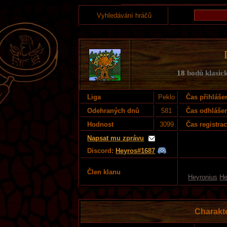
Vyhledávání hráčů
18
bodů klasick
Liga
Peklo
Čas přihláše
Odehraných dnů
581
Čas odhláše
Hodnost
3099
Čas registra
Napsat mu zprávu
Discord:
Heyros#1687
Člen klanu
Heyronius
He
Charakt