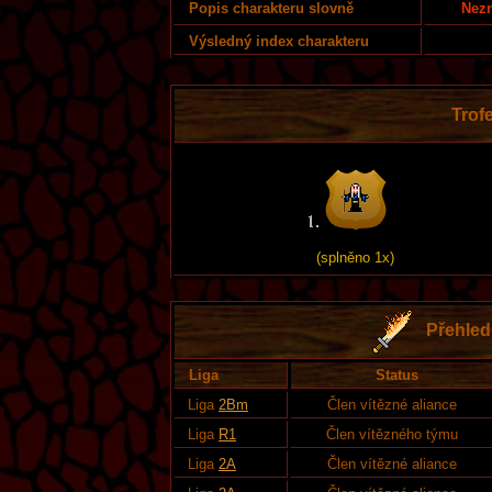
Nezn
Popis charakteru slovně
Výsledný index charakteru
Trofe
(splněno 1x)
Přehled 
Liga
Status
Liga
2Bm
Člen vítězné aliance
Liga
R1
Člen vítězného týmu
Liga
2A
Člen vítězné aliance