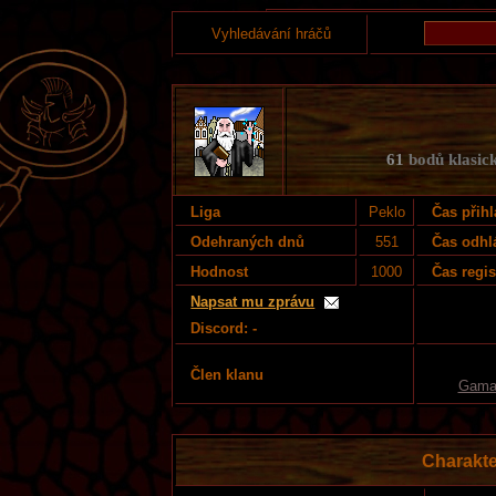
Vyhledávání hráčů
61
bodů klasick
Liga
Peklo
Čas přihl
Odehraných dnů
551
Čas odhl
Hodnost
1000
Čas regis
Napsat mu zprávu
Discord: -
Člen klanu
Gama
Charakte