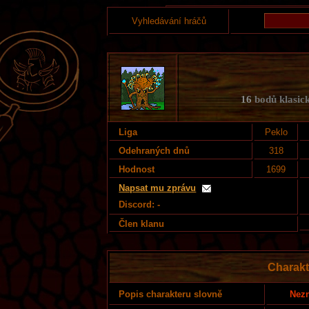
Vyhledávání hráčů
16
bodů klasick
Liga
Peklo
Odehraných dnů
318
Hodnost
1699
Napsat mu zprávu
Discord: -
Člen klanu
Charakt
Nezn
Popis charakteru slovně