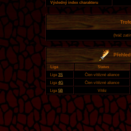
Výsledný index charakteru
Trofe
(hráč zatí
Přehled 
Liga
Status
Liga
3S
Člen vítězné aliance
Liga
4G
Člen vítězné aliance
Liga
5B
Vítěz