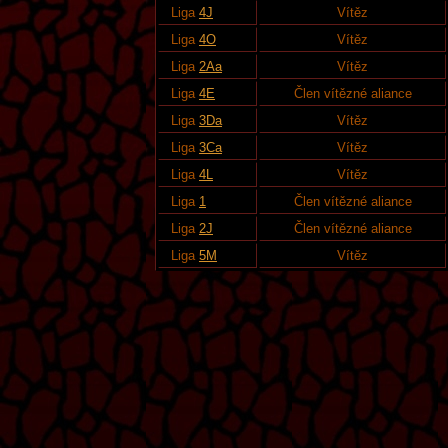
Liga
4J
Vítěz
Liga
4O
Vítěz
Liga
2Aa
Vítěz
Liga
4E
Člen vítězné aliance
Liga
3Da
Vítěz
Liga
3Ca
Vítěz
Liga
4L
Vítěz
Liga
1
Člen vítězné aliance
Liga
2J
Člen vítězné aliance
Liga
5M
Vítěz