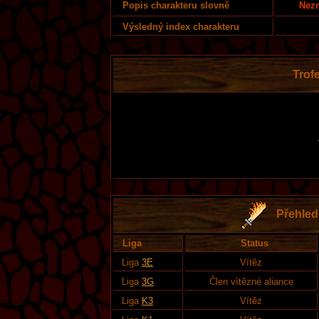
Nezn
Popis charakteru slovně
Výsledný index charakteru
Trofe
Přehled 
Liga
Status
Liga
3E
Vítěz
Liga
3G
Člen vítězné aliance
Liga
K3
Vítěz