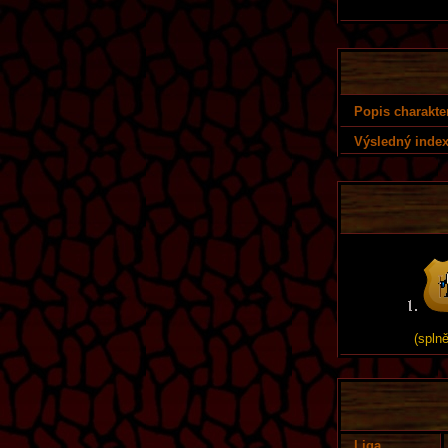
Popis charakte
Výsledný index
(spln
Liga