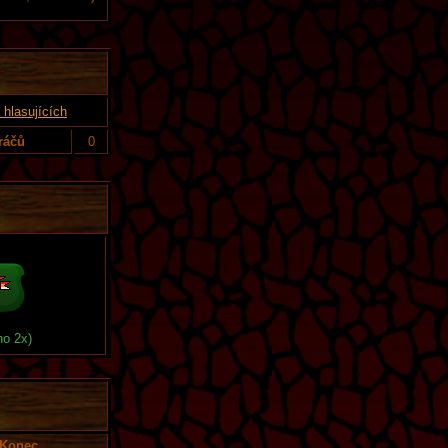
hlasujících
ráčů
0
no 2x)
Konec