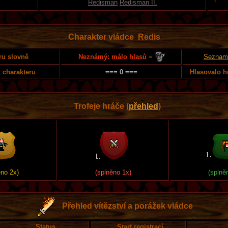
Redisman
Redisman II.
Charakter vládce Redis
Neznámý: málo hlasů
=
ru slovně
Seznam 
 charakteru
=== 0 ===
Hlasovalo h
Trofeje hráče (
přehled
)
ěno 2x)
(splněno 1x)
(splně
Přehled vítězství a porážek vládce
Status
Start registrací