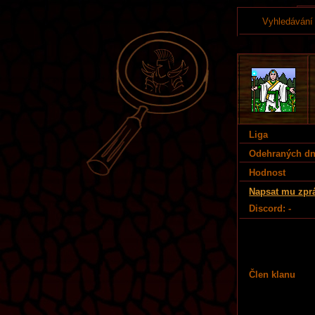
Vyhledávání
Liga
Odehraných d
Hodnost
Napsat mu zpr
Discord: -
Člen klanu