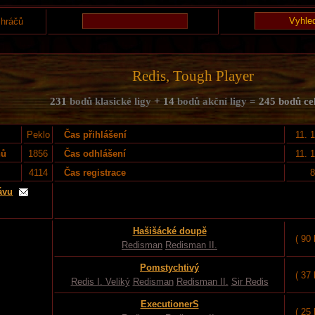
 hráčů
Redis, Tough Player
231
bodů klasické ligy
+ 14
bodů akční ligy =
245 bodů c
Peklo
Čas přihlášení
11. 
nů
1856
Čas odhlášení
11. 
4114
Čas registrace
8
ávu
Hašišácké doupě
( 90
Redisman
Redisman II.
Pomstychtivý
( 37
Redis I. Veliký
Redisman
Redisman II.
Sir Redis
ExecutionerS
( 25