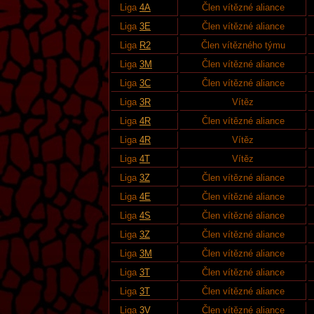
Liga
4A
Člen vítězné aliance
Liga
3E
Člen vítězné aliance
Liga
R2
Člen vítězného týmu
Liga
3M
Člen vítězné aliance
Liga
3C
Člen vítězné aliance
Liga
3R
Vítěz
Liga
4R
Člen vítězné aliance
Liga
4R
Vítěz
Liga
4T
Vítěz
Liga
3Z
Člen vítězné aliance
Liga
4E
Člen vítězné aliance
Liga
4S
Člen vítězné aliance
Liga
3Z
Člen vítězné aliance
Liga
3M
Člen vítězné aliance
Liga
3T
Člen vítězné aliance
Liga
3T
Člen vítězné aliance
Liga
3V
Člen vítězné aliance