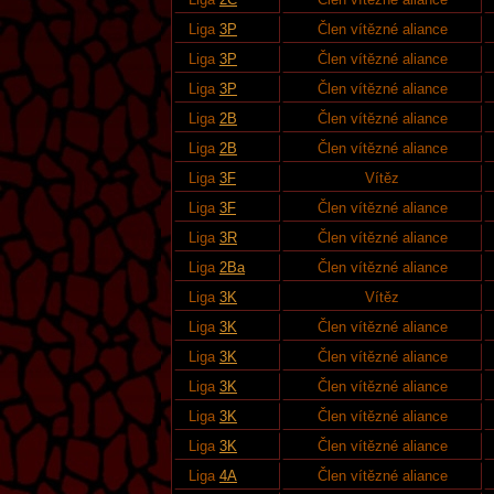
Liga
3P
Člen vítězné aliance
Liga
3P
Člen vítězné aliance
Liga
3P
Člen vítězné aliance
Liga
2B
Člen vítězné aliance
Liga
2B
Člen vítězné aliance
Liga
3F
Vítěz
Liga
3F
Člen vítězné aliance
Liga
3R
Člen vítězné aliance
Liga
2Ba
Člen vítězné aliance
Liga
3K
Vítěz
Liga
3K
Člen vítězné aliance
Liga
3K
Člen vítězné aliance
Liga
3K
Člen vítězné aliance
Liga
3K
Člen vítězné aliance
Liga
3K
Člen vítězné aliance
Liga
4A
Člen vítězné aliance