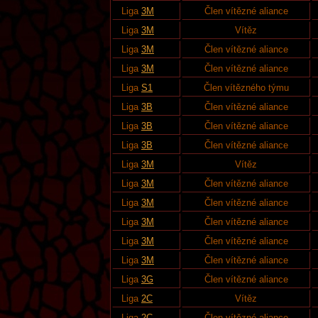
Liga
3M
Člen vítězné aliance
Liga
3M
Vítěz
Liga
3M
Člen vítězné aliance
Liga
3M
Člen vítězné aliance
Liga
S1
Člen vítězného týmu
Liga
3B
Člen vítězné aliance
Liga
3B
Člen vítězné aliance
Liga
3B
Člen vítězné aliance
Liga
3M
Vítěz
Liga
3M
Člen vítězné aliance
Liga
3M
Člen vítězné aliance
Liga
3M
Člen vítězné aliance
Liga
3M
Člen vítězné aliance
Liga
3M
Člen vítězné aliance
Liga
3G
Člen vítězné aliance
Liga
2C
Vítěz
Liga
2C
Člen vítězné aliance