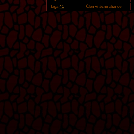
Liga
4C
Člen vítězné aliance