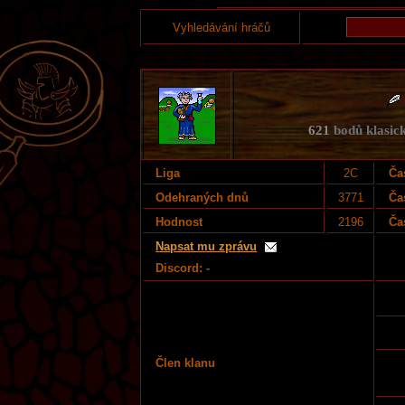
Vyhledávání hráčů
621
bodů klasick
Liga
2C
Ča
Odehraných dnů
3771
Ča
Hodnost
2196
Ča
Napsat mu zprávu
Discord: -
Člen klanu