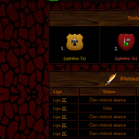
Trofe
(splněno 7x)
(splněno 3x)
Přehled 
Liga
Status
Liga
2C
Člen vítězné aliance
Liga
2C
Vítěz
Liga
2C
Člen vítězné aliance
Liga
2C
Člen vítězné aliance
Liga
2C
Člen vítězné aliance