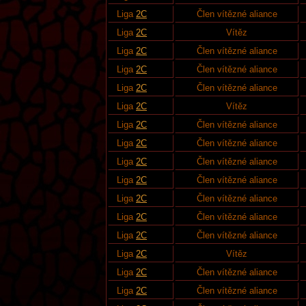
Liga
2C
Člen vítězné aliance
Liga
2C
Vítěz
Liga
2C
Člen vítězné aliance
Liga
2C
Člen vítězné aliance
Liga
2C
Člen vítězné aliance
Liga
2C
Vítěz
Liga
2C
Člen vítězné aliance
Liga
2C
Člen vítězné aliance
Liga
2C
Člen vítězné aliance
Liga
2C
Člen vítězné aliance
Liga
2C
Člen vítězné aliance
Liga
2C
Člen vítězné aliance
Liga
2C
Člen vítězné aliance
Liga
2C
Vítěz
Liga
2C
Člen vítězné aliance
Liga
2C
Člen vítězné aliance