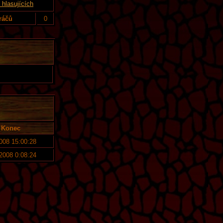
hlasujících
ráčů
0
Konec
2008 15:00:28
 2008 0:08:24