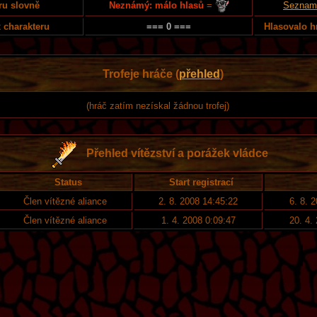
Neznámý: málo hlasů
=
ru slovně
Seznam 
 charakteru
=== 0 ===
Hlasovalo h
Trofeje hráče (
přehled
)
(hráč zatím nezískal žádnou trofej)
Přehled vítězství a porážek vládce
Status
Start registrací
Člen vítězné aliance
2. 8. 2008 14:45:22
6. 8. 
Člen vítězné aliance
1. 4. 2008 0:09:47
20. 4.