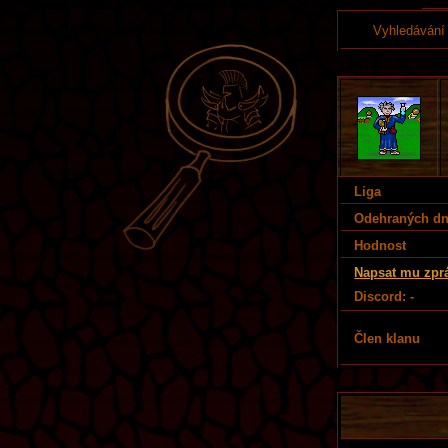
Vyhledávání
Liga
Odehraných d
Hodnost
Napsat mu zpr
Discord: -
Člen klanu