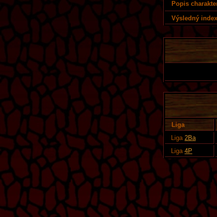
Popis charakte
Výsledný index
Liga
Liga
2Ba
Liga
4P