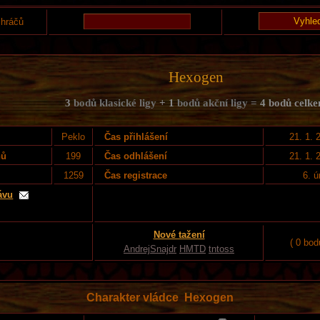
 hráčů
Hexogen
3
bodů klasické ligy
+ 1
bodů akční ligy =
4 bodů celk
Peklo
Čas přihlášení
21. 1. 
nů
199
Čas odhlášení
21. 1. 
1259
Čas registrace
6. 
ávu
Nové tažení
( 0 bod
AndrejSnajdr
HMTD
tntoss
Charakter vládce Hexogen