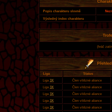
Charakt
Nezn
Popis charakteru slovně
Výsledný index charakteru
Trofe
(hráč zatí
Přehled 
Liga
Status
Liga
3X
Člen vítězné aliance
Liga
3X
Člen vítězné aliance
Liga
3X
Člen vítězné aliance
Liga
3X
Člen vítězné aliance
Liga
3X
Člen vítězné aliance