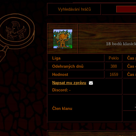
Vyhledávání hráčů
18
bodů klasick
Liga
Peklo
Čas 
Odehraných dnů
388
Čas 
Hodnost
1659
Čas 
Napsat mu zprávu
Discord: -
Člen klanu